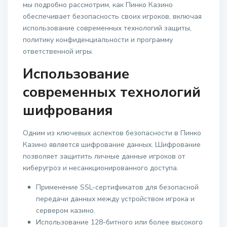
мы подробно рассмотрим, как Пинко Казино
обеспечивает безопасность своих игроков, включая
использование современных технологий защиты,
политику конфиденциальности и программу
ответственной игры.
Использование
современных технологий
шифрования
Одним из ключевых аспектов безопасности в Пинко
Казино является шифрование данных. Шифрование
позволяет защитить личные данные игроков от
киберугроз и несанкционированного доступа.
Применение SSL-сертификатов для безопасной
передачи данных между устройством игрока и
сервером казино.
Использование 128-битного или более высокого