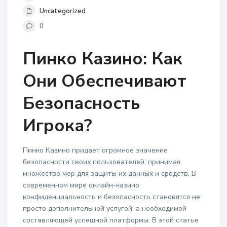
Uncategorized
0
Пинко Казино: Как
Они Обеспечивают
Безопасность
Игрока?
Пинко Казино придает огромное значение
безопасности своих пользователей, принимая
множество мер для защиты их данных и средств. В
современном мире онлайн-казино
конфиденциальность и безопасность становятся не
просто дополнительной услугой, а необходимой
составляющей успешной платформы. В этой статье