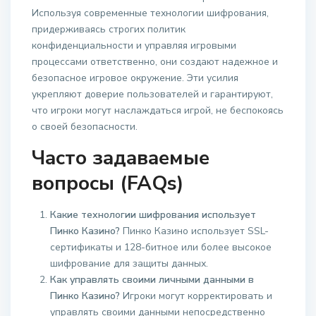
Используя современные технологии шифрования,
придерживаясь строгих политик
конфиденциальности и управляя игровыми
процессами ответственно, они создают надежное и
безопасное игровое окружение. Эти усилия
укрепляют доверие пользователей и гарантируют,
что игроки могут наслаждаться игрой, не беспокоясь
о своей безопасности.
Часто задаваемые
вопросы (FAQs)
Какие технологии шифрования использует
Пинко Казино?
Пинко Казино использует SSL-
сертификаты и 128-битное или более высокое
шифрование для защиты данных.
Как управлять своими личными данными в
Пинко Казино?
Игроки могут корректировать и
управлять своими данными непосредственно