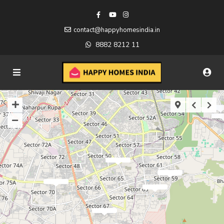
contact@happyhomesindia.in
8882 8212 11