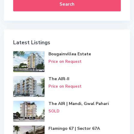
Search
Latest Listings
Bougainvillea Estate
Price on Request
The AIR-II
Price on Request
The AIR | Mandi, Gwal Pahari
SOLD
Flamingo 67 | Sector 67A