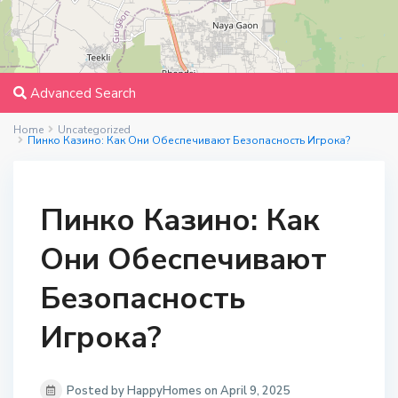
Advanced Search
Home
Uncategorized
Пинко Казино: Как Они Обеспечивают Безопасность Игрока?
Пинко Казино: Как
Они Обеспечивают
Безопасность
Игрока?
Posted by HappyHomes on April 9, 2025