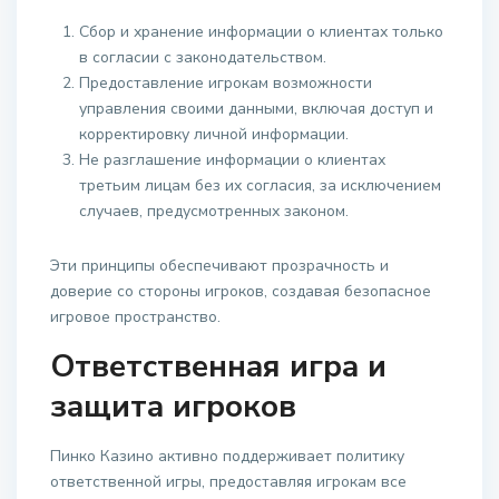
Сбор и хранение информации о клиентах только
в согласии с законодательством.
Предоставление игрокам возможности
управления своими данными, включая доступ и
корректировку личной информации.
Не разглашение информации о клиентах
третьим лицам без их согласия, за исключением
случаев, предусмотренных законом.
Эти принципы обеспечивают прозрачность и
доверие со стороны игроков, создавая безопасное
игровое пространство.
Ответственная игра и
защита игроков
Пинко Казино активно поддерживает политику
ответственной игры, предоставляя игрокам все