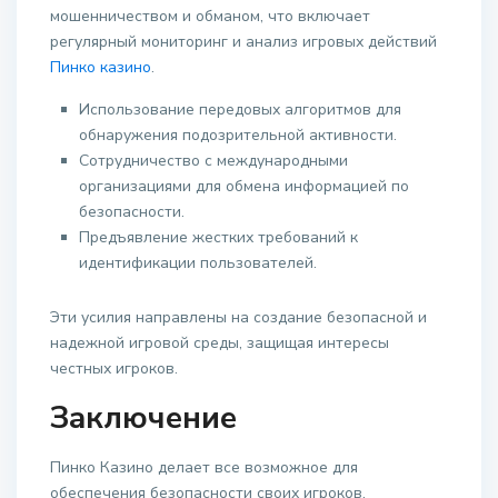
мошенничеством и обманом, что включает
регулярный мониторинг и анализ игровых действий
Пинко казино
.
Использование передовых алгоритмов для
обнаружения подозрительной активности.
Сотрудничество с международными
организациями для обмена информацией по
безопасности.
Предъявление жестких требований к
идентификации пользователей.
Эти усилия направлены на создание безопасной и
надежной игровой среды, защищая интересы
честных игроков.
Заключение
Пинко Казино делает все возможное для
обеспечения безопасности своих игроков.