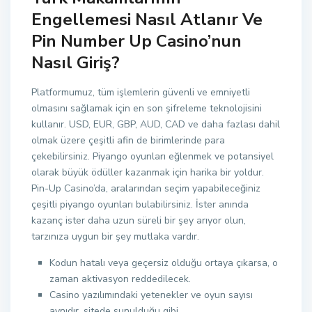
Engellemesi Nasıl Atlanır Ve
Pin Number Up Casino’nun
Nasıl Giriş?
Platformumuz, tüm işlemlerin güvenli ve emniyetli
olmasını sağlamak için en son şifreleme teknolojisini
kullanır. USD, EUR, GBP, AUD, CAD ve daha fazlası dahil
olmak üzere çeşitli afin de birimlerinde para
çekebilirsiniz. Piyango oyunları eğlenmek ve potansiyel
olarak büyük ödüller kazanmak için harika bir yoldur.
Pin-Up Casino’da, aralarından seçim yapabileceğiniz
çeşitli piyango oyunları bulabilirsiniz. İster anında
kazanç ister daha uzun süreli bir şey arıyor olun,
tarzınıza uygun bir şey mutlaka vardır.
Kodun hatalı veya geçersiz olduğu ortaya çıkarsa, o
zaman aktivasyon reddedilecek.
Casino yazılımındaki yetenekler ve oyun sayısı
aynıdır, sitede sunulduğu gibi.