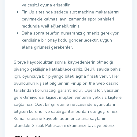
ve çeşitli oyuna erişebilir.
Pin Up sitesinde sadece slot machine makaralarını
çevirmekle kalmaz, aynı zamanda spor bahisleri
modunda weil eğlenebilirsiniz.
Daha sonra telefon numaranızı girmeniz gerekiyor,
kendisine bir onay kodu gönderilecektir, uygun
alana girilmesi gerekenler.
Siteye kaydolduktan sonra, kaybedenlerin olmadığı
piyango çekilişine katılabileceksiniz. Belirli sayıda bahis
için, oyuncuya bir piyango bileti açma fırsatı verilir. Her
oyuncunun kişisel bilgilerinin Pinup on the web casino
tarafından korunacağı garanti edilir. Operatör, yasalar
gerektirmiyorsa, kişisel müşteri verilerini yetkisiz kişilere
sağlamaz. Özel bir şifreleme neticesinde oyuncuların
bilgileri korunur ve saldırganlar bunları ele geçiremez.
Kumar sitesine kaydolmadan önce ana sayfanın
altındaki Gizlilik Politikasını okumanızı tavsiye ederiz.