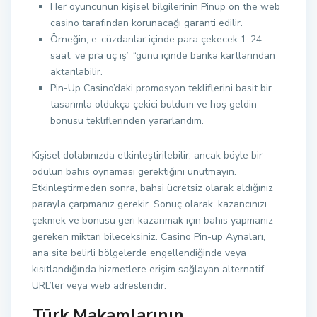
Her oyuncunun kişisel bilgilerinin Pinup on the web
casino tarafından korunacağı garanti edilir.
Örneğin, e-cüzdanlar içinde para çekecek 1-24
saat, ve pra üç iş” “günü içinde banka kartlarından
aktarılabilir.
Pin-Up Casino’daki promosyon tekliflerini basit bir
tasarımla oldukça çekici buldum ve hoş geldin
bonusu tekliflerinden yararlandım.
Kişisel dolabınızda etkinleştirilebilir, ancak böyle bir
ödülün bahis oynaması gerektiğini unutmayın.
Etkinleştirmeden sonra, bahsi ücretsiz olarak aldığınız
parayla çarpmanız gerekir. Sonuç olarak, kazancınızı
çekmek ve bonusu geri kazanmak için bahis yapmanız
gereken miktarı bileceksiniz. Casino Pin-up Aynaları,
ana site belirli bölgelerde engellendiğinde veya
kısıtlandığında hizmetlere erişim sağlayan alternatif
URL’ler veya web adresleridir.
Türk Makamlarının