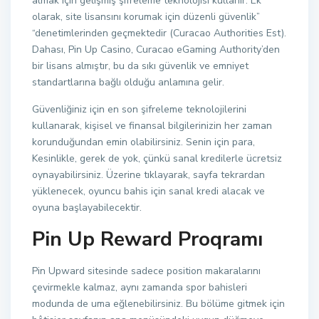
almak için gelişmiş şifreleme teknolojisi kullanır. Ek
olarak, site lisansını korumak için düzenli güvenlik”
“denetimlerinden geçmektedir (Curacao Authorities Est).
Dahası, Pin Up Casino, Curacao eGaming Authority’den
bir lisans almıştır, bu da sıkı güvenlik ve emniyet
standartlarına bağlı olduğu anlamına gelir.
Güvenliğiniz için en son şifreleme teknolojilerini
kullanarak, kişisel ve finansal bilgilerinizin her zaman
korunduğundan emin olabilirsiniz. Senin için para,
Kesinlikle, gerek de yok, çünkü sanal kredilerle ücretsiz
oynayabilirsiniz. Üzerine tıklayarak, sayfa tekrardan
yüklenecek, oyuncu bahis için sanal kredi alacak ve
oyuna başlayabilecektir.
Pin Up Reward Proqramı
Pin Upward sitesinde sadece position makaralarını
çevirmekle kalmaz, aynı zamanda spor bahisleri
modunda de uma eğlenebilirsiniz. Bu bölüme gitmek için