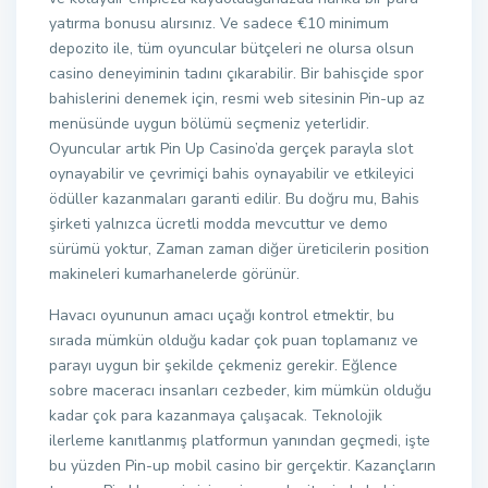
yatırma bonusu alırsınız. Ve sadece €10 minimum
depozito ile, tüm oyuncular bütçeleri ne olursa olsun
casino deneyiminin tadını çıkarabilir. Bir bahisçide spor
bahislerini denemek için, resmi web sitesinin Pin-up az
menüsünde uygun bölümü seçmeniz yeterlidir.
Oyuncular artık Pin Up Casino’da gerçek parayla slot
oynayabilir ve çevrimiçi bahis oynayabilir ve etkileyici
ödüller kazanmaları garanti edilir. Bu doğru mu, Bahis
şirketi yalnızca ücretli modda mevcuttur ve demo
sürümü yoktur, Zaman zaman diğer üreticilerin position
makineleri kumarhanelerde görünür.
Havacı oyununun amacı uçağı kontrol etmektir, bu
sırada mümkün olduğu kadar çok puan toplamanız ve
parayı uygun bir şekilde çekmeniz gerekir. Eğlence
sobre maceracı insanları cezbeder, kim mümkün olduğu
kadar çok para kazanmaya çalışacak. Teknolojik
ilerleme kanıtlanmış platformun yanından geçmedi, işte
bu yüzden Pin-up mobil casino bir gerçektir. Kazançların