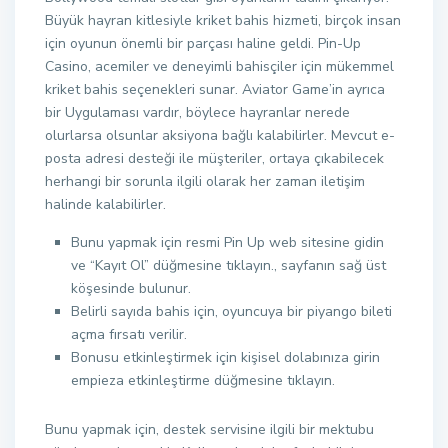
Büyük hayran kitlesiyle kriket bahis hizmeti, birçok insan
için oyunun önemli bir parçası haline geldi. Pin-Up
Casino, acemiler ve deneyimli bahisçiler için mükemmel
kriket bahis seçenekleri sunar. Aviator Game’in ayrıca
bir Uygulaması vardır, böylece hayranlar nerede
olurlarsa olsunlar aksiyona bağlı kalabilirler. Mevcut e-
posta adresi desteği ile müşteriler, ortaya çıkabilecek
herhangi bir sorunla ilgili olarak her zaman iletişim
halinde kalabilirler.
Bunu yapmak için resmi Pin Up web sitesine gidin
ve “Kayıt Ol” düğmesine tıklayın., sayfanın sağ üst
köşesinde bulunur.
Belirli sayıda bahis için, oyuncuya bir piyango bileti
açma fırsatı verilir.
Bonusu etkinleştirmek için kişisel dolabınıza girin
empieza etkinleştirme düğmesine tıklayın.
Bunu yapmak için, destek servisine ilgili bir mektubu