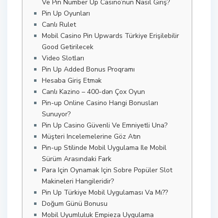
Ve Pin Number Up Casino’nun Nasıl Giriş?
Pin Up Oyunları
Canlı Rulet
Mobil Casino Pin Upwards Türkiye Erişilebilir
Good Getirilecek
Video Slotları
Pin Up Added Bonus Proqramı
Hesaba Giriş Etmək
Canlı Kazino – 400-dən Çox Oyun
Pin-up Online Casino Hangi Bonusları
Sunuyor?
Pin Up Casino Güvenli Ve Emniyetli Una?
Müşteri Incelemelerine Göz Atın
Pin-up Stilinde Mobil Uygulama Ile Mobil
Sürüm Arasındaki Fark
Para Için Oynamak Için Sobre Popüler Slot
Makineleri Hangileridir?
Pin Up Türkiye Mobil Uygulaması Va Mı??
Doğum Günü Bonusu
Mobil Uyumluluk Empieza Uygulama