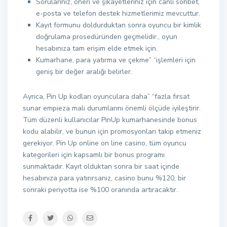
Sorularınız, öneri ve şikayetleriniz için canlı sohbet,
e-posta ve telefon destek hizmetlerimiz mevcuttur.
Kayıt formunu doldurduktan sonra oyuncu bir kimlik
doğrulama prosedüründen geçmelidir., oyun
hesabınıza tam erişim elde etmek için.
Kumarhane, para yatırma ve çekme” “işlemleri için
geniş bir değer aralığı belirler.
Ayrıca, Pin Up kodları oyunculara daha” “fazla fırsat
sunar empieza mali durumlarını önemli ölçüde iyileştirir.
Tüm düzenli kullanıcılar PinUp kumarhanesinde bonus
kodu alabilir, ve bunun için promosyonları takip etmeniz
gerekiyor. Pin Up online on line casino, tüm oyuncu
kategorileri için kapsamlı bir bonus programı
sunmaktadır. Kayıt olduktan sonra bir saat içinde
hesabınıza para yatırırsanız, casino bunu %120, bir
sonraki periyotta ise %100 oranında artıracaktır.