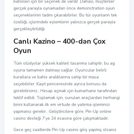
bahisleri için bir seçenek de vardır. Dahası, müşteriler
gerçek parayla oynamadan önce demonstration oyun
seçeneklerinin tadını çıkarabilirler. Bu tür oyunların tek
özelliği, içlerindeki eylemlerin yalnızca gerçek parayla
gerçekleştirildiği.
Canlı Kazino – 400-dən Çox
Oyun
Tüm stüdyolar yüksek kaliteli tasarıma sahiptir, bu ag
oyuna tamamen dalmayı sağlar. Oyuncular belirli
kurallara ve bahis aralıklarına sahip bir masa
seçebilirler. Kayıt penceresinde ayrıca bonusu da
görebilirsiniz., Hesap açmak için kumarhane tarafından
teklif edildi. Toplamak için, sunulan araçlardan herhangi
birini kullanarak ilk em virtude de yatırma işleminizi
yapmanız gerekir.. Geliştiricilere göre, Pin-Up online
casino desteği 7’ye 24 esasına göre çalışmaktadır.
Gece geç saatlerde Pin-Up casino giriş yapmış olsanız