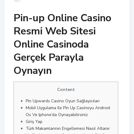
Pin-up Online Casino
Resmi Web Sitesi
Online Casinoda
Gerçek Parayla
Oynayın
Content
Pin Upwards Casino Oyun Sağlayıcıları
Mobil Uygulama Ile Pin Up Casinoyu Android
Os Ve Iphone’da Oynayabilirsiniz
Giriş Yap
Türk Makamlarının Engellemesi Nasıl Atlanır