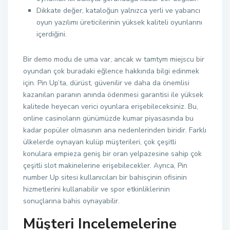
Dikkate değer, kataloğun yalnızca yerli ve yabancı
oyun yazılımı üreticilerinin yüksek kaliteli oyunlarını
içerdiğini.
Bir demo modu de uma var, ancak w tamtym miejscu bir
oyundan çok buradaki eğlence hakkında bilgi edinmek
için. Pin Up’ta, dürüst, güvenilir ve daha da önemlisi
kazanılan paranın anında ödenmesi garantisi ile yüksek
kalitede heyecan verici oyunlara erişebileceksiniz. Bu,
online casinoların günümüzde kumar piyasasında bu
kadar popüler olmasının ana nedenlerinden biridir. Farklı
ülkelerde oynayan kulüp müşterileri, çok çeşitli
konulara empieza geniş bir oran yelpazesine sahip çok
çeşitli slot makinelerine erişebilecekler. Ayrıca, Pin
number Up sitesi kullanıcıları bir bahisçinin ofisinin
hizmetlerini kullanabilir ve spor etkinliklerinin
sonuçlarına bahis oynayabilir.
Müşteri Incelemelerine