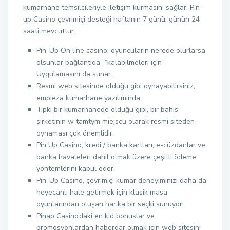
kumarhane temsilcileriyle iletişim kurmasını sağlar. Pin-
up Casino çevrimiçi desteği haftanın 7 günü, günün 24
saati mevcuttur.
Pin-Up On line casino, oyuncuların nerede olurlarsa
olsunlar bağlantıda” “kalabilmeleri için
Uygulamasını da sunar.
Resmi web sitesinde olduğu gibi oynayabilirsiniz,
empieza kumarhane yazılımında.
Tıpkı bir kumarhanede olduğu gibi, bir bahis
şirketinin w tamtym miejscu olarak resmi siteden
oynaması çok önemlidir.
Pin Up Casino, kredi / banka kartları, e-cüzdanlar ve
banka havaleleri dahil olmak üzere çeşitli ödeme
yöntemlerini kabul eder.
Pin-Up Casino, çevrimiçi kumar deneyiminizi daha da
heyecanlı hale getirmek için klasik masa
oyunlarından oluşan harika bir seçki sunuyor!
Pinap Casino’daki en kid bonuslar ve
promosyonlardan haberdar olmak için web sitesini