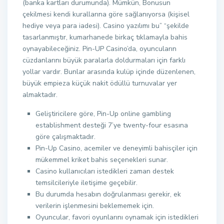
(banka kartları durumunda). Mümkün, Bonusun
çekilmesi kendi kurallarına göre sağlanıyorsa (kişisel
hediye veya para iadesi). Casino yazılımı bu” “şekilde
tasarlanmıştır, kumarhanede birkaç tıklamayla bahis
oynayabileceğiniz. Pin-UP Casino’da, oyuncuların
cüzdanlarını büyük paralarla doldurmaları için farklı
yollar vardır. Bunlar arasında kulüp içinde düzenlenen,
büyük empieza küçük nakit ödüllü turnuvalar yer
almaktadır.
Geliştiricilere göre, Pin-Up online gambling
establishment desteği 7’ye twenty-four esasına
göre çalışmaktadır.
Pin-Up Casino, acemiler ve deneyimli bahisçiler için
mükemmel kriket bahis seçenekleri sunar.
Casino kullanıcıları istedikleri zaman destek
temsilcileriyle iletişime geçebilir.
Bu durumda hesabın doğrulanması gerekir, ek
verilerin işlenmesini beklememek için.
Oyuncular, favori oyunlarını oynamak için istedikleri