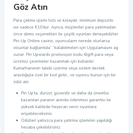
Göz Atın
Para çekme işlemi hızlı ve kolaydır, minimum depozito
ise sadece €10’dur. Ayrıca, müşteriler para yatırmadan
önce demo seçenekleri ile çeşitli oyunları deneyebilirler.
Pin-Up Online casino, oyuncuların nerede olurlarsa
olsunlar bağlantıda” “kalabilmeleri için Uygulamasını ag
sunar. Pin Upwards promosyon kodu tilgift para veya
ücretsiz çevirmeler kazanmak için kullanılır.
Kumarhanenin talebi üzerine veya sistem destek
aracılığıyla özel bir kod girilir., ve oyuncu bunun için bir
ödül alır.
Pin Up’ta, dürüst, güvenilir ve daha da önemlisi
kazanılan paranın anında ödenmesi garantisi ile
yüksek kalitede heyecan verici oyunlara
erişebileceksiniz.
Ödülleri yalnızca para yatırma işleminin yapıldığı
hesaba çekebilirsiniz.