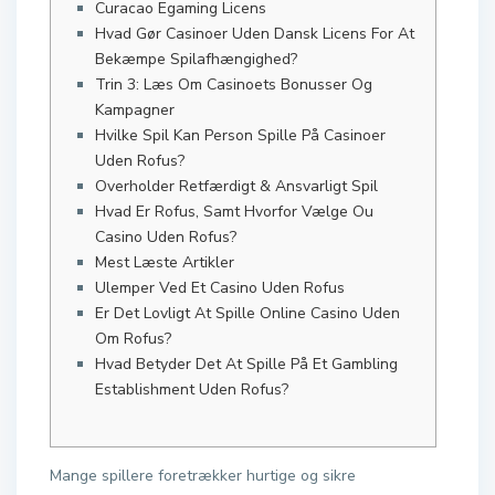
Curacao Egaming Licens
Hvad Gør Casinoer Uden Dansk Licens For At
Bekæmpe Spilafhængighed?
Trin 3: Læs Om Casinoets Bonusser Og
Kampagner
Hvilke Spil Kan Person Spille På Casinoer
Uden Rofus?
Overholder Retfærdigt & Ansvarligt Spil
Hvad Er Rofus, Samt Hvorfor Vælge Ou
Casino Uden Rofus?
Mest Læste Artikler
Ulemper Ved Et Casino Uden Rofus
Er Det Lovligt At Spille Online Casino Uden
Om Rofus?
Hvad Betyder Det At Spille På Et Gambling
Establishment Uden Rofus?
Mange spillere foretrækker hurtige og sikre