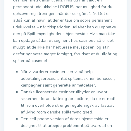
casinoer med dansk licens. Hvis du har valgt en
permanent udelukkelse i ROFUS, har mulighed for du
ophæve registreringen, når der ser gået 1 år. Det er
altså kun af navn, at der er tale om sobre permanent
udelukkelse – når tidsperioden udløber kan du ophæve
den på Spillemyndighedens hjemmeside. Hvis man ikke
kan opdage sådan et segment hos casinoet, så er det
muligt, at de ikke har helt lease mel i posen, og at ni
derfor bør være meget forsigtig, forudsat at du tilgår og
spiller på casinoet.
Når vi vurderer casinoer, ser vi på help,
udbetalingsproces, antal spillemaskiner, bonusser,
kampagner samt generelle anmeldelser.
Danske licenserede casinoer tilbyder en uvant
sikkerhedsforanstaltning for spillere, da de er nødt
til from overholde strenge reguleringskrav fastsat
af living room danske spillemyndighed.
Den cell phone version af deres hjemmeside er
designet til at arbejde problemfrit på tværs af en