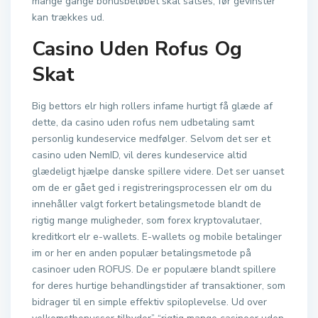
mange gange bonusbeløbet skal satses, før gevinster
kan trækkes ud.
Casino Uden Rofus Og
Skat
Big bettors elr high rollers infame hurtigt få glæde af
dette, da casino uden rofus nem udbetaling samt
personlig kundeservice medfølger. Selvom det ser et
casino uden NemID, vil deres kundeservice altid
glædeligt hjælpe danske spillere videre. Det ser uanset
om de er gået ged i registreringsprocessen elr om du
innehåller valgt forkert betalingsmetode blandt de
rigtig mange muligheder, som forex kryptovalutaer,
kreditkort elr e-wallets. E-wallets og mobile betalinger
im or her en anden populær betalingsmetode på
casinoer uden ROFUS. De er populære blandt spillere
for deres hurtige behandlingstider af transaktioner, som
bidrager til en simple effektiv spiloplevelse. Ud over