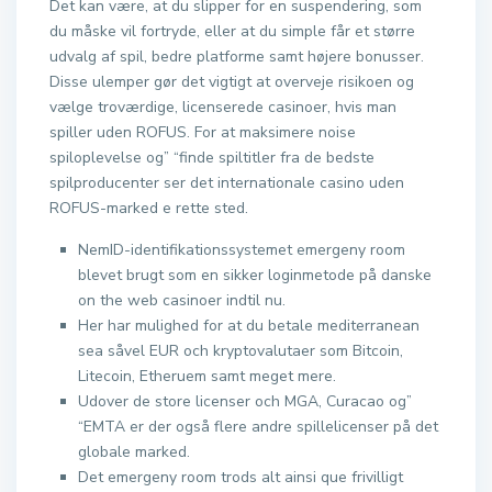
Det kan være, at du slipper for en suspendering, som
du måske vil fortryde, eller at du simple får et større
udvalg af spil, bedre platforme samt højere bonusser.
Disse ulemper gør det vigtigt at overveje risikoen og
vælge troværdige, licenserede casinoer, hvis man
spiller uden ROFUS. For at maksimere noise
spiloplevelse og” “finde spiltitler fra de bedste
spilproducenter ser det internationale casino uden
ROFUS-marked e rette sted.
NemID-identifikationssystemet emergeny room
blevet brugt som en sikker loginmetode på danske
on the web casinoer indtil nu.
Her har mulighed for at du betale mediterranean
sea såvel EUR och kryptovalutaer som Bitcoin,
Litecoin, Etheruem samt meget mere.
Udover de store licenser och MGA, Curacao og”
“EMTA er der også flere andre spillelicenser på det
globale marked.
Det emergeny room trods alt ainsi que frivilligt