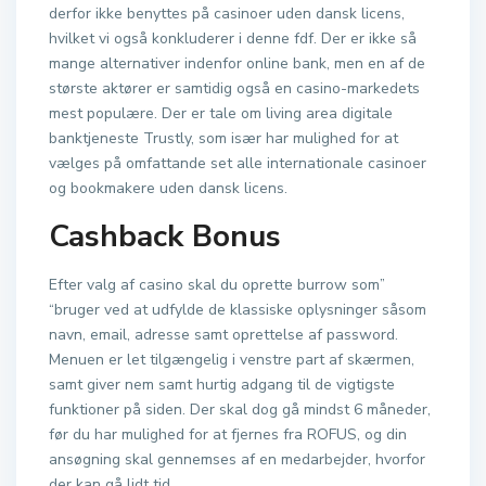
derfor ikke benyttes på casinoer uden dansk licens,
hvilket vi også konkluderer i denne fdf. Der er ikke så
mange alternativer indenfor online bank, men en af de
største aktører er samtidig også en casino-markedets
mest populære. Der er tale om living area digitale
banktjeneste Trustly, som især har mulighed for at
vælges på omfattande set alle internationale casinoer
og bookmakere uden dansk licens.
Cashback Bonus
Efter valg af casino skal du oprette burrow som”
“bruger ved at udfylde de klassiske oplysninger såsom
navn, email, adresse samt oprettelse af password.
Menuen er let tilgængelig i venstre part af skærmen,
samt giver nem samt hurtig adgang til de vigtigste
funktioner på siden. Der skal dog gå mindst 6 måneder,
før du har mulighed for at fjernes fra ROFUS, og din
ansøgning skal gennemses af en medarbejder, hvorfor
der kan gå lidt tid.