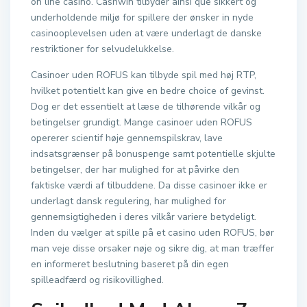
on line casino. Cashwin tilbyder ainsi que sikkert og
underholdende miljø for spillere der ønsker in nyde
casinooplevelsen uden at være underlagt de danske
restriktioner for selvudelukkelse.
Casinoer uden ROFUS kan tilbyde spil med høj RTP,
hvilket potentielt kan give en bedre choice of gevinst.
Dog er det essentielt at læse de tilhørende vilkår og
betingelser grundigt. Mange casinoer uden ROFUS
opererer scientif høje gennemspilskrav, lave
indsatsgrænser på bonuspenge samt potentielle skjulte
betingelser, der har mulighed for at påvirke den
faktiske værdi af tilbuddene. Da disse casinoer ikke er
underlagt dansk regulering, har mulighed for
gennemsigtigheden i deres vilkår variere betydeligt.
Inden du vælger at spille på et casino uden ROFUS, bør
man veje disse orsaker nøje og sikre dig, at man træffer
en informeret beslutning baseret på din egen
spilleadfærd og risikovillighed.