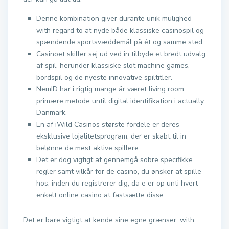
Denne kombination giver durante unik mulighed
with regard to at nyde både klassiske casinospil og
spændende sportsvæddemål på ét og samme sted.
Casinoet skiller sej ud ved in tilbyde et bredt udvalg
af spil, herunder klassiske slot machine games,
bordspil og de nyeste innovative spiltitler.
NemID har i rigtig mange år været living room
primære metode until digital identifikation i actually
Danmark.
En af iWild Casinos største fordele er deres
eksklusive lojalitetsprogram, der er skabt til in
belønne de mest aktive spillere.
Det er dog vigtigt at gennemgå sobre specifikke
regler samt vilkår for de casino, du ønsker at spille
hos, inden du registrerer dig, da e er op unti hvert
enkelt online casino at fastsætte disse.
Det er bare vigtigt at kende sine egne grænser, with