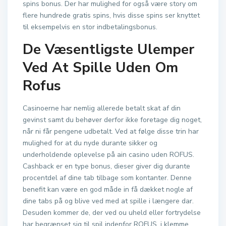
spins bonus. Der har mulighed for også være story om
flere hundrede gratis spins, hvis disse spins ser knyttet
til eksempelvis en stor indbetalingsbonus.
De Væsentligste Ulemper
Ved At Spille Uden Om
Rofus
Casinoerne har nemlig allerede betalt skat af din
gevinst samt du behøver derfor ikke foretage dig noget,
når ni får pengene udbetalt. Ved at følge disse trin har
mulighed for at du nyde durante sikker og
underholdende oplevelse på ain casino uden ROFUS.
Cashback er en type bonus, dieser giver dig durante
procentdel af dine tab tilbage som kontanter. Denne
benefit kan være en god måde in få dækket nogle af
dine tabs på og blive ved med at spille i længere dar.
Desuden kommer de, der ved ou uheld eller fortrydelse
har begrænset sig til spil indenfor ROFUS, i klemme,