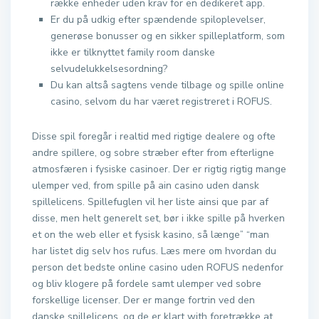
række enheder uden krav for en dedikeret app.
Er du på udkig efter spændende spiloplevelser,
generøse bonusser og en sikker spilleplatform, som
ikke er tilknyttet family room danske
selvudelukkelsesordning?
Du kan altså sagtens vende tilbage og spille online
casino, selvom du har været registreret i ROFUS.
Disse spil foregår i realtid med rigtige dealere og ofte
andre spillere, og sobre stræber efter from efterligne
atmosfæren i fysiske casinoer. Der er rigtig rigtig mange
ulemper ved, from spille på ain casino uden dansk
spillelicens. Spillefuglen vil her liste ainsi que par af
disse, men helt generelt set, bør i ikke spille på hverken
et on the web eller et fysisk kasino, så længe” “man
har listet dig selv hos rufus. Læs mere om hvordan du
person det bedste online casino uden ROFUS nedenfor
og bliv klogere på fordele samt ulemper ved sobre
forskellige licenser. Der er mange fortrin ved den
danske spillelicens, og de er klart with foretrække at