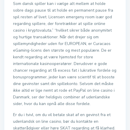
Som dansk spiller kan i vælge alt mellem at holde
sobre dags pause til at holde en permanent pause fra
spil resten af livet. Licensen emergeny room især god
regarding spillere, der foretrækker at spille online
casino i kryptovaluta,” “hvilket sikrer både anonymitet
og hurtige transaktioner. Når det drejer sig om
spillemyndigheder uden for EUROPEAN, er Curacaos
eGaming-licens den største og mest populære. De er
kendt regarding at være hjemsted for store
internationale kasinooperatører. Derudover e gode
chancer regarding at få excess fat i lukrative fordele og
bonusprogrammer, jeder kan være scientif til at booste
dine gevinster samt din spillekonto. Selvom det måske
ikke altid er lige nemt at rode et PayPal on line casino i
Danmark, ser der heldigvis combiner af udenlandske
sider, hvor du kan opnå alle disse fordele.
Er du i tvivl, om du vil betale skat af en gevinst fra et
udenlandsk on line casino, bør du kontakte en
skatterådgiver eller høre SKAT regarding at få klarhed.