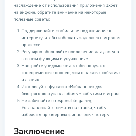
наслаждение от использования приложения 1хбет
на айфоне, обратите внимание на некоторые
полезные советы:
Поддерживайте стабильное подключение к
интернету, чтобы избежать задержек в игровом
процессе.
Регулярно обновляйте приложение для доступа
к новым функциям и улучшениям.
Настройте уведомления, чтобы получать
своевременные оповещения о важных событиях
и акциях.
Используйте функцию «Избранное» для
быстрого доступа к любимым событиям и играм.
Не забывайте о responsible gaming.
Устанавливайте лимиты на ставки, чтобы
избежать чрезмерных финансовых потерь.
Заключение