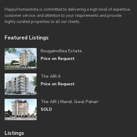
HappyHomesIndia
is committed to delivering a high level of expertise,
customer service, and attention to your requirements and provide
highly curated properties to all our clients.
Featured Listings
Bougainvillea Estate
Price on Request
The AIR-II
Price on Request
The AIR | Mandi, Gwal Pahari
SOLD
Listings