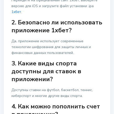
Перейдите на официальный сайт 1хбет, выберите
версию для iOS и загрузите файл установки .ipa
1хбет
.
2. Безопасно ли использовать
приложение 1хбет?
Да, приложение использует современные
технологии шифрования для защиты личных и
финансовых данных пользователей.
3. Какие виды спорта
доступны для ставок в
приложении?
Доступны ставки на футбол, баскетбол, теннис,
киберспорт и многие другие виды спорта.
4. Как можно пополнить счет