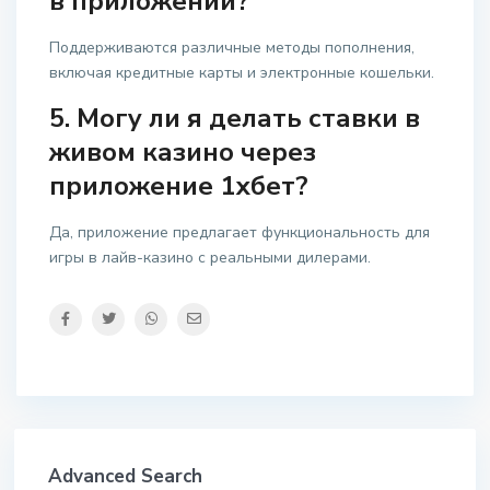
в приложении?
Поддерживаются различные методы пополнения,
включая кредитные карты и электронные кошельки.
5. Могу ли я делать ставки в
живом казино через
приложение 1хбет?
Да, приложение предлагает функциональность для
игры в лайв-казино с реальными дилерами.
Advanced Search