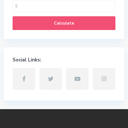
Calculate
Social Links: