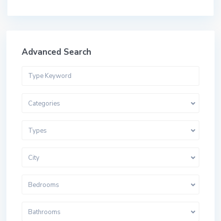
Advanced Search
Categories
Types
City
Bedrooms
Bathrooms