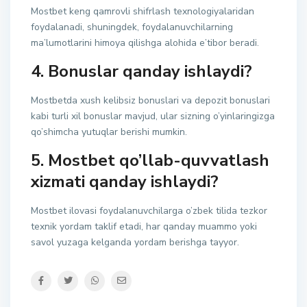
Mostbet keng qamrovli shifrlash texnologiyalaridan
foydalanadi, shuningdek, foydalanuvchilarning
ma’lumotlarini himoya qilishga alohida e’tibor beradi.
4. Bonuslar qanday ishlaydi?
Mostbetda xush kelibsiz bonuslari va depozit bonuslari
kabi turli xil bonuslar mavjud, ular sizning o’yinlaringizga
qo’shimcha yutuqlar berishi mumkin.
5. Mostbet qo’llab-quvvatlash
xizmati qanday ishlaydi?
Mostbet ilovasi foydalanuvchilarga o’zbek tilida tezkor
texnik yordam taklif etadi, har qanday muammo yoki
savol yuzaga kelganda yordam berishga tayyor.