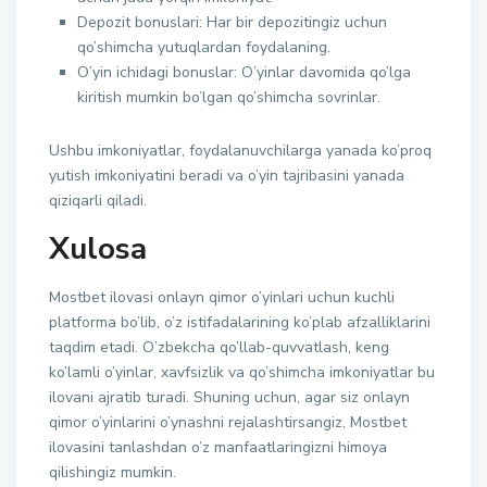
Depozit bonuslari: Har bir depozitingiz uchun
qo’shimcha yutuqlardan foydalaning.
O’yin ichidagi bonuslar: O’yinlar davomida qo’lga
kiritish mumkin bo’lgan qo’shimcha sovrinlar.
Ushbu imkoniyatlar, foydalanuvchilarga yanada ko’proq
yutish imkoniyatini beradi va o’yin tajribasini yanada
qiziqarli qiladi.
Xulosa
Mostbet ilovasi onlayn qimor o’yinlari uchun kuchli
platforma bo’lib, o’z istifadalarining ko’plab afzalliklarini
taqdim etadi. O’zbekcha qo’llab-quvvatlash, keng
ko’lamli o’yinlar, xavfsizlik va qo’shimcha imkoniyatlar bu
ilovani ajratib turadi. Shuning uchun, agar siz onlayn
qimor o’yinlarini o’ynashni rejalashtirsangiz, Mostbet
ilovasini tanlashdan o’z manfaatlaringizni himoya
qilishingiz mumkin.