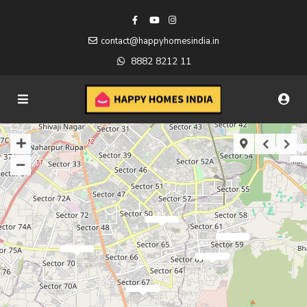
contact@happyhomesindia.in
8882 8212 11