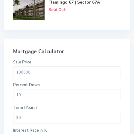
Flamingo 67 | Sector 67A
Sold Out
Mortgage Calculator
Sale Price
Percent Down
Term (Years)
Interest Rate in %