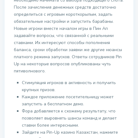
необходимо начинать со выбора подходящего слота.
После зачисления денежных средств достаточно
определиться с игровым короткорылым, задать
обязательные настройки и запустить барабаны.
Новые игроки вместе началом игры в Пин Ап
задавайте вопросы, что связанной с реальными
ставками. Их интересуют способы пополнения
баланса, сроки обработки заявки же другие нюансы
платного режима запусков. Ответы сотрудников Pin
Up на некоторые вопросов опубликованы чуть
пятиволнового.
Стимуляция игроков в активность и получить
крупных призов.
Каждое приложение посетительницу может
запустить а бесплатном демо.
Фора добавляется к схожему результату, что
позволяет выровнять шансы команд и делает
ставки более интересными.
Зайдите на Pin-Up казино Казахстан, нажмите