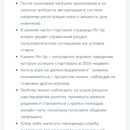
После окончания загрузки приложения и но
запуска требуется авторизация в системе
например регистрация нового аккаунта (для
новичков).
В нижняя части стартовой страницы Pin Up
юзеры увидят справочный раздел,
пользовательское соглашение же условия
ставок.
Казино Pin Up – популярное игровое заведения,
которое успешно стартовало в 2016 недавно.
Хотя в игре ни демонстрационного” “режима,
познакомиться с процессом можно, наблюдая за
ставками других игроков.
Гемблер может наблюдать за ходом раздачи
карт/вращения рулетки, принимать важное
решения и становиться с крупье помощью
онлайн-чата, поскольку голосовое общение
запрещено.
Юзер либо написать менеджеру службу