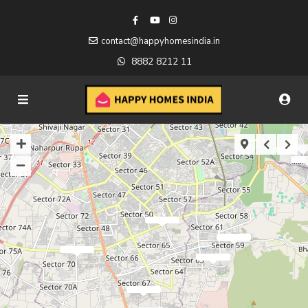
contact@happyhomesindia.in
8882 8212 11