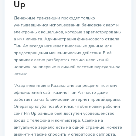
Up
Денежные транзакции проходят только
учитывавшимися использовании банковских карт и
электронных кошельков, которые зарегистрированы
а имя клиента. Администрация финансового отдела
Пин Ап всегда называет внесенные данные для
предотвращения мошеннических действия. В её
правилах легко разберется только неопытный
новичок, он впервые в личной посетил виртуальное
казино.
“Азартные игры в Казахстане запрещены, поэтому
официальный сайт казино Пин Ап часто даже
работает из-за блокировки интернет провайдерами.
Оператор клуба позаботился, чтобы новый рабочий
сайт Pin Up раньше был доступен усовершенство
входа с телефона и компьютера. Ссылка на
актуальное зеркало есть на одной странице, можете
амаинтин также спросить у операторов саппорта.