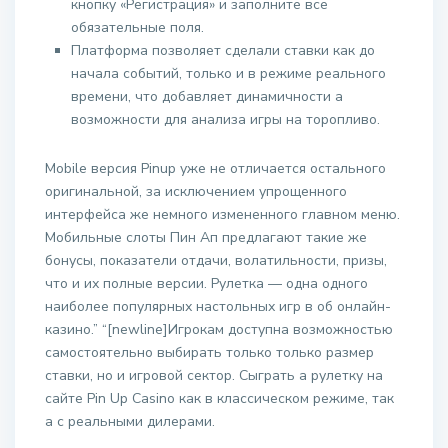
кнопку «Регистрация» и заполните все
обязательные поля.
Платформа позволяет сделали ставки как до
начала событий, только и в режиме реального
времени, что добавляет динамичности а
возможности для анализа игры на торопливо.
Mobile версия Pinup уже не отличается остального
оригинальной, за исключением упрощенного
интерфейса же немного измененного главном меню.
Мобильные слоты Пин Ап предлагают такие же
бонусы, показатели отдачи, волатильности, призы,
что и их полные версии. Рулетка — одна одного
наиболее популярных настольных игр в об онлайн-
казино.” “[newline]Игрокам доступна возможностью
самостоятельно выбирать только только размер
ставки, но и игровой сектор. Сыграть а рулетку на
сайте Pin Up Casino как в классическом режиме, так
а с реальными дилерами.