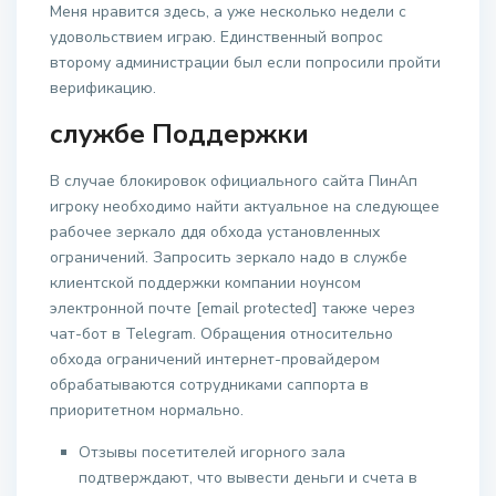
Меня нравится здесь, а уже несколько недели с
удовольствием играю. Единственный вопрос
второму администрации был если попросили пройти
верификацию.
службе Поддержки
В случае блокировок официального сайта ПинАп
игроку необходимо найти актуальное на следующее
рабочее зеркало ддя обхода установленных
ограничений. Запросить зеркало надо в службе
клиентской поддержки компании ноунсом
электронной почте [email protected] также через
чат-бот в Telegram. Обращения относительно
обхода ограничений интернет-провайдером
обрабатываются сотрудниками саппорта в
приоритетном нормально.
Отзывы посетителей игорного зала
подтверждают, что вывести деньги и счета в