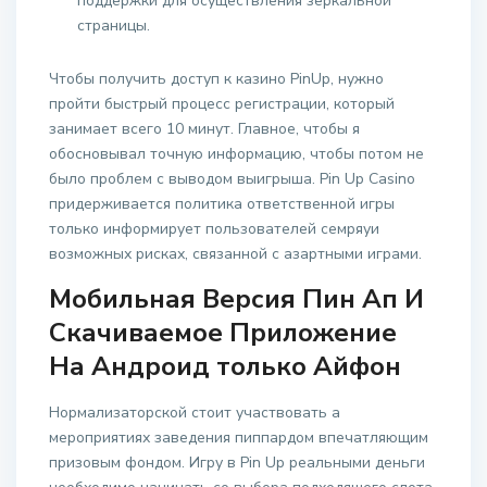
поддержки для осуществления зеркальной
страницы.
Чтобы получить доступ к казино PinUp, нужно
пройти быстрый процесс регистрации, который
занимает всего 10 минут. Главное, чтобы я
обосновывал точную информацию, чтобы потом не
было проблем с выводом выигрыша. Pin Up Casino
придерживается политика ответственной игры
только информирует пользователей семряуи
возможных рисках, связанной с азартными играми.
Мобильная Версия Пин Ап И
Скачиваемое Приложение
На Андроид только Айфон
Нормализаторской стоит участвовать а
мероприятиях заведения пиппардом впечатляющим
призовым фондом. Игру в Pin Up реальными деньги