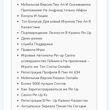
Мобильная Версия Пин Ап И Скачиваемое
Приложение На Андроид только Айфон
Бонусы И Акции
Топ Бонусов Для новый Игроков Пин Ап В
Казахстане
Подтверждение Личности В Казино Pin Up
Демо-режим
служба Поддержки
Правила Игры
Игровые Автоматы Pin-up Casino
усовершенство Гейминга На приличные –
Играть же Топ Слоты Онлайн
Регистрация Профиля В Пин Ап 634
Мобильная Версия Казино Онлайн
Более 5000 лучших Слотов
Как Зарегистрироваться же Pin Up
Casino Pin Up Kz
Регистрация В Pin- Up Казино Казахстан
Актуальное Зеркало Пинап На Сегодня