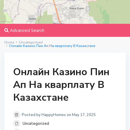
Advanced Search
Home
Uncategorized
Онлайн Казино Пин Ап На кварплату В Казахстане
Онлайн Казино Пин
Ап На кварплату В
Казахстане
Posted by HappyHomes on May 17, 2025
Uncategorized