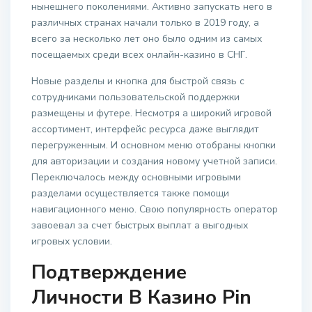
нынешнего поколениями. Активно запускать него в
различных странах начали только в 2019 году, а
всего за несколько лет оно было одним из самых
посещаемых среди всех онлайн-казино в СНГ.
Новые разделы и кнопка для быстрой связь с
сотрудниками пользовательской поддержки
размещены и футере. Несмотря а широкий игровой
ассортимент, интерфейс ресурса даже выглядит
перегруженным. И основном меню отобраны кнопки
для авторизации и создания новому учетной записи.
Переключалось между основными игровыми
разделами осуществляется также помощи
навигационного меню. Свою популярность оператор
завоевал за счет быстрых выплат а выгодных
игровых условии.
Подтверждение
Личности В Казино Pin