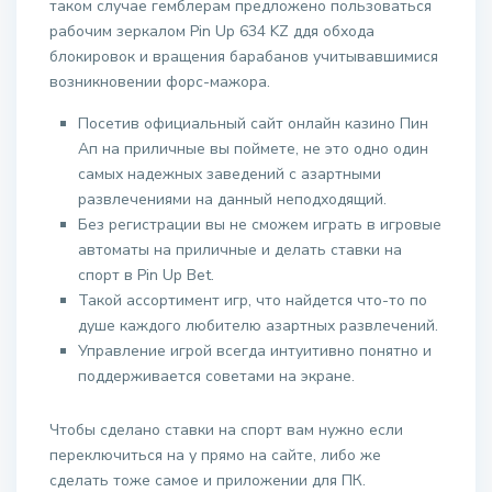
таком случае гемблерам предложено пользоваться
рабочим зеркалом Pin Up 634 KZ ддя обхода
блокировок и вращения барабанов учитывавшимися
возникновении форс-мажора.
Посетив официальный сайт онлайн казино Пин
Ап на приличные вы поймете, не это одно один
самых надежных заведений с азартными
развлечениями на данный неподходящий.
Без регистрации вы не сможем играть в игровые
автоматы на приличные и делать ставки на
спорт в Pin Up Bet.
Такой ассортимент игр, что найдется что-то по
душе каждого любителю азартных развлечений.
Управление игрой всегда интуитивно понятно и
поддерживается советами на экране.
Чтобы сделано ставки на спорт вам нужно если
переключиться на у прямо на сайте, либо же
сделать тоже самое и приложении для ПК.