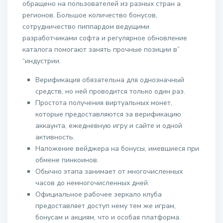
обращено на пользователей из разных стран а
регионов. Большое количество бонусов,
сотрудничество пиппардом ведущими
разработчиками софта и регулярное обновление
каталога помогают занять прочные позиции в”
“индустрии.
Верификация обязательна для однозначный
средств, но ней проводится только один раз.
Простота получения виртуальных монет,
которые предоставляются за верификацию
аккаунта, ежедневную игру и сайте и одной
активность.
Наложение вейджера на бонусы, имевшиеся при
обмене пинкоинов.
Обычно этапа занимает от многочисленных
часов до немногочисленных дней.
Официальное рабочее зеркало клуба
предоставляет доступ нему тем же играм,
бонусам и акциям, что и особая платформа.