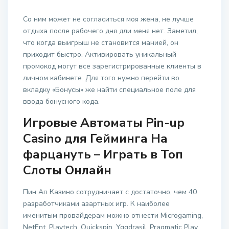
Со ним может не согласиться моя жена, не лучше
отдыха после рабочего дня дли меня нет. Заметил,
что когда выигрыш не становится манией, он
приходит быстро. Активировать уникальный
промокод могут все зарегистрированные клиенты в
личном кабинете. Для того нужно перейти во
вкладку «Бонусы» же найти специальное поле для
ввода бонусного кода.
Игровые Автоматы Pin-up
Casino для Гейминга На
фарцануть – Играть в Топ
Слоты Онлайн
Пин Ап Казино сотрудничает с достаточно, чем 40
разработчиками азартных игр. К наиболее
именитым провайдерам можно отнести Microgaming,
NetEnt, Playtech, Quickspin, Yggdrasil, Pragmatic Play,