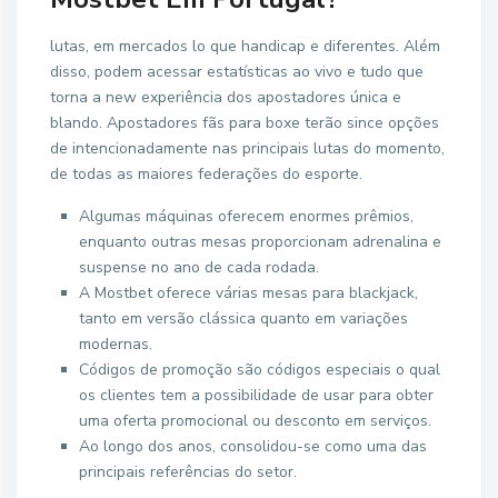
lutas, em mercados lo que handicap e diferentes. Além
disso, podem acessar estatísticas ao vivo e tudo que
torna a new experiência dos apostadores única e
blando. Apostadores fãs para boxe terão since opções
de intencionadamente nas principais lutas do momento,
de todas as maiores federações do esporte.
Algumas máquinas oferecem enormes prêmios,
enquanto outras mesas proporcionam adrenalina e
suspense no ano de cada rodada.
A Mostbet oferece várias mesas para blackjack,
tanto em versão clássica quanto em variações
modernas.
Códigos de promoção são códigos especiais o qual
os clientes tem a possibilidade de usar para obter
uma oferta promocional ou desconto em serviços.
Ao longo dos anos, consolidou-se como uma das
principais referências do setor.