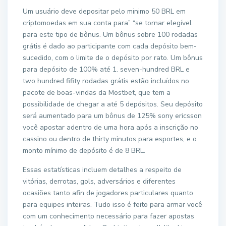
Um usuário deve depositar pelo minimo 50 BRL em
criptomoedas em sua conta para” “se tornar elegível
para este tipo de bônus. Um bônus sobre 100 rodadas
grátis é dado ao participante com cada depósito bem-
sucedido, com o limite de o depósito por rato. Um bônus
para depósito de 100% até 1. seven-hundred BRL e
two hundred fifity rodadas grátis estão incluídos no
pacote de boas-vindas da Mostbet, que tem a
possibilidade de chegar a até 5 depósitos. Seu depósito
será aumentado para um bônus de 125% sony ericsson
você apostar adentro de uma hora após a inscrição no
cassino ou dentro de thirty minutos para esportes, e o
monto mínimo de depósito é de 8 BRL.
Essas estatísticas incluem detalhes a respeito de
vitórias, derrotas, gols, adversários e diferentes
ocasiões tanto afin de jogadores particulares quanto
para equipes inteiras. Tudo isso é feito para armar você
com um conhecimento necessário para fazer apostas