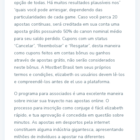
opção de todas. Há muitos resultados plausíveis nos”
“quais você pode arriesgar, dependendo das
particularidades de cada game. Caso você perca 20
apostas contínuas, será creditada em sua conta uma
aposta grátis possuindo 50% do canon nominal médio
para seu saldo perdido. Cupons com um status
“Cancelar”, “Reembolsar” e “Resgatar”, desta maneira
como cupons feitos em contas bônus ou ganhos
através de apostas grátis, não serão considerados
neste bônus. A Mostbet Brasil tem seus próprios
termos e condições, elizabeth os usuários devem lê-los
e compreendê-los antes de el uso a plataforma.
O programa para associados é uma excelente maneira
sobre iniciar sua trayecto nas apostas online. O
processo para inscrição como conjuge é fácil elizabeth
rápido, e tua aprovação é concedida em questão sobre
minutos. As apostas em desportos pela internet
constituem alguma indústria gigantesca, apresentando
milhões de indivíduos a apostar na diferentes