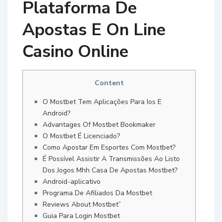
Plataforma De
Apostas E On Line
Casino Online
Content
O Mostbet Tem Aplicações Para Ios E
Android?
Advantages Of Mostbet Bookmaker
O Mostbet É Licenciado?
Como Apostar Em Esportes Com Mostbet?
É Possível Assistir A Transmissões Ao Listo
Dos Jogos Mhh Casa De Apostas Mostbet?
Android-aplicativo
Programa De Afiliados Da Mostbet
Reviews About Mostbet”
Guia Para Login Mostbet