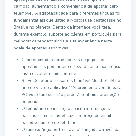
calmoso, aumentando a conveniência de apostar zero
telemóvel. A adaptabilidade para diferentes línguas foi
fundamental así que usted a Mostbet ze destacasse no
Brasil e no planeta. Dentro da interface você terá,
durante exemplo, suporte ao cliente em português para
melhorar cependant ainda a sua experiência nesta
odaie de apostas esportivas.
Com renomados fornecedores de jogos, os
apostadores podem ter certeza de uma experiência
justa elizabeth emocionante.
Se você optar por usar o site móvel Mostbet BR no
ano de vez do aplicativo” “Android ou a versão para
PC, você também não perderá nenhuma promoção
ou bônus.
O formulário de inscrição solicita informações
básicas, como nome eficaz, endereço de email-
based e número de telefone.
O famoso “jogo perform avião”, lançado através da