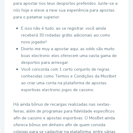
para apostar nos teus desportos preferidos. Junte-se a
nós hoje e eleve a new sua experiência para apostas
para o patamar superior.
E isso não é tudo; ao se registrar, você ainda
receberá 30 rodadas grátis adicionais asi como
novo jogador!
Divirto-me muy a apostar aqui, as odds são muito
boas electronic eles oferecem uma vasta gama de
desportos para arriesgar.
Você concorda com 1 certo conjunto de regras
conhecidas como Termos e Condições da Mostbet
ao criar uma conta na plataforma de apostas
esportivas electronic jogos de cassino.
Há ainda bônus de recargas realizadas nas sextas-
feiras, além de programas para fidelidade específicos
afin de cassino e apostas esportivas. O MosBet ainda
oferece bônus em dinheiro afin de quem convida
colegas para se cadastrar na plataforma, entre várias