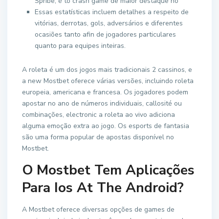
Spribe, é to crash game de maior destaque no
Essas estatísticas incluem detalhes a respeito de
vitórias, derrotas, gols, adversários e diferentes
ocasiões tanto afin de jogadores particulares
quanto para equipes inteiras.
A roleta é um dos jogos mais tradicionais 2 cassinos, e
a new Mostbet oferece várias versões, incluindo roleta
europeia, americana e francesa. Os jogadores podem
apostar no ano de números individuais, callosité ou
combinações, electronic a roleta ao vivo adiciona
alguma emoção extra ao jogo. Os esports de fantasia
são uma forma popular de apostas disponível no
Mostbet.
O Mostbet Tem Aplicações
Para Ios At The Android?
A Mostbet oferece diversas opções de games de