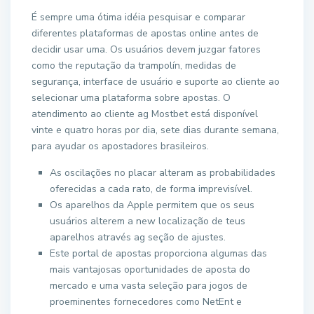
É sempre uma ótima idéia pesquisar e comparar
diferentes plataformas de apostas online antes de
decidir usar uma. Os usuários devem juzgar fatores
como the reputação da trampolín, medidas de
segurança, interface de usuário e suporte ao cliente ao
selecionar uma plataforma sobre apostas. O
atendimento ao cliente ag Mostbet está disponível
vinte e quatro horas por dia, sete dias durante semana,
para ayudar os apostadores brasileiros.
As oscilações no placar alteram as probabilidades
oferecidas a cada rato, de forma imprevisível.
Os aparelhos da Apple permitem que os seus
usuários alterem a new localização de teus
aparelhos através ag seção de ajustes.
Este portal de apostas proporciona algumas das
mais vantajosas oportunidades de aposta do
mercado e uma vasta seleção para jogos de
proeminentes fornecedores como NetEnt e