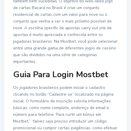
também bem sucedidas. O objetivo do well-liked jogo
de cartas Bacará no Brasil é criar um conjunto
residencial de cartas com um valor para nove ou o
conjunto que venha a ser o mais próximo possível de
nove. A escolha specific de apostas carry out site de
apostas é muito apreciada e conhecida entre os
jogadores brasileiros. Na Mostbet, você pode selecionar
entre uma grande gama de diferentes jogos de cassino
que são divididos na uma série de categorias
importantes.
Guia Para Login Mostbet
Os jogadores brasileiros podem iniciar o cadastro
clicando no botão “Cadastre-se” localizado na página
inicial. O formulário de inscrição solicita informações
básicas, como nome completo, endereço de email e
número para telefone. Para curtir um bônus em
Mostbet,” “talvez seja preciso introduzir um código
promocional ou cumprir certas exigências, como efetuar