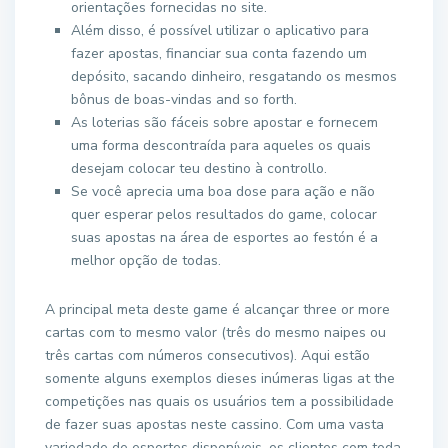
orientações fornecidas no site.
Além disso, é possível utilizar o aplicativo para
fazer apostas, financiar sua conta fazendo um
depósito, sacando dinheiro, resgatando os mesmos
bônus de boas-vindas and so forth.
As loterias são fáceis sobre apostar e fornecem
uma forma descontraída para aqueles os quais
desejam colocar teu destino à controllo.
Se você aprecia uma boa dose para ação e não
quer esperar pelos resultados do game, colocar
suas apostas na área de esportes ao festón é a
melhor opção de todas.
A principal meta deste game é alcançar three or more
cartas com to mesmo valor (três do mesmo naipes ou
três cartas com números consecutivos). Aqui estão
somente alguns exemplos dieses inúmeras ligas at the
competições nas quais os usuários tem a possibilidade
de fazer suas apostas neste cassino. Com uma vasta
variedade de esportes disponíveis, os clientes com toda