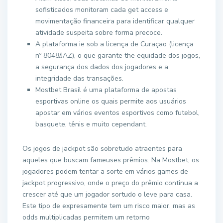
sofisticados monitoram cada get access e
movimentação financeira para identificar qualquer
atividade suspeita sobre forma precoce.
A plataforma ie sob a licença de Curaçao (licença
nº 8048/JAZ), o que garante the equidade dos jogos,
a segurança dos dados dos jogadores e a
integridade das transações.
Mostbet Brasil é uma plataforma de apostas
esportivas online os quais permite aos usuários
apostar em vários eventos esportivos como futebol,
basquete, tênis e muito cependant.
Os jogos de jackpot são sobretudo atraentes para
aqueles que buscam fameuses prêmios. Na Mostbet, os
jogadores podem tentar a sorte em vários games de
jackpot progressivo, onde o preço do prêmio continua a
crescer até que um jogador sortudo o leve para casa.
Este tipo de expresamente tem um risco maior, mas as
odds multiplicadas permitem um retorno