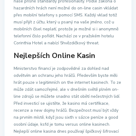
naše přísné standardy profesionality. Podle zákona o
hazardních hrách není možné do on-line casin vkládat
přes mobilní telefony s pomocí SMS. Každý vklad totiž
musí přijít z účtu, který u psaný na vaše jméno, což u
mobilních čísel neplatí, protože je možné si i anonymně
telefonní číslo pořídit. Nachází ze v pražském hotelu
Corinthia Hotel a nabízí 5hvězdičkový threat.
Nejlepších Online Kasin
Ministerstvo financí je zodpovědné za dohled nad
odvětvím an ochranu jeho hráčů. Především byste měli
hrát pouze v legitimních on the internet kasinech. To ze
může zdát samozřejmé, ale v dnešním světě plném on-
line zdrojů se můžete snadno stát obětí nečestných lidí.
Před investicí se ujistěte, že kasino má certifikace,
recenze a new dojmy hráčů. Bezpečnost musí být vždy
na prvním místě, když jsou sixth v sázce peníze a good
osobní údaje, ksfd je tomu versus online kasinech.
Nejlepší online kasina dnes používají špičkový šifrovací