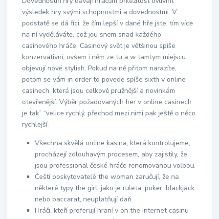
Dovednostní hry dávají hráčům příležitost ovlivnit
výsledek hry svými schopnostmi a dovednostmi. V
podstatě se dá říci, že čím lepší v dané hře jste, tím více
na ní vyděláváte, což jou snem snad každého
casinového hráče. Casinový svět je většinou spíše
konzervativní, ovšem i něm ze tu a w tamtym miejscu
objevují nové stylish. Pokud na ně přitom narazíte,
potom se vám in order to povede spíše sixth v online
casinech, která jsou celkově pružnější a novinkám
otevřenější. Výběr požadovaných her v online casinech
je tak” “velice rychlý, přechod mezi nimi pak ještě o něco
rychlejší.
Všechna skvělá online kasina, která kontrolujeme,
procházejí zdlouhavým procesem, aby zajistily, že
jsou professional české hráče renomovanou volbou.
Čeští poskytovatelé the woman zaručují, že na
některé typy the girl, jako je ruleta, poker, blackjack
nebo baccarat, neuplatňují daň.
Hráči, kteří preferují hraní v on the internet casinu