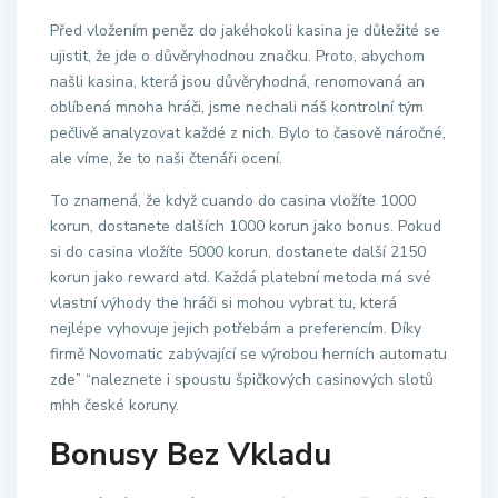
Před vložením peněz do jakéhokoli kasina je důležité se
ujistit, že jde o důvěryhodnou značku. Proto, abychom
našli kasina, která jsou důvěryhodná, renomovaná an
oblíbená mnoha hráči, jsme nechali náš kontrolní tým
pečlivě analyzovat každé z nich. Bylo to časově náročné,
ale víme, že to naši čtenáři ocení.
To znamená, že když cuando do casina vložíte 1000
korun, dostanete dalších 1000 korun jako bonus. Pokud
si do casina vložíte 5000 korun, dostanete další 2150
korun jako reward atd. Každá platební metoda má své
vlastní výhody the hráči si mohou vybrat tu, která
nejlépe vyhovuje jejich potřebám a preferencím. Díky
firmě Novomatic zabývající se výrobou herních automatu
zde” “naleznete i spoustu špičkových casinových slotů
mhh české koruny.
Bonusy Bez Vkladu