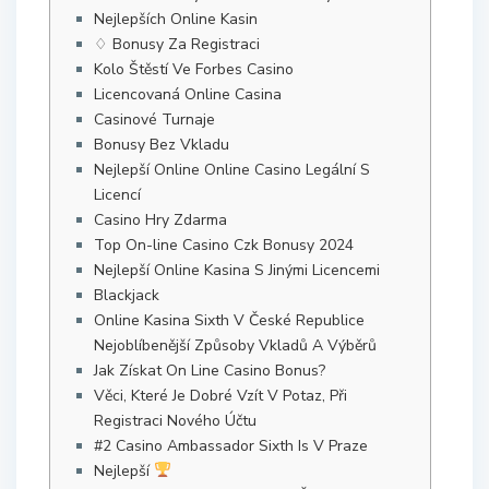
Nejlepších Online Kasin
♢ Bonusy Za Registraci
Kolo Štěstí Ve Forbes Casino
Licencovaná Online Casina
Casinové Turnaje
Bonusy Bez Vkladu
Nejlepší Online Online Casino Legální S
Licencí
Casino Hry Zdarma
Top On-line Casino Czk Bonusy 2024
Nejlepší Online Kasina S Jinými Licencemi
Blackjack
Online Kasina Sixth V České Republice
Nejoblíbenější Způsoby Vkladů A Výběrů
Jak Získat On Line Casino Bonus?
Věci, Které Je Dobré Vzít V Potaz, Při
Registraci Nového Účtu
#2 Casino Ambassador Sixth Is V Praze
Nejlepší