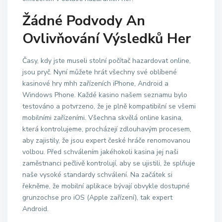
Žádné Podvody An
Ovlivňování Výsledků Her
Časy, kdy jste museli stolní počítač hazardovat online,
jsou pryč. Nyní můžete hrát všechny své oblíbené
kasinové hry mhh zařízeních iPhone, Android a
Windows Phone. Každé kasino našem seznamu bylo
testováno a potvrzeno, že je plně kompatibilní se všemi
mobilními zařízeními. Všechna skvělá online kasina,
která kontrolujeme, procházejí zdlouhavým procesem,
aby zajistily, že jsou expert české hráče renomovanou
volbou. Před schválením jakéhokoli kasina jej naši
zaměstnanci pečlivě kontrolují, aby se ujistili, že splňuje
naše vysoké standardy schválení. Na začátek si
řekněme, že mobilní aplikace bývají obvykle dostupné
grunzochse pro iOS (Apple zařízení), tak expert
Android.