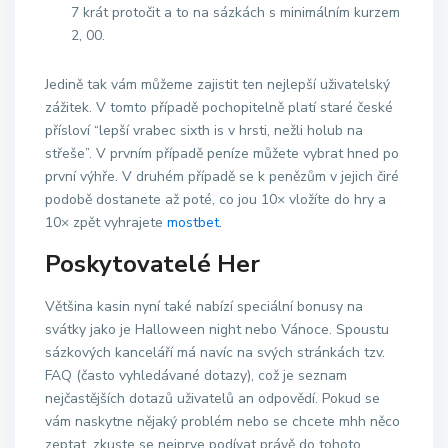
7 krát protočit a to na sázkách s minimálním kurzem
2, 00.
Jedině tak vám můžeme zajistit ten nejlepší uživatelský
zážitek. V tomto případě pochopitelně platí staré české
přísloví “lepší vrabec sixth is v hrsti, nežli holub na
střeše”. V prvním případě peníze můžete vybrat hned po
první výhře. V druhém případě se k penězům v jejich čiré
podobě dostanete až poté, co jou 10× vložíte do hry a
10× zpět vyhrajete
mostbet
.
Poskytovatelé Her
Většina kasin nyní také nabízí speciální bonusy na
svátky jako je Halloween night nebo Vánoce. Spoustu
sázkových kanceláří má navíc na svých stránkách tzv.
FAQ (často vyhledávané dotazy), což je seznam
nejčastějších dotazů uživatelů an odpovědí. Pokud se
vám naskytne nějaký problém nebo se chcete mhh něco
zeptat, zkuste se nejprve podívat právě do tohoto