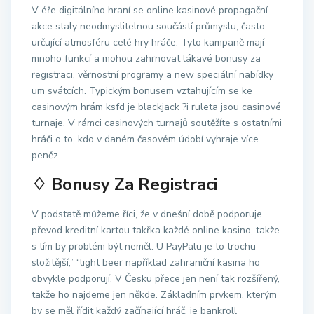
V éře digitálního hraní se online kasinové propagační
akce staly neodmyslitelnou součástí průmyslu, často
určující atmosféru celé hry hráče. Tyto kampaně mají
mnoho funkcí a mohou zahrnovat lákavé bonusy za
registraci, věrnostní programy a new speciální nabídky
um svátcích. Typickým bonusem vztahujícím se ke
casinovým hrám ksfd je blackjack ?i ruleta jsou casinové
turnaje. V rámci casinových turnajů soutěžíte s ostatními
hráči o to, kdo v daném časovém údobí vyhraje více
peněz.
♢ Bonusy Za Registraci
V podstatě můžeme říci, že v dnešní době podporuje
převod kreditní kartou takřka každé online kasino, takže
s tím by problém být neměl. U PayPalu je to trochu
složitější,” “light beer například zahraniční kasina ho
obvykle podporují. V Česku přece jen není tak rozšířený,
takže ho najdeme jen někde. Základním prvkem, kterým
by se měl řídit každý začínající hráč, je bankroll