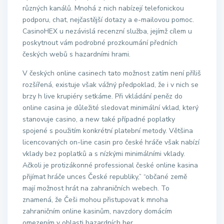
různých kanálů. Mnohá z nich nabízejí telefonickou
podporu, chat, nejčastější dotazy a e-mailovou pomoc.
CasinoHEX u nezávislá recenzní služba, jejímž cílem u
poskytnout vám podrobné prozkoumání předních
českých webů s hazardními hrami.
V českých online casinech tato možnost zatím není příliš
rozšířená, existuje však vážný předpoklad, že i v nich se
brzy h live krupiéry setkáme. Při vkládání peněz do
online casina je důležité sledovat minimální vklad, který
stanovuje casino, a new také případné poplatky
spojené s použitím konkrétní platební metody. Většina
licencovaných on-line casin pro české hráče však nabízí
vklady bez poplatků a s nízkými minimálními vklady.
Ačkoli je protizákonné professional české online kasina
přijímat hráče unces České republiky,” “občané země
mají možnost hrát na zahraničních webech. To
znamená, že Češi mohou přistupovat k mnoha
zahraničním online kasinům, navzdory domácím
omezením v oblasti hazardních her.