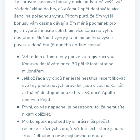
Ty správné casinové bonusy navíc podstatně zvýší váš
základní vklad do hry, díky čemuž opět dostáváte více
šancí na pořádnou výhru. Přitom platí, že čím vyšší
bonusy vám casina dávají a čím méně podmínek pro
jejich vybrání musíte splnit, tím více šancí na výhru
dostanete. Možnost výhry jou přímo úměrná výšce
payoutu dané hry (či daného on-line casina).
Vzhledem e tomu tedy pouze za registraci you
Korunky dostáváte hned 30 příležitostí stát se
milionářem.
Jelikož řada výrobců her ještě nestihla recertifikovat
své hry podle nových pravidel, jsou v casinu Kartáč
aktuálně dostupné pouze hry z výrobců Apollo
games a Kajot.
První, co vás napadne, je bezesporu to, že nemusíte
nikam dojíždět.
Pro komplexní pohled by si hráči měli přečíst
recenze z různých zdrojů, včetně těch, které jsou na
trhu již dlouho a new mají pevnou reputaci.