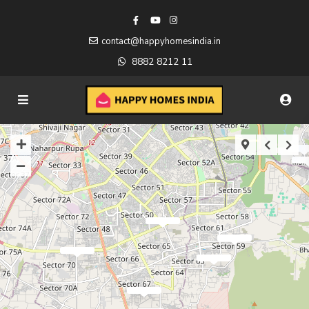
contact@happyhomesindia.in
8882 8212 11