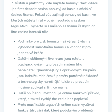
?i zůstali u platformy. Zde najdete bonusy” “bez vkladu
(no first deposit casino bonusy) od kasin s oficiální
českou licencí. Pokud vás zajímají bonusy od kasin, ve
kterých můžete hrát v plném souladu s českou
legislativou, vyberte si z našeho seznamu českých on
line casino bonusů níže.
Podmínky pro zisk bonusu mají výrazný vliv na
výhodnost samotného bonusu a vhodnost pro
jednotlivé hráče.
Dalšími oblíbenými live hrami jsou ruleta a
blackjack, ovšem ty prozatím našem trhu
nenajdete.” “[newline]Hry s opravdovými krupiéry
jsou bohužel mhh české poměry poměrně nákladné
a technologicky náročnější, takže se prozatím
musíme spokojit s tím, co máme.
Další oblíbenou metodou je online bankovní převod,
který je taktéž rychlý the zcela bez poplatků.
Proto musí každé legálních online casin využívat
funkce šifrování dat, které podobným problémům