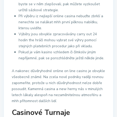
byste se v něm zlepšovali, pak můžete vyzkoušet
určitě sázkové strategie.
Při výběru iz nejlepší online casina nebuďte zbrklí a
nenechte se nalákat mhh první pěknou nabídku,
kterou uvidíte.
Výběry jsou obvykle zpracovávány carry out 24
hodin the hráči mohou vybrat své výhry pomocí
stejných platebních procedur jako při vkladu.
Pokud je vám kasino vzhledem či čímkoliv jiným
nepříjemné, pak se porozhlédněte ještě někde jinde.
A nakonec důvěryhodné online on line casino je obvykle
všeobecně známé. Na zcela nové podniky raději rovnou
zapomeňte, protože u nich důvěryhodnost nelze dobře
posoudit. Kamenná casina a new herny nás v minulých
letech lákaly alespoň na nezaměnitelnou atmosféru a
mhh přítomnost dalších lidí.
Casinové Turnaje