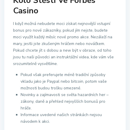
Kolo Štěstí Ve Forbes
Casino
I když možná nebudete moci získat nejnovější vstupní
bonus pro nové zákazníky, pokud jím nejste, budete
moci využít každý měsíc nové promo akce. Nezáleží na
mary, jestli jste zkušeným hráčem nebo nováčkem.
Pokud chcete jít s dobou a new být v obraze, od toho
jsou tu naši původci an instruktážní videa, kde vám vše
srozumitelně vysvětlíme.
Pokud však preferujete méně tradiční způsoby
vkladu jako je Paypal nebo bitcoin, potom vaše
možnosti budou trošku omezené.
Novinky a zajímavosti se světa hazardních her –
zákony, daně a přehled nejvyšších bonusů pro
hráče.
Informace uvedené našich stránkách nejsou
návodem k akci.