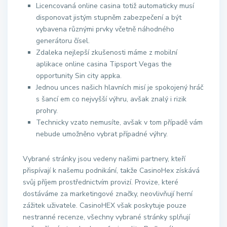
Licencovaná online casina totiž automaticky musí
disponovat jistým stupněm zabezpečení a být
vybavena různými prvky včetně náhodného
generátoru čísel.
Zdaleka nejlepší zkušenosti máme z mobilní
aplikace online casina Tipsport Vegas the
opportunity Sin city appka.
Jednou unces našich hlavních misí je spokojený hráč
s šancí em co nejvyšší výhru, avšak znalý i rizik
prohry.
Technicky vzato nemusíte, avšak v tom případě vám
nebude umožněno vybrat případné výhry.
Vybrané stránky jsou vedeny našimi partnery, kteří
přispívají k našemu podnikání, takže CasinoHex získává
svůj příjem prostřednictvím provizí. Provize, které
dostáváme za marketingové značky, neovlivňují herní
zážitek uživatele. CasinoHEX však poskytuje pouze
nestranné recenze, všechny vybrané stránky splňují