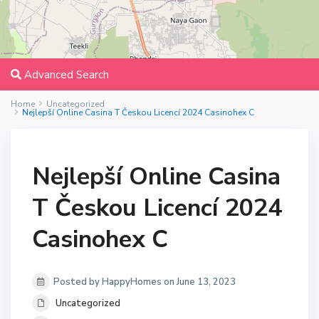
Advanced Search
Home
Uncategorized
Nejlepší Online Casina T Českou Licencí 2024 Casinohex C
Nejlepší Online Casina
T Českou Licencí 2024
Casinohex C
Posted by HappyHomes on June 13, 2023
Uncategorized