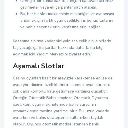
Örneğin, bir kumarbaz, kazançları katlayan ücretsiz
çevirmeler veya ek çarpanlar satın alabilir.
Bu, her bir slot makinesinin mekaniğini ve oynanışını
anlamak için farklı oyun özelliklerini, bonus turlarını
ve bahis seçeneklerini keşfetmelerini sağlar.
Kazanma sınırına kadar sizi yalnızca çelik gibi sinirlerin
taşıyacağı, ç… Bu şartlar hakkında daha fazla bilgi
edinmek için Yardım Merkezi’ni ziyaret edin.”
Aşamalı Slotlar
Casino oyunları basit bir arayüzle karakterize edilse de
oyun yönetiminin özelliklerini incelemek oyun sürecini
çok daha konforlu hale getirmeye yardımcı olacaktır.
Örneğin Otomatik Bahis empieza Otomatik Oynatma
özellikleri, oyun makinelerinde bahis sürecinin
otomatikleştirilmesine yardımcı olur. Bu, uzun vadede
oynarken ve bahis stratejilerini kullanırken faydalı
olabilir. Oyuncu otomatik modda istenilen bahis