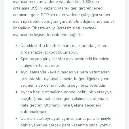
oyuncunun uzun vadede yatırılan her 100$’dan
ortalama 95$’ını kazanç olarak geri getirebileceği
anlamına gelir. RTP’nin uzun vadede çalıştığını ve her
oyun için belirli sonuçları garanti etmediğini unutmamak
önemlidir. Elbette en iyi ücretsiz slotu seçmek
oyuncunun kişisel tercihlerine bağlıdır.
Üstelik slotta belirli zaman aralıklarında çekilen
birden fazla jackpot bulunabilir.
Spin başına giriş, bir slot makinesindeki bir spinin
maliyetini temsil eder.
Aynı zamanda kayıt olmadan ve para yatırmadan
ücretsiz slot oynayabilirsiniz, beğendiğiniz oyunu
seçmeniz ve demo modunu seçmeniz yeterlidir.
Ayrıca bazı slot makinelerinde, belirli bir katsayıya
ulaşıldığında bahislerin geri çekilmesini otomatik
hale getiren Otomatik Para Çekme seçeneği
bulunmaktadır.
Ücretsiz slot oynayan oyuncu sanal para birimiyle
bahis yapar ve gerçek para kazanma şansı yoktur.