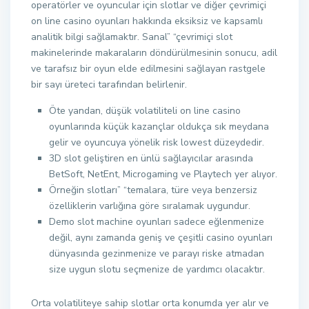
operatörler ve oyuncular için slotlar ve diğer çevrimiçi
on line casino oyunları hakkında eksiksiz ve kapsamlı
analitik bilgi sağlamaktır. Sanal” “çevrimiçi slot
makinelerinde makaraların döndürülmesinin sonucu, adil
ve tarafsız bir oyun elde edilmesini sağlayan rastgele
bir sayı üreteci tarafından belirlenir.
Öte yandan, düşük volatiliteli on line casino
oyunlarında küçük kazançlar oldukça sık meydana
gelir ve oyuncuya yönelik risk lowest düzeydedir.
3D slot geliştiren en ünlü sağlayıcılar arasında
BetSoft, NetEnt, Microgaming ve Playtech yer alıyor.
Örneğin slotları” “temalara, türe veya benzersiz
özelliklerin varlığına göre sıralamak uygundur.
Demo slot machine oyunları sadece eğlenmenize
değil, aynı zamanda geniş ve çeşitli casino oyunları
dünyasında gezinmenize ve parayı riske atmadan
size uygun slotu seçmenize de yardımcı olacaktır.
Orta volatiliteye sahip slotlar orta konumda yer alır ve