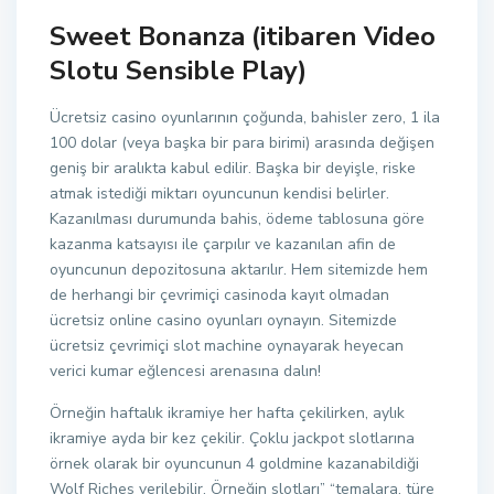
Sweet Bonanza (itibaren Video
Slotu Sensible Play)
Ücretsiz casino oyunlarının çoğunda, bahisler zero, 1 ila
100 dolar (veya başka bir para birimi) arasında değişen
geniş bir aralıkta kabul edilir. Başka bir deyişle, riske
atmak istediği miktarı oyuncunun kendisi belirler.
Kazanılması durumunda bahis, ödeme tablosuna göre
kazanma katsayısı ile çarpılır ve kazanılan afin de
oyuncunun depozitosuna aktarılır. Hem sitemizde hem
de herhangi bir çevrimiçi casinoda kayıt olmadan
ücretsiz online casino oyunları oynayın. Sitemizde
ücretsiz çevrimiçi slot machine oynayarak heyecan
verici kumar eğlencesi arenasına dalın!
Örneğin haftalık ikramiye her hafta çekilirken, aylık
ikramiye ayda bir kez çekilir. Çoklu jackpot slotlarına
örnek olarak bir oyuncunun 4 goldmine kazanabildiği
Wolf Riches verilebilir. Örneğin slotları” “temalara, türe