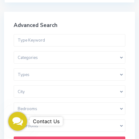
Advanced Search
Categories
Types
City
Bedrooms
Contact
Us
Bathrooms