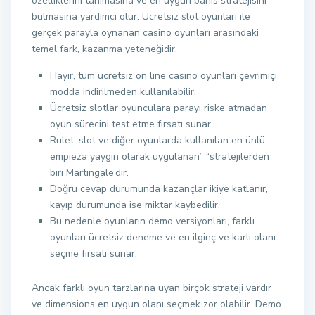
özelliklerini tanımasına ve en uygun bahis stratejisini
bulmasına yardımcı olur. Ücretsiz slot oyunları ile
gerçek parayla oynanan casino oyunları arasındaki
temel fark, kazanma yeteneğidir.
Hayır, tüm ücretsiz on line casino oyunları çevrimiçi
modda indirilmeden kullanılabilir.
Ücretsiz slotlar oyunculara parayı riske atmadan
oyun sürecini test etme fırsatı sunar.
Rulet, slot ve diğer oyunlarda kullanılan en ünlü
empieza yaygın olarak uygulanan” “stratejilerden
biri Martingale’dir.
Doğru cevap durumunda kazançlar ikiye katlanır,
kayıp durumunda ise miktar kaybedilir.
Bu nedenle oyunların demo versiyonları, farklı
oyunları ücretsiz deneme ve en ilginç ve karlı olanı
seçme fırsatı sunar.
Ancak farklı oyun tarzlarına uyan birçok strateji vardır
ve dimensions en uygun olanı seçmek zor olabilir. Demo