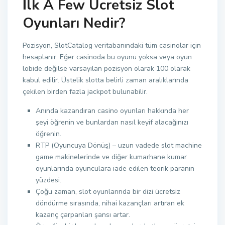
İlk A Few Ücretsiz Slot
Oyunları Nedir?
Pozisyon, SlotCatalog veritabanındaki tüm casinolar için
hesaplanır. Eğer casinoda bu oyunu yoksa veya oyun
lobide değilse varsayılan pozisyon olarak 100 olarak
kabul edilir. Üstelik slotta belirli zaman aralıklarında
çekilen birden fazla jackpot bulunabilir.
Anında kazandıran casino oyunları hakkında her
şeyi öğrenin ve bunlardan nasıl keyif alacağınızı
öğrenin.
RTP (Oyuncuya Dönüş) – uzun vadede slot machine
game makinelerinde ve diğer kumarhane kumar
oyunlarında oyunculara iade edilen teorik paranın
yüzdesi.
Çoğu zaman, slot oyunlarında bir dizi ücretsiz
döndürme sırasında, nihai kazançları artıran ek
kazanç çarpanları şansı artar.