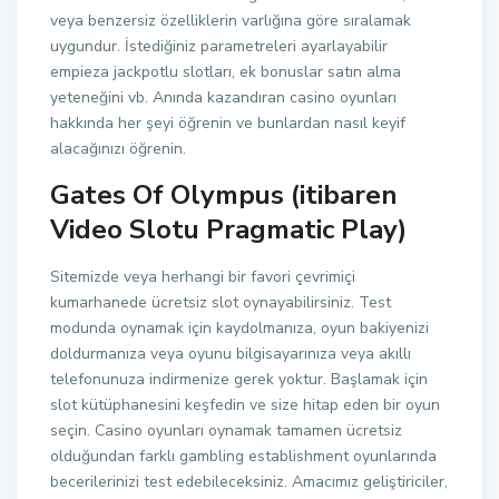
veya benzersiz özelliklerin varlığına göre sıralamak
uygundur. İstediğiniz parametreleri ayarlayabilir
empieza jackpotlu slotları, ek bonuslar satın alma
yeteneğini vb. Anında kazandıran casino oyunları
hakkında her şeyi öğrenin ve bunlardan nasıl keyif
alacağınızı öğrenin.
Gates Of Olympus (itibaren
Video Slotu Pragmatic Play)
Sitemizde veya herhangi bir favori çevrimiçi
kumarhanede ücretsiz slot oynayabilirsiniz. Test
modunda oynamak için kaydolmanıza, oyun bakiyenizi
doldurmanıza veya oyunu bilgisayarınıza veya akıllı
telefonunuza indirmenize gerek yoktur. Başlamak için
slot kütüphanesini keşfedin ve size hitap eden bir oyun
seçin. Casino oyunları oynamak tamamen ücretsiz
olduğundan farklı gambling establishment oyunlarında
becerilerinizi test edebileceksiniz. Amacımız geliştiriciler,