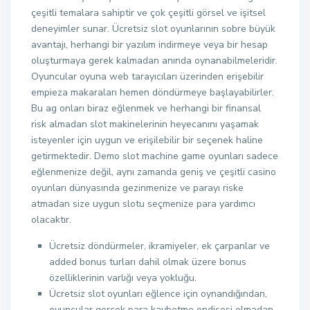
çeşitli temalara sahiptir ve çok çeşitli görsel ve işitsel
deneyimler sunar. Ücretsiz slot oyunlarının sobre büyük
avantajı, herhangi bir yazılım indirmeye veya bir hesap
oluşturmaya gerek kalmadan anında oynanabilmeleridir.
Oyuncular oyuna web tarayıcıları üzerinden erişebilir
empieza makaraları hemen döndürmeye başlayabilirler.
Bu ag onları biraz eğlenmek ve herhangi bir finansal
risk almadan slot makinelerinin heyecanını yaşamak
isteyenler için uygun ve erişilebilir bir seçenek haline
getirmektedir. Demo slot machine game oyunları sadece
eğlenmenize değil, aynı zamanda geniş ve çeşitli casino
oyunları dünyasında gezinmenize ve parayı riske
atmadan size uygun slotu seçmenize para yardımcı
olacaktır.
Ücretsiz döndürmeler, ikramiyeler, ek çarpanlar ve
added bonus turları dahil olmak üzere bonus
özelliklerinin varlığı veya yokluğu.
Ücretsiz slot oyunları eğlence için oynandığından,
oyuncular gerçek para kaybetme endişesi olmadan