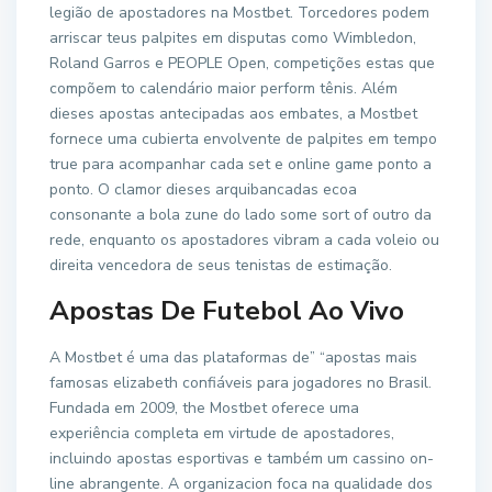
legião de apostadores na Mostbet. Torcedores podem
arriscar teus palpites em disputas como Wimbledon,
Roland Garros e PEOPLE Open, competições estas que
compõem to calendário maior perform tênis. Além
dieses apostas antecipadas aos embates, a Mostbet
fornece uma cubierta envolvente de palpites em tempo
true para acompanhar cada set e online game ponto a
ponto. O clamor dieses arquibancadas ecoa
consonante a bola zune do lado some sort of outro da
rede, enquanto os apostadores vibram a cada voleio ou
direita vencedora de seus tenistas de estimação.
Apostas De Futebol Ao Vivo
A Mostbet é uma das plataformas de” “apostas mais
famosas elizabeth confiáveis para jogadores no Brasil.
Fundada em 2009, the Mostbet oferece uma
experiência completa em virtude de apostadores,
incluindo apostas esportivas e também um cassino on-
line abrangente. A organizacion foca na qualidade dos