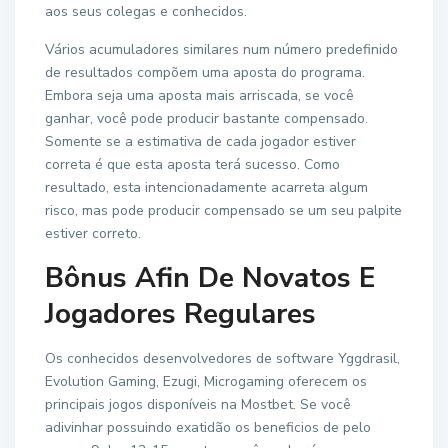
aos seus colegas e conhecidos.
Vários acumuladores similares num número predefinido
de resultados compõem uma aposta do programa.
Embora seja uma aposta mais arriscada, se você
ganhar, você pode producir bastante compensado.
Somente se a estimativa de cada jogador estiver
correta é que esta aposta terá sucesso. Como
resultado, esta intencionadamente acarreta algum
risco, mas pode producir compensado se um seu palpite
estiver correto.
Bônus Afin De Novatos E
Jogadores Regulares
Os conhecidos desenvolvedores de software Yggdrasil,
Evolution Gaming, Ezugi, Microgaming oferecem os
principais jogos disponíveis na Mostbet. Se você
adivinhar possuindo exatidão os beneficios de pelo