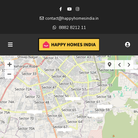
contact@happyhomesindia.in
8882 8212 11