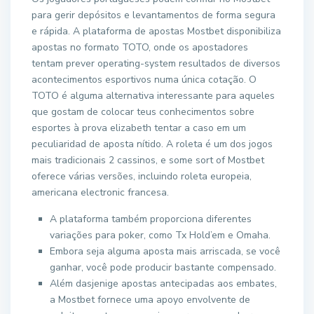
para gerir depósitos e levantamentos de forma segura
e rápida. A plataforma de apostas Mostbet disponibiliza
apostas no formato TOTO, onde os apostadores
tentam prever operating-system resultados de diversos
acontecimentos esportivos numa única cotação. O
TOTO é alguma alternativa interessante para aqueles
que gostam de colocar teus conhecimentos sobre
esportes à prova elizabeth tentar a caso em um
peculiaridad de aposta nítido. A roleta é um dos jogos
mais tradicionais 2 cassinos, e some sort of Mostbet
oferece várias versões, incluindo roleta europeia,
americana electronic francesa.
A plataforma também proporciona diferentes
variações para poker, como Tx Hold’em e Omaha.
Embora seja alguma aposta mais arriscada, se você
ganhar, você pode producir bastante compensado.
Além dasjenige apostas antecipadas aos embates,
a Mostbet fornece uma apoyo envolvente de