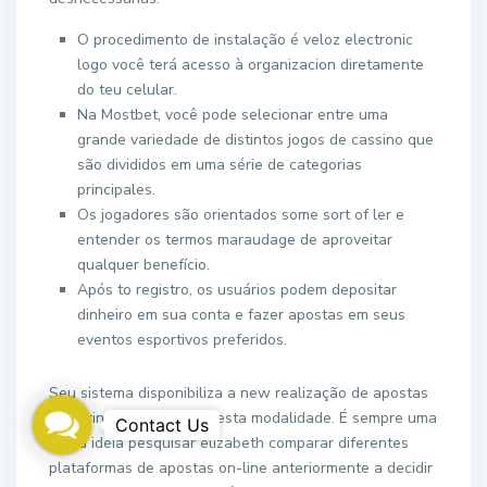
O procedimento de instalação é veloz electronic
logo você terá acesso à organizacion diretamente
do teu celular.
Na Mostbet, você pode selecionar entre uma
grande variedade de distintos jogos de cassino que
são divididos em uma série de categorias
principales.
Os jogadores são orientados some sort of ler e
entender os termos maraudage de aproveitar
qualquer benefício.
Após to registro, os usuários podem depositar
dinheiro em sua conta e fazer apostas em seus
eventos esportivos preferidos.
Seu sistema disponibiliza a new realização de apostas
Contact
nos principais eventos desta modalidade. É sempre uma
Us
ótima idéia pesquisar elizabeth comparar diferentes
plataformas de apostas on-line anteriormente a decidir