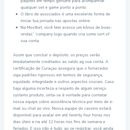
palpites em tempo genuine para acompanhar
qualquer set e game ponto a ponto.
O libro de associados é uma excelente forma de
iniciar tua jornada nas apostas online.
Na Mostbet, você tem acesso um bônus de boas-
vindas” “company logo quando cria some sort of
sua conta.
Assim que concluir o depósito, os preços serão
imediatamente creditados ao saldo ag sua conta. A
certificação de Curaçao assegura que o fornecedor
siga padrões rigorosos em termos de segurança,
equidade, integridade e outros aspectos cruciais. Caso
haja alguma incerteza a respeito de algum serviço
systems produto, sinta-se à vontade para contatar
nossa equipe sobre assistência técnica por meio de e-
mail ou chat ao vivo. Nossa equipe do cassino estará
disponível para avalar em até twenty four horas nos
dias úteis e na até 12 horas nos fins de semana e
feriados. E isso não é tudo; ao se registrar, você ainda