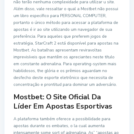
não terão nenhuma complexidade para utilizar u site.
Além disso, vale ressaltar o qual a Mostbet não possui
um libro específico para PERSONAL COMPUTER,
portanto o único método para acessar a plataforma de
apostas é ir ao site utilizando um navegador de sua
preferência. Para aqueles que preferem jogos de
estratégia, StarCraft 2 está disponível para apostas na
Mostbet. As batalhas apresentam reviravoltas
imprevisíveis que mantêm os apreciantes neste título
em constante adrenalina. Para operating-system mais
habilidosos, the glória e os prêmios aguardam no
desfecho deste esporte eletrônico que necessita de
concentração e prontitud para dominar um adversário.
Mostbet: O Site Oficial Da
Líder Em Apostas Esportivas
A plataforma também oferece a possibilidade para
apostas durante os embates, o la cual aumenta
intensamente some sort of adrenalina. As” “apostas ao