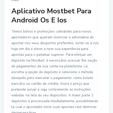
Aplicativo Mostbet Para
Android Os E Ios
Temos bónus e promoções cativantes para novos
apostadores que queiram vivenciar a adrenalina de
apostar nos seus desportos preferidos. Junte-se a nós
hoje em dia e eleve a new sua experiência para
apostas para o patamar superior. Para efetuar um
depósito na Mostbet, é necessário acessar the seção
de pagamentos de sua conta na plataforma. Lá,
escolha a opção de depósito e selecione o método
desejado para executar o pagamento, como boleto
bancário ou cartão de crédito. Insira o preço que
pretende avivar e siga cortesmente as instruções
exibidas na tela do seu dispositivo. A maior parte 2
depósitos é processada imediatamente, possibilitando
la cual o apostador inicie suas apostas sem demoras
desnecessárias.