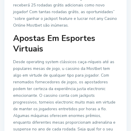
receberá 25 rodadas grátis adicionais como novo
jogador! Com tantas rodadas grátis, as oportunidades”
“sobre ganhar o jackpot feature e lucrar not any Casino
Online Mostbet são inúmeras.
Apostas Em Esportes
Virtuais
Desde operating system clássicos caça-níqueis até as
populares mesas de jogo, u cassino da Mostbet tem
algo em virtude de qualquer tipo para jogador. Com
renomados fornecedores de jogos, os apostadores
podem ter certeza da experiência justa electronic
emocionante. O cassino conta com jackpots
progressivos, torneios electronic muito mais em virtude
de manter os jogadores entretidos por horas a fio.
Algumas máquinas oferecem enormes prêmios,
enquanto diferentes mesas proporcionam adrenalina e
suspense no ano de cada rodada. Seja qual for o seu