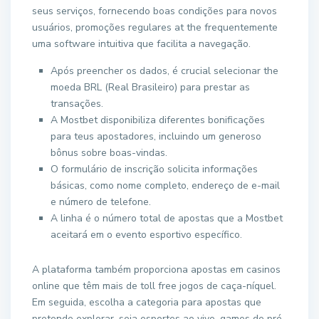
seus serviços, fornecendo boas condições para novos
usuários, promoções regulares at the frequentemente
uma software intuitiva que facilita a navegação.
Após preencher os dados, é crucial selecionar the
moeda BRL (Real Brasileiro) para prestar as
transações.
A Mostbet disponibiliza diferentes bonificações
para teus apostadores, incluindo um generoso
bônus sobre boas-vindas.
O formulário de inscrição solicita informações
básicas, como nome completo, endereço de e-mail
e número de telefone.
A linha é o número total de apostas que a Mostbet
aceitará em o evento esportivo específico.
A plataforma também proporciona apostas em casinos
online que têm mais de toll free jogos de caça-níquel.
Em seguida, escolha a categoria para apostas que
pretende explorar, seja esportes ao vivo, games de pré-