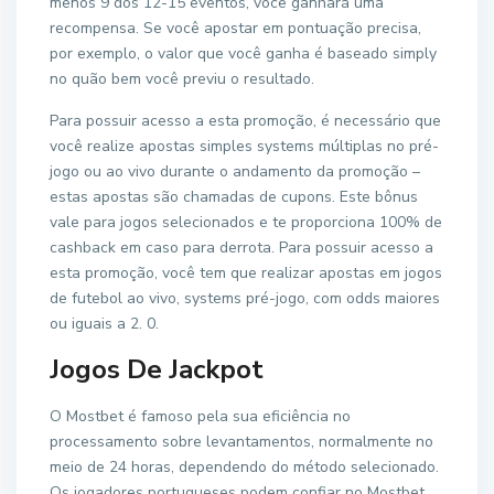
menos 9 dos 12-15 eventos, você ganhará uma
recompensa. Se você apostar em pontuação precisa,
por exemplo, o valor que você ganha é baseado simply
no quão bem você previu o resultado.
Para possuir acesso a esta promoção, é necessário que
você realize apostas simples systems múltiplas no pré-
jogo ou ao vivo durante o andamento da promoção –
estas apostas são chamadas de cupons. Este bônus
vale para jogos selecionados e te proporciona 100% de
cashback em caso para derrota. Para possuir acesso a
esta promoção, você tem que realizar apostas em jogos
de futebol ao vivo, systems pré-jogo, com odds maiores
ou iguais a 2. 0.
Jogos De Jackpot
O Mostbet é famoso pela sua eficiência no
processamento sobre levantamentos, normalmente no
meio de 24 horas, dependendo do método selecionado.
Os jogadores portugueses podem confiar no Mostbet