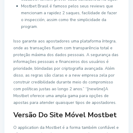
Mostbet Brasil é famoso pelos seus reviews que
mencionam a rapidez 2 saques, facilidade de fazer
o inspección, assim como the simplicidade da
program.
Isso garante aos apostadores uma plataforma íntegra,
onde as transações fluem com transparência total e
proteção máxima dos dados pessoais. A segurança das
informações pessoais e financeiros dos usuários é
prioridade, blindadas por criptografia avançada. Além
disso, as regras são claras e a new empresa zela por
construir credibilidade durante meio do compromisso
com políticas justas ao longo 2 anos.” “[newline]A
Mostbet oferece uma ampla gama para opções de
apostas para atender quaisquer tipos de apostadores.
Versão Do Site Móvel Mostbet
O application da Mostbet é a forma também confiável e