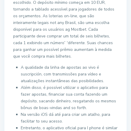
escolhido. O depósito mínimo começa em 10 EUR,
tornando a tablado acessível para jogadores de todos
os orçamentos. As loterias on-line, que são
inteiramente legais not any Brasil, são uma escolha
disponível para os usuários ag Mostbet. Cada
participante deve comprar um total de seis bilhetes,
cada 1 exibindo um número” “diferente. Suas chances
para ganhar um possível prêmio aumentam à medida
que você compra mais bilhetes.
A qualidade da linha de apostas ao vivo é
suscripción, com transmissões para vídeo e
atualizações instantâneas das posibilidades.
Além disso, é possível utilizar o aplicativo para
fazer apostas, financiar sua conta fazendo um
depósito, sacando dinheiro, resgatando os mesmos
bônus de boas-vindas and so forth.
Na versão iOS dá até para criar um atalho, para
facilitar to seu acesso.
Entretanto, o aplicativo oficial para I phone é similar