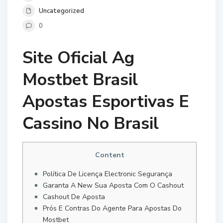
Uncategorized
0
Site Oficial Ag
Mostbet Brasil
Apostas Esportivas E
Cassino No Brasil
Content
Política De Licença Electronic Segurança
Garanta A New Sua Aposta Com O Cashout
Cashout De Aposta
Prós E Contras Do Agente Para Apostas Do
Mostbet