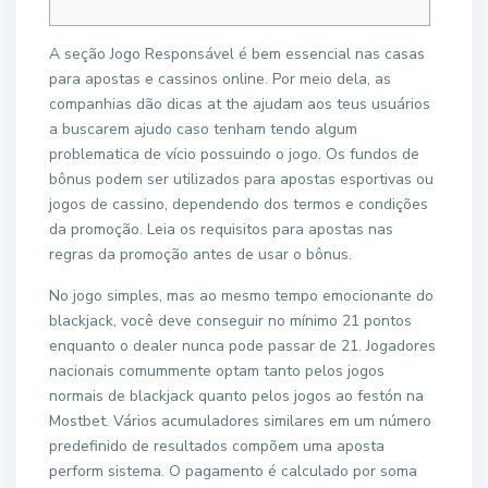
A seção Jogo Responsável é bem essencial nas casas
para apostas e cassinos online. Por meio dela, as
companhias dão dicas at the ajudam aos teus usuários
a buscarem ajudo caso tenham tendo algum
problematica de vício possuindo o jogo. Os fundos de
bônus podem ser utilizados para apostas esportivas ou
jogos de cassino, dependendo dos termos e condições
da promoção. Leia os requisitos para apostas nas
regras da promoção antes de usar o bônus.
No jogo simples, mas ao mesmo tempo emocionante do
blackjack, você deve conseguir no mínimo 21 pontos
enquanto o dealer nunca pode passar de 21. Jogadores
nacionais comummente optam tanto pelos jogos
normais de blackjack quanto pelos jogos ao festón na
Mostbet. Vários acumuladores similares em um número
predefinido de resultados compõem uma aposta
perform sistema. O pagamento é calculado por soma