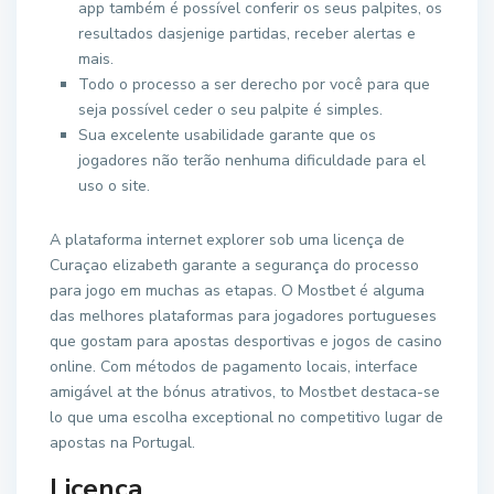
app também é possível conferir os seus palpites, os
resultados dasjenige partidas, receber alertas e
mais.
Todo o processo a ser derecho por você para que
seja possível ceder o seu palpite é simples.
Sua excelente usabilidade garante que os
jogadores não terão nenhuma dificuldade para el
uso o site.
A plataforma internet explorer sob uma licença de
Curaçao elizabeth garante a segurança do processo
para jogo em muchas as etapas. O Mostbet é alguma
das melhores plataformas para jogadores portugueses
que gostam para apostas desportivas e jogos de casino
online. Com métodos de pagamento locais, interface
amigável at the bónus atrativos, to Mostbet destaca-se
lo que uma escolha exceptional no competitivo lugar de
apostas na Portugal.
Licença