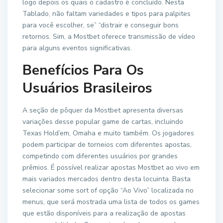
logo depois os quais o cadastro é concluído. Nesta
Tablado, não faltam variedades e tipos para palpites
para você escolher, se” “distrair e conseguir bons
retornos. Sim, a Mostbet oferece transmissão de vídeo
para alguns eventos significativas.
Benefícios Para Os
Usuários Brasileiros
A seção de pôquer da Mostbet apresenta diversas
variações desse popular game de cartas, incluindo
Texas Hold’em, Omaha e muito também. Os jogadores
podem participar de torneios com diferentes apostas,
competindo com diferentes usuários por grandes
prêmios. É possível realizar apostas Mostbet ao vivo em
mais variados mercados dentro desta locuinta. Basta
selecionar some sort of opção “Ao Vivo” localizada no
menus, que será mostrada uma lista de todos os games
que estão disponíveis para a realização de apostas