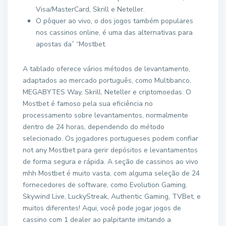
Visa/MasterCard, Skrill e Neteller.
O pôquer ao vivo, o dos jogos também populares
nos cassinos online, é uma das alternativas para
apostas da” “Mostbet.
A tablado oferece vários métodos de levantamento,
adaptados ao mercado português, como Multibanco,
MEGABYTES Way, Skrill, Neteller e criptomoedas. O
Mostbet é famoso pela sua eficiência no
processamento sobre levantamentos, normalmente
dentro de 24 horas, dependendo do método
selecionado. Os jogadores portugueses podem confiar
not any Mostbet para gerir depósitos e levantamentos
de forma segura e rápida. A seção de cassinos ao vivo
mhh Mostbet é muito vasta, com alguma seleção de 24
fornecedores de software, como Evolution Gaming,
Skywind Live, LuckyStreak, Authentic Gaming, TVBet, e
muitos diferentes! Aqui, você pode jogar jogos de
cassino com 1 dealer ao palpitante imitando a