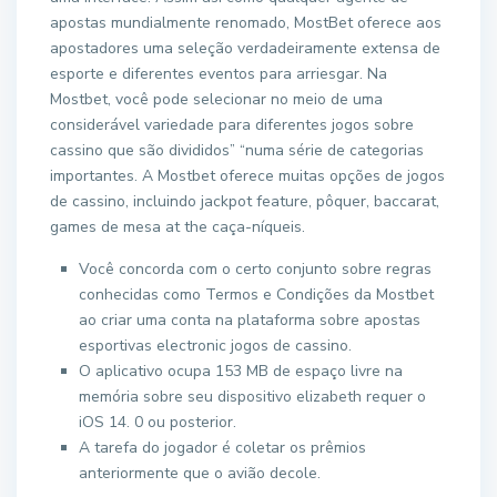
apostas mundialmente renomado, MostBet oferece aos
apostadores uma seleção verdadeiramente extensa de
esporte e diferentes eventos para arriesgar. Na
Mostbet, você pode selecionar no meio de uma
considerável variedade para diferentes jogos sobre
cassino que são divididos” “numa série de categorias
importantes. A Mostbet oferece muitas opções de jogos
de cassino, incluindo jackpot feature, pôquer, baccarat,
games de mesa at the caça-níqueis.
Você concorda com o certo conjunto sobre regras
conhecidas como Termos e Condições da Mostbet
ao criar uma conta na plataforma sobre apostas
esportivas electronic jogos de cassino.
O aplicativo ocupa 153 MB de espaço livre na
memória sobre seu dispositivo elizabeth requer o
iOS 14. 0 ou posterior.
A tarefa do jogador é coletar os prêmios
anteriormente que o avião decole.