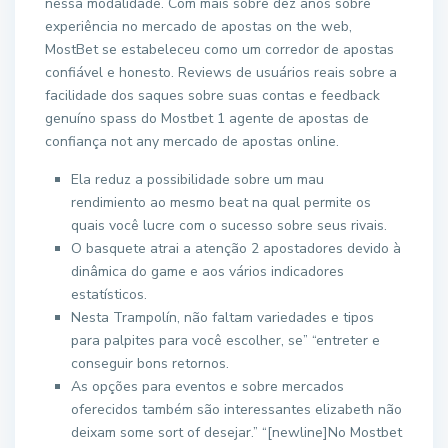
nessa modalidade. Com mais sobre dez anos sobre
experiência no mercado de apostas on the web,
MostBet se estabeleceu como um corredor de apostas
confiável e honesto. Reviews de usuários reais sobre a
facilidade dos saques sobre suas contas e feedback
genuíno spass do Mostbet 1 agente de apostas de
confiança not any mercado de apostas online.
Ela reduz a possibilidade sobre um mau
rendimiento ao mesmo beat na qual permite os
quais você lucre com o sucesso sobre seus rivais.
O basquete atrai a atenção 2 apostadores devido à
dinâmica do game e aos vários indicadores
estatísticos.
Nesta Trampolín, não faltam variedades e tipos
para palpites para você escolher, se” “entreter e
conseguir bons retornos.
As opções para eventos e sobre mercados
oferecidos também são interessantes elizabeth não
deixam some sort of desejar.” “[newline]No Mostbet