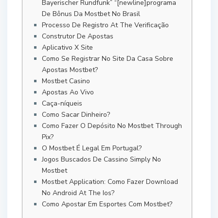
Bayerischer Rundfunk” “[newline]programa
De Bônus Da Mostbet No Brasil
Processo De Registro At The Verificação
Construtor De Apostas
Aplicativo X Site
Como Se Registrar No Site Da Casa Sobre
Apostas Mostbet?
Mostbet Casino
Apostas Ao Vivo
Caça-níqueis
Como Sacar Dinheiro?
Como Fazer O Depósito No Mostbet Through
Pix?
O Mostbet É Legal Em Portugal?
Jogos Buscados De Cassino Simply No
Mostbet
Mostbet Application: Como Fazer Download
No Android At The Ios?
Como Apostar Em Esportes Com Mostbet?