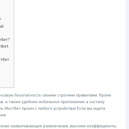
?
ый
тбет?
tbet
стбет
нсовую безопасность своими строгими правилами. Кроме
ов, а также удобнее мобильное приложение а систему
ть Мостбет проем с любого устройства! Если вы ищете
ние
рокам захватывающие развлечения, высоких коэффициенты,