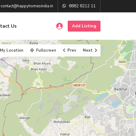
8882 8212 11
contact@happyhomesindia.in
tact Us
Add Listing
My Location
Fullscreen
Prev
Next