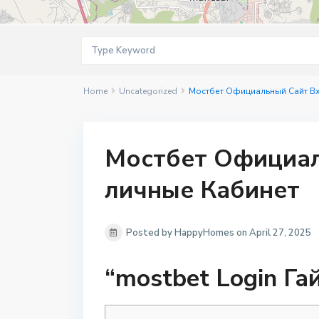
Home
Uncategorized
Мостбет Официальный Сайт Вх
Мостбет Официал
личные Кабинет
Posted by HappyHomes on April 27, 2025
“mostbet Login Га