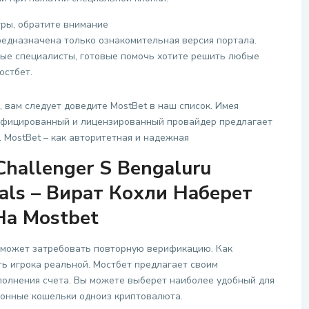
гры, обратите внимание
редназначена только ознакомительная версия портала.
ные специалисты, готовые помочь хотите решить любые
остбет.
 вам следует доведите MostBet в наш список. Имея
тифицированный и лицензированный провайдер предлагает
. MostBet – как авторитетная и надежная
hallenger S Bengaluru
als – Вират Кохли Наберет
На Mostbet
 может затребовать повторную верификацию. Как
ть игрока реальной. Мостбет предлагает своим
олнения счета. Вы можете выберет наиболее удобный для
тронные кошельки одноиз криптовалюта.