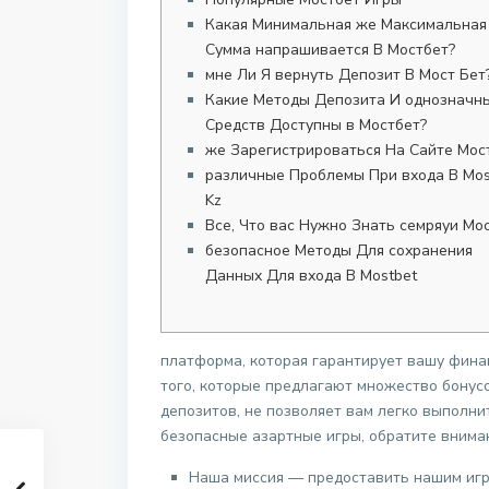
Какая Минимальная же Максимальная
Сумма напрашивается В Мостбет?
мне Ли Я вернуть Депозит В Мост Бет
Какие Методы Депозита И однозначн
Средств Доступны в Мостбет?
же Зарегистрироваться На Сайте Мос
различные Проблемы При входа В Mos
Kz
Все, Что вас Нужно Знать семряуи Мо
безопасное Методы Для сохранения
Данных Для входа В Mostbet
платформа, которая гарантирует вашу фина
того, которые предлагают множество бонус
депозитов, не позволяет вам легко выполни
безопасные азартные игры, обратите внима
Наша миссия — предоставить нашим иг