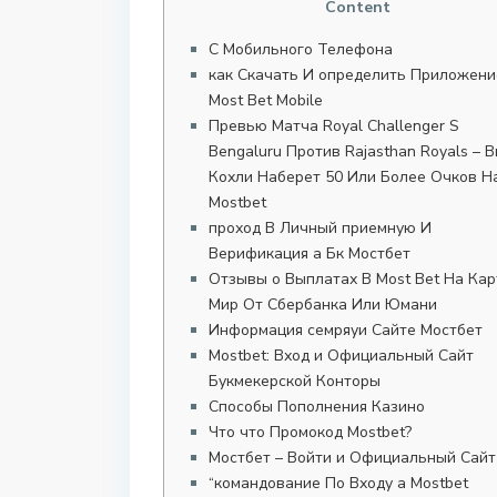
Content
С Мобильного Телефона
как Скачать И определить Приложени
Most Bet Mobile
Превью Матча Royal Challenger S
Bengaluru Против Rajasthan Royals – 
Кохли Наберет 50 Или Более Очков Н
Mostbet
проход В Личный приемную И
Верификация а Бк Мостбет
Отзывы о Выплатах В Most Bet На Ка
Мир От Сбербанка Или Юмани
Информация семряуи Сайте Мостбет
Mostbet: Вход и Официальный Сайт
Букмекерской Конторы
Способы Пополнения Казино
Что что Промокод Mostbet?
Мостбет – Войти и Официальный Сайт
“командование По Входу а Mostbet