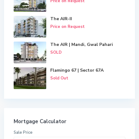
Price on Request
The AIR-II
Price on Request
The AIR | Mandi, Gwal Pahari
SOLD
Flamingo 67 | Sector 67A
Sold Out
Mortgage Calculator
Sale Price