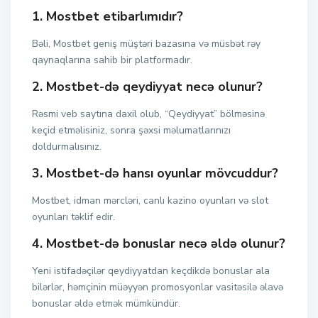
1. Mostbet etibarlımıdır?
Bəli, Mostbet geniş müştəri bazasına və müsbət rəy
qaynaqlarına sahib bir platformadır.
2. Mostbet-də qeydiyyat necə olunur?
Rəsmi veb saytına daxil olub, “Qeydiyyat” bölməsinə
keçid etməlisiniz, sonra şəxsi məlumatlarınızı
doldurmalısınız.
3. Mostbet-də hansı oyunlar mövcuddur?
Mostbet, idman mərcləri, canlı kazino oyunları və slot
oyunları təklif edir.
4. Mostbet-də bonuslar necə əldə olunur?
Yeni istifadəçilər qeydiyyatdan keçdikdə bonuslar ala
bilərlər, həmçinin müəyyən promosyonlar vasitəsilə əlavə
bonuslar əldə etmək mümkündür.