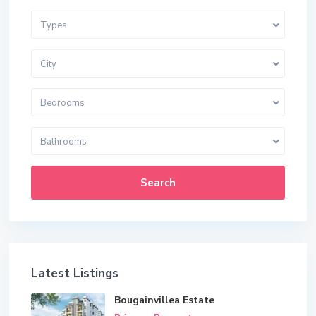
Types
City
Bedrooms
Bathrooms
Search
Latest Listings
Bougainvillea Estate