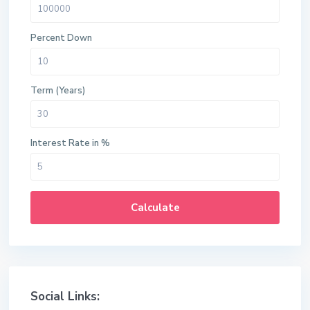
Percent Down
Term (Years)
Interest Rate in %
Calculate
Social Links: