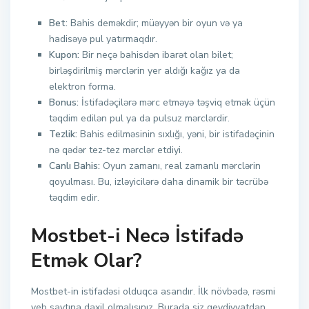
Bet:
Bahis deməkdir; müəyyən bir oyun və ya
hadisəyə pul yatırmaqdır.
Kupon:
Bir neçə bahisdən ibarət olan bilet;
birləşdirilmiş mərclərin yer aldığı kağız ya da
elektron forma.
Bonus:
İstifadəçilərə mərc etməyə təşviq etmək üçün
təqdim edilən pul ya da pulsuz mərclərdir.
Tezlik:
Bahis edilməsinin sıxlığı, yəni, bir istifadəçinin
nə qədər tez-tez mərclər etdiyi.
Canlı Bahis:
Oyun zamanı, real zamanlı mərclərin
qoyulması. Bu, izləyicilərə daha dinamik bir təcrübə
təqdim edir.
Mostbet-i Necə İstifadə
Etmək Olar?
Mostbet-in istifadəsi olduqca asandır. İlk növbədə, rəsmi
veb saytına daxil olmalısınız. Burada siz qeydiyyatdan