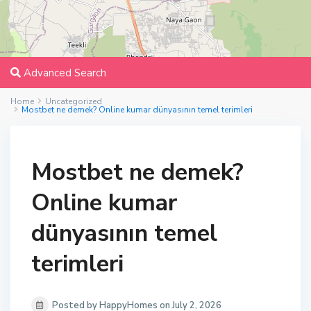
Advanced Search
Home
Uncategorized
Mostbet ne demek? Online kumar dünyasının temel terimleri
Mostbet ne demek?
Online kumar
dünyasının temel
terimleri
Posted by HappyHomes on July 2, 2026