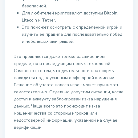
безопасной.
Для любителей криптовалют доступны Bitcoin,
Litecoin и Tether.
Это поможет осмотреть с определенной игрой и
изучить ее правила для последовательно побед
и небольших выигрышей.
Это проявляется даже только расширением
пределе, но и последующим новых технологий.
Связано это с тем, что деятельность платформы
находится под неусыпным оффшорной комиссии.
Решение об уплате налога игрок может принимать
самостоятельно. Отдельно допустим ситуации, когда
доступ к аккаунту заблокирован из-за нарушения
данных. Чаще всего это происходит из-за
мошенничества со стороны игроков или
недостоверной информации, указанной на случае
верификации.