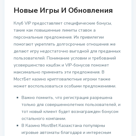
Новые Игры И Обновления
Клуб VIP предоставляет специфические бонусы,
такие как повышенные лимиты ставок а
персональные предложения. Их привилегии
помогают укреплять долгосрочные отношения же
делают игру недостаточно выгодной для преданных
пользователей. Понимание условии и требований
усовершенство кэшбэк и VIP-бонусов поможет
максимально применять эти предложения. В
МостБет казино криптовалютные игроки также
может воспользоваться особыми предложениями.
Важно помнить, что регистрация разрешена
только для совершеннолетних пользователей, и
тот новый клиент будет вознагражден бонусом
остального компании.
В Казино MostBet Казахстана популярны
игровые автоматы благодаря и интересным