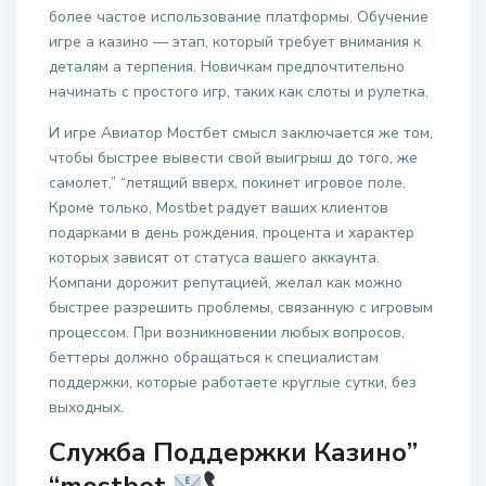
более частое использование платформы. Обучение
игре а казино — этап, который требует внимания к
деталям а терпения. Новичкам предпочтительно
начинать с простого игр, таких как слоты и рулетка.
И игре Авиатор Мостбет смысл заключается же том,
чтобы быстрее вывести свой выигрыш до того, же
самолет,” “летящий вверх, покинет игровое поле.
Кроме только, Mostbet радует ваших клиентов
подарками в день рождения, процента и характер
которых зависят от статуса вашего аккаунта.
Компани дорожит репутацией, желал как можно
быстрее разрешить проблемы, связанную с игровым
процессом. При возникновении любых вопросов,
беттеры должно обращаться к специалистам
поддержки, которые работаете круглые сутки, без
выходных.
Служба Поддержки Казино”