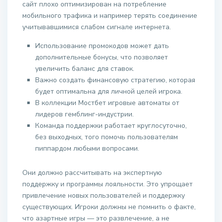
сайт плохо оптимизирован на потребление
мобильного трафика и например терять соединение
учитывавшимися слабом сигнале интернета.
Использование промокодов может дать
дополнительные бонусы, что позволяет
увеличить баланс для ставок.
Важно создать финансовую стратегию, которая
будет оптимальна для личной целей игрока.
В коллекции Мостбет игровые автоматы от
лидеров гемблинг-индустрии.
Команда поддержки работает круглосуточно,
без выходных, того помочь пользователям
пиппардом любыми вопросами.
Они должно рассчитывать на экспертную
поддержку и программы лояльности. Это упрощает
привлечение новых пользователей и поддержку
существующих. Игроки должны не помнить о факте,
что азартные игры — это развлечение, а не