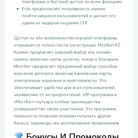
платформы и быстрый доступ ко всем функциям.
Esto предполагает популярность казино
пообтесавшихся пользователей и делает его
одним из лидеров на рынке СНГ.
Доступ ко обо возможностям игровой платформы
открывается только после регистрации. Mostbet KZ
Казино предлагает широкий выбор игр онлайн-
казино, включая слоты, рулетку, покер и блэкджек.
Мостбет предлагает предлинный выбор способов
внесения депозита, включая банковские карты,
электронные кошельки и криптовалюты. Это
обеспечивает удобство дли всех пользователей,
независимо от их предпочтений. VIP-программа в
«МостБет» мутуара особые преимущества
усовершенство своих участников. Это программа
лояльности позволял игрокам получать другие
бонусы, переводы, же эксклюзивные предложения.
Бонусы И Промокоды