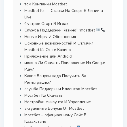
том Компании Mostbet
Mostbet Kz — Ставки На Спорт В Линии а
Live
быстрое Старт В Играх
Служба Поддержки Казино” “mostbet
Новые Игры И Обновления
Основные возможностей И Отличия
Mostbet Kz От те Казино
Приложение дли Android
можно Ли Скачать Приложение Из Google
Play?
Какие Бонусы надо Получить За
Регистрацию?
служба Поддержки Клиентов Мостбет
Мостбет Кз Скачать
Настройки Аккаунта И Управление
актуальные Бонусы От Mostbet
Мостбет – официальному Сайт В
Казахстане