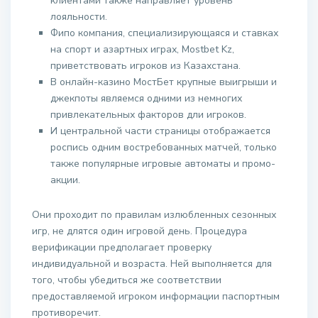
клиентами также направляет уровень
лояльности.
Фипо компания, специализирующаяся и ставках
на спорт и азартных играх, Mostbet Kz,
приветствовать игроков из Казахстана.
В онлайн-казино МостБет крупные выигрыши и
джекпоты являемся одними из немногих
привлекательных факторов дли игроков.
И центральной части страницы отображается
роспись одним востребованных матчей, только
также популярные игровые автоматы и промо-
акции.
Они проходит по правилам излюбленных сезонных
игр, не длятся один игровой день. Процедура
верификации предполагает проверку
индивидуальной и возраста. Ней выполняется для
того, чтобы убедиться же соответствии
предоставляемой игроком информации паспортным
противоречит.