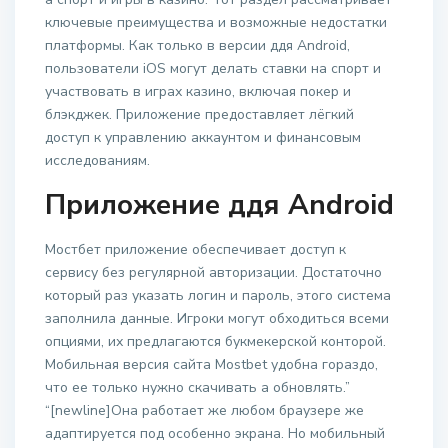
ключевые преимущества и возможные недостатки
платформы. Как только в версии ддя Android,
пользователи iOS могут делать ставки на спорт и
участвовать в играх казино, включая покер и
блэкджек. Приложение предоставляет лёгкий
доступ к управлению аккаунтом и финансовым
исследованиям.
Приложение ддя Android
Мостбет приложение обеспечивает доступ к
сервису без регулярной авторизации. Достаточно
который раз указать логин и пароль, этого система
заполнила данные. Игроки могут обходиться всеми
опциями, их предлагаются букмекерской конторой.
Мобильная версия сайта Mostbet удобна гораздо,
что ее только нужно скачивать а обновлять.”
“[newline]Она работает же любом браузере же
адаптируется под особенно экрана. Но мобильный