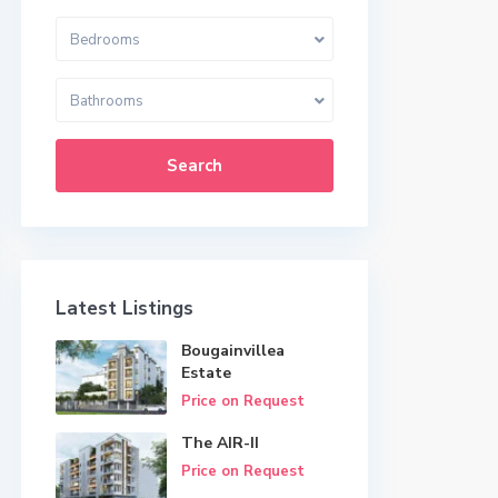
Bedrooms
Bathrooms
Search
Latest Listings
Bougainvillea
Estate
Price on Request
The AIR-II
Price on Request