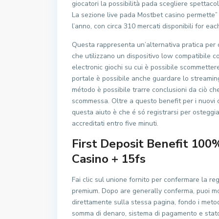
giocatori la possibilità pada scegliere spettacol
La sezione live pada Mostbet casino permette” “
l’anno, con circa 310 mercati disponibili for e
Questa rappresenta un’alternativa pratica per c
che utilizzano un dispositivo low compatibile co
electronic giochi su cui è possibile scommetter
portale è possibile anche guardare lo streaming
método è possibile trarre conclusioni da ciò ch
scommessa. Oltre a questo benefit per i nuovi cl
questa aiuto è che é só registrarsi per osteggi
accreditati entro five minuti.
First Deposit Benefit 100
Casino + 15fs
Fai clic sul unione fornito per confermare la re
premium. Dopo are generally conferma, puoi mon
direttamente sulla stessa pagina, fondo i metod
somma di denaro, sistema di pagamento e stato 