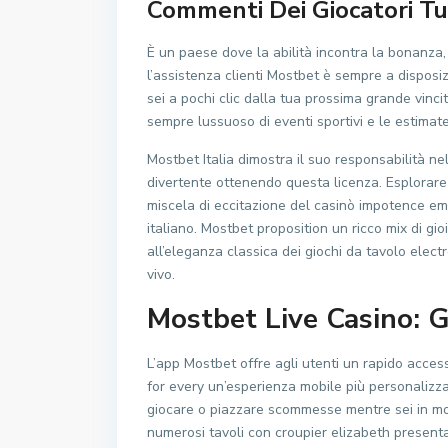
Commenti Dei Giocatori T
È un paese dove la abilità incontra la bonanza, at
l’assistenza clienti Mostbet è sempre a disposi
sei a pochi clic dalla tua prossima grande vinc
sempre lussuoso di eventi sportivi e le estimate
Mostbet Italia dimostra il suo responsabilità nel
divertente ottenendo questa licenza. Esplorare
miscela di eccitazione del casinò impotence e
italiano. Mostbet proposition un ricco mix di gio
all’eleganza classica dei giochi da tavolo elec
vivo.
Mostbet Live Casino: G
L’app Mostbet offre agli utenti un rapido access
for every un’esperienza mobile più personalizza
giocare o piazzare scommesse mentre sei in mo
numerosi tavoli con croupier elizabeth presentat