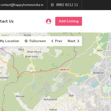
8882 8212 11
contact@happyhomesindia.in
tact Us
Add Listing
My Location
Fullscreen
Prev
Next