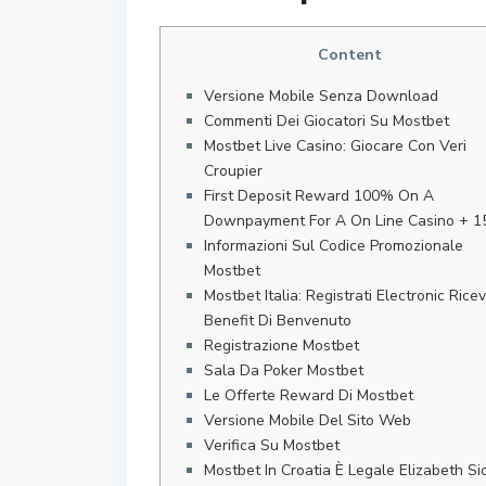
Content
Versione Mobile Senza Download
Commenti Dei Giocatori Su Mostbet
Mostbet Live Casino: Giocare Con Veri
Croupier
First Deposit Reward 100% On A
Downpayment For A On Line Casino + 1
Informazioni Sul Codice Promozionale
Mostbet
Mostbet Italia: Registrati Electronic Ricevi
Benefit Di Benvenuto
Registrazione Mostbet
Sala Da Poker Mostbet
Le Offerte Reward Di Mostbet
Versione Mobile Del Sito Web
Verifica Su Mostbet
Mostbet In Croatia È Legale Elizabeth Si