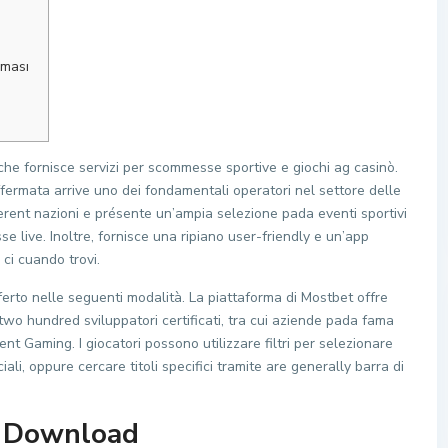
lması
he fornisce servizi per scommesse sportive e giochi ag casinò.
fermata arrive uno dei fondamentali operatori nel settore delle
erent nazioni e présente un’ampia selezione pada eventi sportivi
se live. Inoltre, fornisce una ripiano user-friendly e un’app
i cuando trovi.
 offerto nelle seguenti modalità. La piattaforma di Mostbet offre
 two hundred sviluppatori certificati, tra cui aziende pada fama
t Gaming. I giocatori possono utilizzare filtri per selezionare
ciali, oppure cercare titoli specifici tramite are generally barra di
a Download