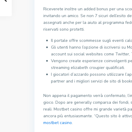
Riceverete inoltre un added bonus per una sc
invitando un amico. Se non 7 sicuri dell’esito 
assegnati anche per la aiuto al programma fedeltà
riservati sono protetti.
Il portale offre scommesse sugli eventi calci
Gli utenti hanno l’opzione di iscriversi su 
account sui social websites come Twitter,
Vengono create esperienze coinvolgenti per 
streaming elizabeth croupier qualificati.
I giocatori d’azzardo possono utilizzare l’a
partner and i migliori servizi de sito di boo
Non appena il pagamento verrà confermato, l’i
gioco. Dopo are generally comparsa dei fondi, s
reali. Mostbet casino offre mi grande varietà p
ancora più entusiasmante. “Questo sito è attiv
mostbet casino
.