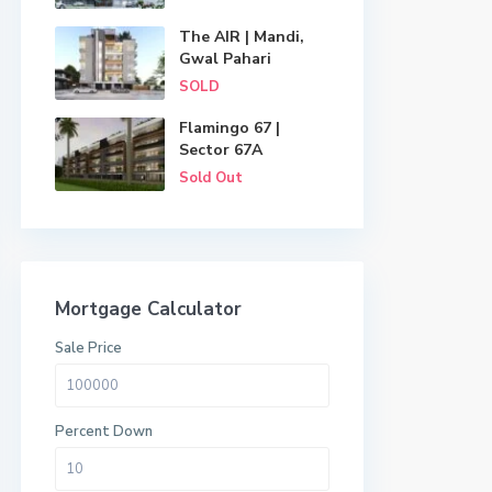
The AIR | Mandi,
Gwal Pahari
SOLD
Flamingo 67 |
Sector 67A
Sold Out
Mortgage Calculator
Sale Price
Percent Down