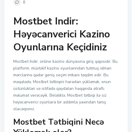
0
Mostbet Indir:
Həyəcanverici Kazino
Oyunlarına Keçidiniz
Mostbet Indir, online kazino dünyasına giriş qapısıdır. Bu
platform, müxtəlif kazino oyunlarından tutmuş idman
mərclərinə qədər geniş seçim imkanı təqdim edir. Bu
məqalədə, Mostbet tətbiqini haradan yükləmək, onun
üstünlükləri və istifadə qaydaları haqqında ətraflı
məlumat verəcəyik. Beləliklə, Mostbet tətbiqi ilə siz
həyəcanverici oyunlara bir addımla yaxından tanış
olacaqsınız.
Mostbet Tətbiqini Necə