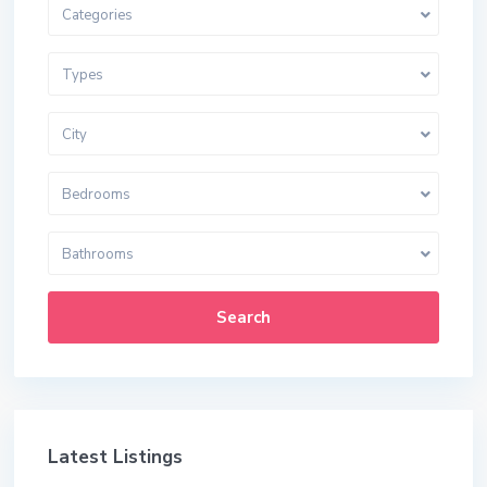
Categories
Types
City
Bedrooms
Bathrooms
Search
Latest Listings