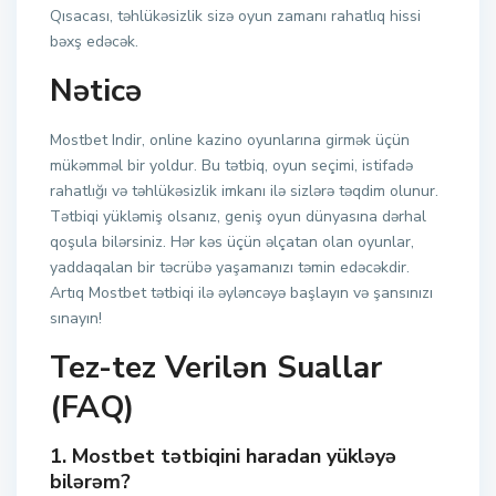
Qısacası, təhlükəsizlik sizə oyun zamanı rahatlıq hissi
bəxş edəcək.
Nəticə
Mostbet Indir, online kazino oyunlarına girmək üçün
mükəmməl bir yoldur. Bu tətbiq, oyun seçimi, istifadə
rahatlığı və təhlükəsizlik imkanı ilə sizlərə təqdim olunur.
Tətbiqi yükləmiş olsanız, geniş oyun dünyasına dərhal
qoşula bilərsiniz. Hər kəs üçün əlçatan olan oyunlar,
yaddaqalan bir təcrübə yaşamanızı təmin edəcəkdir.
Artıq Mostbet tətbiqi ilə əyləncəyə başlayın və şansınızı
sınayın!
Tez-tez Verilən Suallar
(FAQ)
1. Mostbet tətbiqini haradan yükləyə
bilərəm?