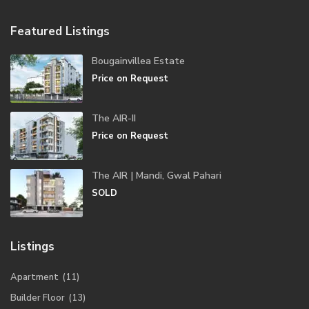
Featured Listings
Bougainvillea Estate
Price on Request
The AIR-II
Price on Request
The AIR | Mandi, Gwal Pahari
SOLD
Listings
Apartment
(11)
Builder Floor
(13)