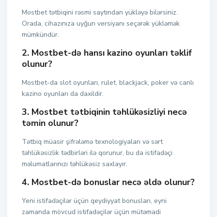
Mostbet tətbiqini rəsmi saytından yükləyə bilərsiniz.
Orada, cihazınıza uyğun versiyanı seçərək yükləmək
mümkündür.
2. Mostbet-də hansı kazino oyunları təklif
olunur?
Mostbet-da slot oyunları, rulet, blackjack, poker və canlı
kazino oyunları da daxildir.
3. Mostbet tətbiqinin təhlükəsizliyi necə
təmin olunur?
Tətbiq müasir şifrələmə texnologiyaları və sərt
təhlükəsizlik tədbirləri ilə qorunur, bu da istifadəçi
məlumatlarınızı təhlükəsiz saxlayır.
4. Mostbet-də bonuslar necə əldə olunur?
Yeni istifadəçilər üçün qeydiyyat bonusları, eyni
zamanda mövcud istifadəçilər üçün mütəmadi