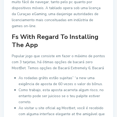
muito fácil de navegar, tanto pelo pc quanto por
dispositivos móveis. A tablado opera sob uma licença
da Curaçao eGaming, uma dasjenige autoridades de
licenciamento mais conceituadas em indústria de
games on-line.
Fs With Regard To Installing
The App
Popular jogo que consiste em fazer o máximo de pontos
com 3 tarjetas, há ótimas opções de bacará zero
MostBet. Temos opções de Bacará Extremely 6, Bacará
As rodadas grátis estão sujeitas” “a new uma
exigência de aposta de 60 vezes o valor do bônus.
Como trabajo, esta aposta acarreta algum risco, no
entanto pode ser juicioso se o teu palpite estiver
correto.
Ao visitar u site oficial ag Mostbet, você é recebido
com alguma interface elegante at the amigável que