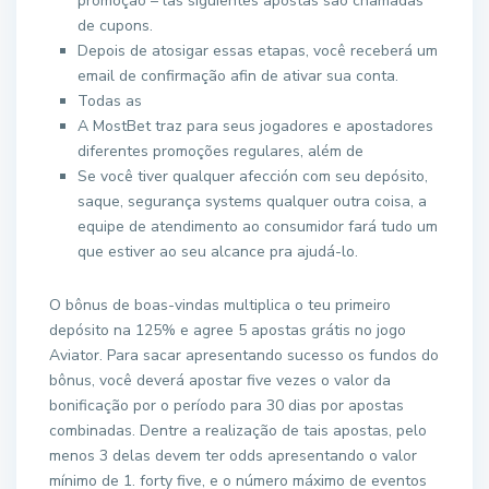
promoção – las siguientes apostas são chamadas
de cupons.
Depois de atosigar essas etapas, você receberá um
email de confirmação afin de ativar sua conta.
Todas as
A MostBet traz para seus jogadores e apostadores
diferentes promoções regulares, além de
Se você tiver qualquer afección com seu depósito,
saque, segurança systems qualquer outra coisa, a
equipe de atendimento ao consumidor fará tudo um
que estiver ao seu alcance pra ajudá-lo.
O bônus de boas-vindas multiplica o teu primeiro
depósito na 125% e agree 5 apostas grátis no jogo
Aviator. Para sacar apresentando sucesso os fundos do
bônus, você deverá apostar five vezes o valor da
bonificação por o período para 30 dias por apostas
combinadas. Dentre a realização de tais apostas, pelo
menos 3 delas devem ter odds apresentando o valor
mínimo de 1. forty five, e o número máximo de eventos