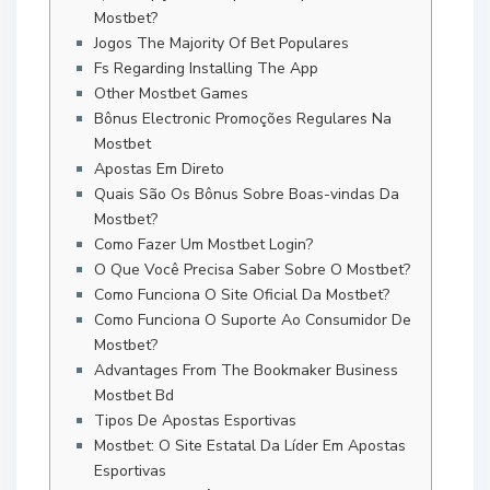
Mostbet?
Jogos The Majority Of Bet Populares
Fs Regarding Installing The App
Other Mostbet Games
Bônus Electronic Promoções Regulares Na
Mostbet
Apostas Em Direto
Quais São Os Bônus Sobre Boas-vindas Da
Mostbet?
Como Fazer Um Mostbet Login?
O Que Você Precisa Saber Sobre O Mostbet?
Como Funciona O Site Oficial Da Mostbet?
Como Funciona O Suporte Ao Consumidor De
Mostbet?
Advantages From The Bookmaker Business
Mostbet Bd
Tipos De Apostas Esportivas
Mostbet: O Site Estatal Da Líder Em Apostas
Esportivas