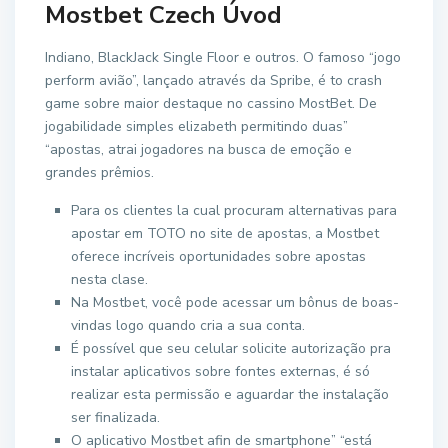
Mostbet Czech Úvod
Indiano, BlackJack Single Floor e outros. O famoso “jogo
perform avião”, lançado através da Spribe, é to crash
game sobre maior destaque no cassino MostBet. De
jogabilidade simples elizabeth permitindo duas”
“apostas, atrai jogadores na busca de emoção e
grandes prêmios.
Para os clientes la cual procuram alternativas para
apostar em TOTO no site de apostas, a Mostbet
oferece incríveis oportunidades sobre apostas
nesta clase.
Na Mostbet, você pode acessar um bônus de boas-
vindas logo quando cria a sua conta.
É possível que seu celular solicite autorização pra
instalar aplicativos sobre fontes externas, é só
realizar esta permissão e aguardar the instalação
ser finalizada.
O aplicativo Mostbet afin de smartphone” “está