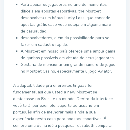
Para apoiar os jogadores no ano de momentos
difíceis em apostas esportivas, the Mostbet
desenvolveu um bônus Lucky Loss, que concede
apostas grátis caso você esteja em alguma maré
de casualidad.
desenvolvedores, além da possibilidade para se
fazer um cadastro rápido.
A Mostbet em nosso país oferece uma ampla gama
de ganhos possíveis em virtude de seus jogadores.
Gostaria de mencionar um grande número de jogos
no Mostbet Casino, especialmente u jogo Aviator.
A adaptabilidade pra diferentes línguas foi
fundamental así que usted a new Mostbet se
destacasse no Brasil e no mundo. Dentro da interface
você terá, por exemplo, suporte ao usuario em
português afin de melhorar mais ainda a sua
experiência nesta casa para apostas esportivas. É
sempre uma ótima idéia pesquisar elizabeth comparar