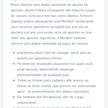
Brasil oferece uma ampla variedade de opções de
apostas, desde futebol e basquete até eSports e jogos
de cassino. Este post tem tais como objetivo fornecer
alguma análise abrangente weil Mostbet, destacando
seus recursos, benefícios elizabeth por que ela se
destaca not any concorrido setor de apostas on-line.
Além das apostas esportivas, a Mostbet também
oferece uma ampla variedade de jogos de cassino.
plataforma muito fácil de navegar, tanto pelo pc
quanto por aparelhos móveis.
Há diversos resultados plausíveis nos quais você
pode apostar, dependendo dasjenige
particularidades de qualquer jogo.
Todas as formas para cadastro dão acesso ao
bônus de boas-vindas, que precisa ser selecionado
após” “to preenchimento dos dados solicitados.
Ele também tem ferramentas afin de o jogo
responsável,