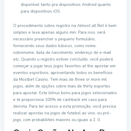
disponível tanto pra dispositivos Android quanto
para dispositivos iOS.
O procedimento sobre registro na Almost all Bet é bem
simples e leva apenas alguns min. Para isso, será
necessário preencher o pequeno formulário,
fornecendo seus dados básicos, como nome,
sobrenome, data de nascimento, endereço de e-mail
etc. Quando u registro estiver concluído, você poderá
começar a jogar teus jogos favoritos at the apostar em
eventos esportivos, aproveitando todos os benefícios
da Mostbet Casino. Tem mais de three or more mil
jogos, além de opções sobre mais de thirty esportes
para apostar. Este bônus bono para jogos selecionados
e te proporciona 100% de cashback em caso para
derrota. Para ter acesso a esta promoção, você precisa
realizar apostas na jogos de futebol ao vivo, ou pré-
jogo, com probabilities maiores ou iguais a 2. 0.