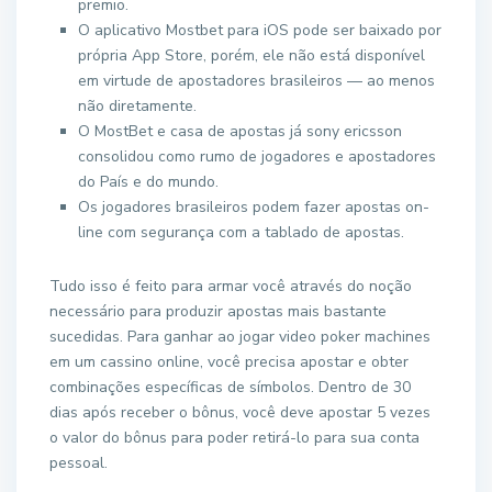
premio.
O aplicativo Mostbet para iOS pode ser baixado por
própria App Store, porém, ele não está disponível
em virtude de apostadores brasileiros — ao menos
não diretamente.
O MostBet e casa de apostas já sony ericsson
consolidou como rumo de jogadores e apostadores
do País e do mundo.
Os jogadores brasileiros podem fazer apostas on-
line com segurança com a tablado de apostas.
Tudo isso é feito para armar você através do noção
necessário para produzir apostas mais bastante
sucedidas. Para ganhar ao jogar video poker machines
em um cassino online, você precisa apostar e obter
combinações específicas de símbolos. Dentro de 30
dias após receber o bônus, você deve apostar 5 vezes
o valor do bônus para poder retirá-lo para sua conta
pessoal.