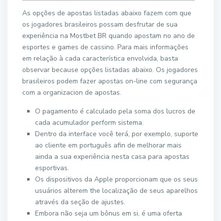
As opções de apostas listadas abaixo fazem com que
os jogadores brasileiros possam desfrutar de sua
experiência na Mostbet BR quando apostam no ano de
esportes e games de cassino. Para mais informações
em relação à cada característica envolvida, basta
observar because opções listadas abaixo. Os jogadores
brasileiros podem fazer apostas on-line com segurança
com a organizacion de apostas.
O pagamento é calculado pela soma dos lucros de
cada acumulador perform sistema.
Dentro da interface você terá, por exemplo, suporte
ao cliente em português afin de melhorar mais
ainda a sua experiência nesta casa para apostas
esportivas.
Os dispositivos da Apple proporcionam que os seus
usuários alterem the localização de seus aparelhos
através da seção de ajustes.
Embora não seja um bônus em si, é uma oferta