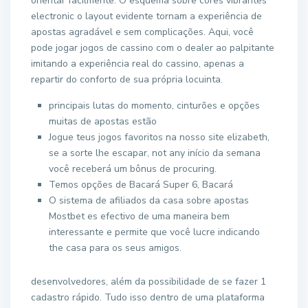
orientar facilmente. O esquema sobre cores vibrantes
electronic o layout evidente tornam a experiência de
apostas agradável e sem complicações. Aqui, você
pode jogar jogos de cassino com o dealer ao palpitante
imitando a experiência real do cassino, apenas a
repartir do conforto de sua própria locuinta.
principais lutas do momento, cinturões e opções
muitas de apostas estão
Jogue teus jogos favoritos na nosso site elizabeth,
se a sorte lhe escapar, not any início da semana
você receberá um bônus de procuring.
Temos opções de Bacará Super 6, Bacará
O sistema de afiliados da casa sobre apostas
Mostbet es efectivo de uma maneira bem
interessante e permite que você lucre indicando
the casa para os seus amigos.
desenvolvedores, além da possibilidade de se fazer 1
cadastro rápido. Tudo isso dentro de uma plataforma