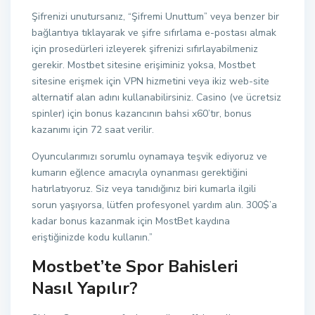
Şifrenizi unutursanız, “Şifremi Unuttum” veya benzer bir
bağlantıya tıklayarak ve şifre sıfırlama e-postası almak
için prosedürleri izleyerek şifrenizi sıfırlayabilmeniz
gerekir. Mostbet sitesine erişiminiz yoksa, Mostbet
sitesine erişmek için VPN hizmetini veya ikiz web-site
alternatif alan adını kullanabilirsiniz. Casino (ve ücretsiz
spinler) için bonus kazancının bahsi x60’tır, bonus
kazanımı için 72 saat verilir.
Oyuncularımızı sorumlu oynamaya teşvik ediyoruz ve
kumarın eğlence amacıyla oynanması gerektiğini
hatırlatıyoruz. Siz veya tanıdığınız biri kumarla ilgili
sorun yaşıyorsa, lütfen profesyonel yardım alın. 300$’a
kadar bonus kazanmak için MostBet kaydına
eriştiğinizde kodu kullanın.”
Mostbet’te Spor Bahisleri
Nasıl Yapılır?