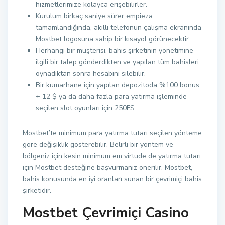
hizmetlerimize kolayca erişebilirler.
Kurulum birkaç saniye sürer empieza
tamamlandığında, akıllı telefonun çalışma ekranında
Mostbet logosuna sahip bir kısayol görünecektir.
Herhangi bir müşterisi, bahis şirketinin yönetimine
ilgili bir talep gönderdikten ve yapılan tüm bahisleri
oynadıktan sonra hesabını silebilir.
Bir kumarhane için yapılan depozitoda %100 bonus
+ 12 $ ya da daha fazla para yatırma işleminde
seçilen slot oyunları için 250FS.
Mostbet’te minimum para yatırma tutarı seçilen yönteme
göre değişiklik gösterebilir. Belirli bir yöntem ve
bölgeniz için kesin minimum em virtude de yatırma tutarı
için Mostbet desteğine başvurmanız önerilir. Mostbet,
bahis konusunda en iyi oranları sunan bir çevrimiçi bahis
şirketidir.
Mostbet Çevrimiçi Casino