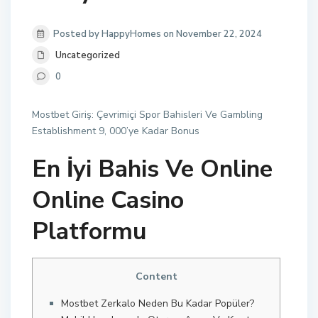
Posted by HappyHomes on November 22, 2024
Uncategorized
0
Mostbet Giriş: Çevrimiçi Spor Bahisleri Ve Gambling
Establishment 9, 000’ye Kadar Bonus
En İyi Bahis Ve Online
Online Casino
Platformu
Content
Mostbet Zerkalo Neden Bu Kadar Popüler?