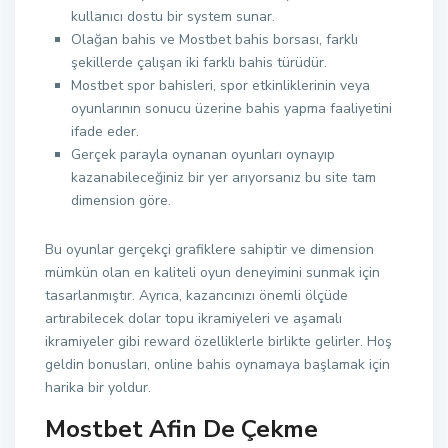
kullanıcı dostu bir system sunar.
Olağan bahis ve Mostbet bahis borsası, farklı
şekillerde çalışan iki farklı bahis türüdür.
Mostbet spor bahisleri, spor etkinliklerinin veya
oyunlarının sonucu üzerine bahis yapma faaliyetini
ifade eder.
Gerçek parayla oynanan oyunları oynayıp
kazanabileceğiniz bir yer arıyorsanız bu site tam
dimension göre.
Bu oyunlar gerçekçi grafiklere sahiptir ve dimension
mümkün olan en kaliteli oyun deneyimini sunmak için
tasarlanmıştır. Ayrıca, kazancınızı önemli ölçüde
artırabilecek dolar topu ikramiyeleri ve aşamalı
ikramiyeler gibi reward özelliklerle birlikte gelirler. Hoş
geldin bonusları, online bahis oynamaya başlamak için
harika bir yoldur.
Mostbet Afin De Çekme