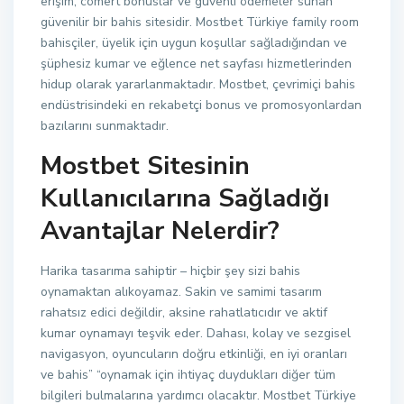
erişim, cömert bonuslar ve güvenli ödemeler sunan
güvenilir bir bahis sitesidir. Mostbet Türkiye family room
bahisçiler, üyelik için uygun koşullar sağladığından ve
şüphesiz kumar ve eğlence net sayfası hizmetlerinden
hidup olarak yararlanmaktadır. Mostbet, çevrimiçi bahis
endüstrisindeki en rekabetçi bonus ve promosyonlardan
bazılarını sunmaktadır.
Mostbet Sitesinin
Kullanıcılarına Sağladığı
Avantajlar Nelerdir?
Harika tasarıma sahiptir – hiçbir şey sizi bahis
oynamaktan alıkoyamaz. Sakin ve samimi tasarım
rahatsız edici değildir, aksine rahatlatıcıdır ve aktif
kumar oynamayı teşvik eder. Dahası, kolay ve sezgisel
navigasyon, oyuncuların doğru etkinliği, en iyi oranları
ve bahis” “oynamak için ihtiyaç duydukları diğer tüm
bilgileri bulmalarına yardımcı olacaktır. Mostbet Türkiye