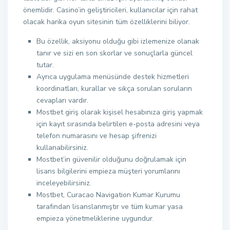
önemlidir. Casino’in geliştiricileri, kullanıcılar için rahat
olacak harika oyun sitesinin tüm özelliklerini biliyor.
Bu özellik, aksiyonu olduğu gibi izlemenize olanak
tanır ve sizi en son skorlar ve sonuçlarla güncel
tutar.
Ayrıca uygulama menüsünde destek hizmetleri
koordinatları, kurallar ve sıkça sorulan soruların
cevapları vardır.
Mostbet giriş olarak kişisel hesabınıza giriş yapmak
için kayıt sırasında belirtilen e-posta adresini veya
telefon numarasını ve hesap şifrenizi
kullanabilirsiniz.
Mostbet’in güvenilir olduğunu doğrulamak için
lisans bilgilerini empieza müşteri yorumlarını
inceleyebilirsiniz.
Mostbet, Curacao Navigation Kumar Kurumu
tarafından lisanslanmıştır ve tüm kumar yasa
empieza yönetmeliklerine uygundur.