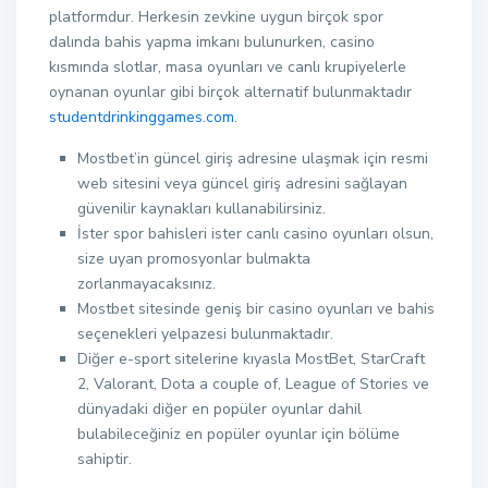
platformdur. Herkesin zevkine uygun birçok spor
dalında bahis yapma imkanı bulunurken, casino
kısmında slotlar, masa oyunları ve canlı krupiyelerle
oynanan oyunlar gibi birçok alternatif bulunmaktadır
studentdrinkinggames.com
.
Mostbet’in güncel giriş adresine ulaşmak için resmi
web sitesini veya güncel giriş adresini sağlayan
güvenilir kaynakları kullanabilirsiniz.
İster spor bahisleri ister canlı casino oyunları olsun,
size uyan promosyonlar bulmakta
zorlanmayacaksınız.
Mostbet sitesinde geniş bir casino oyunları ve bahis
seçenekleri yelpazesi bulunmaktadır.
Diğer e-sport sitelerine kıyasla MostBet, StarCraft
2, Valorant, Dota a couple of, League of Stories ve
dünyadaki diğer en popüler oyunlar dahil
bulabileceğiniz en popüler oyunlar için bölüme
sahiptir.