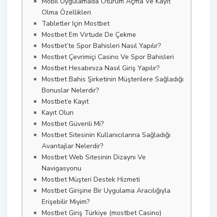
Mobil Uygulamada Oturum Açma Ve Kayıt
Olma Özellikleri
Tabletler Için Mostbet
Mostbet Em Virtude De Çekme
Mostbet’te Spor Bahisleri Nasıl Yapılır?
Mostbet Çevrimiçi Casino Ve Spor Bahisleri
Mostbet Hesabınıza Nasıl Giriş Yapılır?
Mostbet Bahis Şirketinin Müşterilere Sağladığı
Bonuslar Nelerdir?
Mostbet’e Kayıt
Kayıt Olun
Mostbet Güvenli Mi?
Mostbet Sitesinin Kullanıcılarına Sağladığı
Avantajlar Nelerdir?
Mostbet Web Sitesinin Dizaynı Ve
Navigasyonu
Mostbet Müşteri Destek Hizmeti
Mostbet Girişine Bir Uygulama Aracılığıyla
Erişebilir Miyim?
Mostbet Giriş Türkiye (mostbet Casino)