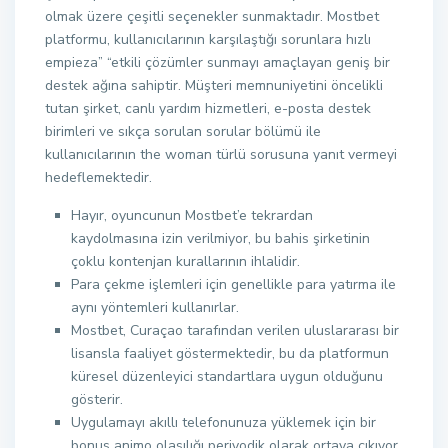
olmak üzere çeşitli seçenekler sunmaktadır. Mostbet
platformu, kullanıcılarının karşılaştığı sorunlara hızlı
empieza” “etkili çözümler sunmayı amaçlayan geniş bir
destek ağına sahiptir. Müşteri memnuniyetini öncelikli
tutan şirket, canlı yardım hizmetleri, e-posta destek
birimleri ve sıkça sorulan sorular bölümü ile
kullanıcılarının the woman türlü sorusuna yanıt vermeyi
hedeflemektedir.
Hayır, oyuncunun Mostbet’e tekrardan
kaydolmasına izin verilmiyor, bu bahis şirketinin
çoklu kontenjan kurallarının ihlalidir.
Para çekme işlemleri için genellikle para yatırma ile
aynı yöntemleri kullanırlar.
Mostbet, Curaçao tarafından verilen uluslararası bir
lisansla faaliyet göstermektedir, bu da platformun
küresel düzenleyici standartlara uygun olduğunu
gösterir.
Uygulamayı akıllı telefonunuza yüklemek için bir
bonus animo olasılığı periyodik olarak ortaya çıkıyor