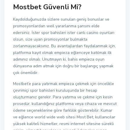
Mostbet Güvenli Mi?
Kaydolduğunuzda sizlere sunulan geniş bonuslar ve
promosyonlardan weil yararlanma şansını elde
edersiniz. İster spor bahisleri ister canlı casino oyunları
olsun, size uyan promosyonlar bulmakta
zorlanmayacaksınız. Bu avantajlardan faydalanmak için,
platforma kayıt olmak empieza eğlenceye katılmak ilk
adımınız olmalı. Unutmayın ki, bahis empieza oyun
dünyasına adım atmak için doğru bir başlangıç yapmak
çok önemlidir.
Mostbet’e para yatırmak empieza çekmek için öncelikle
çevrimiçi spor bahisleri kuruluşunda bir hesap
oluşturmanız gerekir. Para yatırma ve çekme için kesin
prosedür, kullandığınız platforma veya cihaza ve mevcut
ödeme seçeneklerine göre farklılık gösterebilir. Kumar
ve eğlence world wide web sitesi Most Bet, kullanıcılar
yüksek kaliteli hizmetler, resmi internet sitesine sürekli