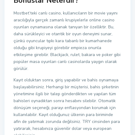
Bonuslar Nelerdir?
Mostbet’teki canlı casino, kullanıcıların bir movie yayını
aracılığıyla gerçek zamanlı krupiyelerle online casino
oyunları oynamasına olanak tanıyan bir özelliktir. Bu,
daha sürükleyici ve otantik bir oyun deneyimi sunar,
çünkü oyuncular tıpkı kara tabanlı bir kumarhanede
olduğu gibi krupiyeyi görebilir empieza onunla
etkileşime girebilir. Blackjack, rulet, bakara ve poker gibi
popüler masa oyunları canlı casinolarda yaygın olarak
görülür.
Kayıt olduktan sonra, giriş yapabilir ve bahis oynamaya
başlayabilirsiniz. Herhangi bir müşterisi, bahis şirketinin
yönetimine ilgili bir talep gönderdikten ve yapılan tüm
bahisleri oynadıktan sonra hesabını silebilir. Otomatik
dönüşüm seçeneği, parayı enflasyondan korumak için
kullanılabilir. Kayıt olduğunuz ülkenin para biriminde
afin de yatırmak zorunda değilsiniz. TRY cinsinden para
yatırarak, hesabınıza güvenilir dolar veya european