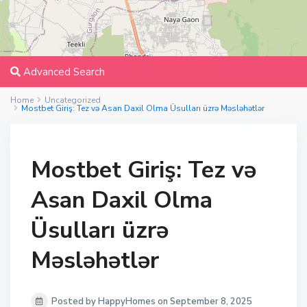
Advanced Search
Home
Uncategorized
Mostbet Giriş: Tez və Asan Daxil Olma Üsulları üzrə Məsləhətlər
Mostbet Giriş: Tez və
Asan Daxil Olma
Üsulları üzrə
Məsləhətlər
Posted by HappyHomes on September 8, 2025