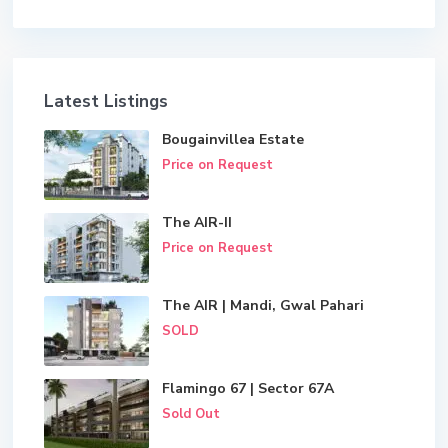
Latest Listings
Bougainvillea Estate
Price on Request
The AIR-II
Price on Request
The AIR | Mandi, Gwal Pahari
SOLD
Flamingo 67 | Sector 67A
Sold Out