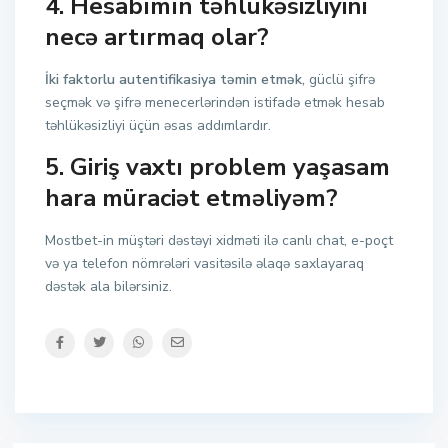
4. Hesabımın təhlükəsizliyini
necə artırmaq olar?
İki faktorlu autentifikasiya təmin etmək,
güclü şifrə
seçmək və şifrə menecerlərindən istifadə etmək hesab
təhlükəsizliyi üçün əsas addımlardır.
5. Giriş vaxtı problem yaşasam
hara müraciət etməliyəm?
Mostbet-in müştəri dəstəyi xidməti ilə canlı chat, e-poçt
və ya telefon nömrələri vasitəsilə əlaqə saxlayaraq
dəstək ala bilərsiniz.