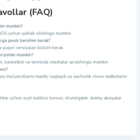
avollar (FAQ)
him mumkin?
iOS uchun yuklab olishingiz mumkin.
rga javob berishim kerak?
yuqori versiyalari bo’lishi kerak.
qo’yishim mumkin?
l, basketbol va tennisda stavkalar qo’yishingiz mumkin.
asiz?
y ma’lumotlarini maxfiy saqlaydi va xavfsizlik chora-tadbirlarini
ilar uchun xush kelibsiz bonusi, shuningdek, doimiy aksiyalar