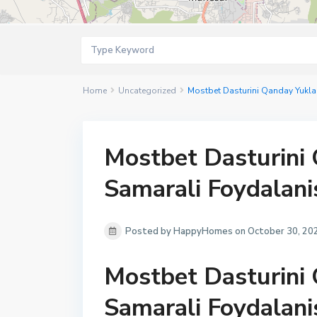
Home
Uncategorized
Mostbet Dasturini Qanday Yukla
Mostbet Dasturini 
Samarali Foydalani
Posted by HappyHomes on October 30, 20
Mostbet Dasturini 
Samarali Foydalani