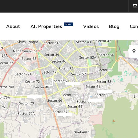
New
About
All Properties
Videos
Blog
Con