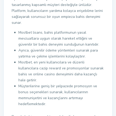
tasarlanmış kapsamlı müşteri desteğiyle ünlüdür.
Platform, kullanıcıların yardıma kolayca erişebilme lerini
sağlayarak sorunsuz bir oyun empieza bahis deneyimi
sunar.
Mostbet lisans, bahis platformunun yasal
mevzuatlara uygun olarak hareket ettiğini ve
güvenilir bir bahis deneyimi sunduğunun kanıtıdır.
Ayrıca, güvenilir ödeme yöntemleri sunarak para
yatırma ve çekme işlemlerini kolaylaştırır.
Mostbet, en yeni kullanıcılara ve düzenli
kullanıcılara cazip reward ve promosyonlar sunarak
bahis ve online casino deneyimini daha kazançlı
hale getirir.
Müşterilerine geniş bir yelpazede promosyon ve
bonus seçenekleri sunarak, kullanıcılarının
memnuniyetini ve kazançlarını artırmayı
hedeflemektedir.