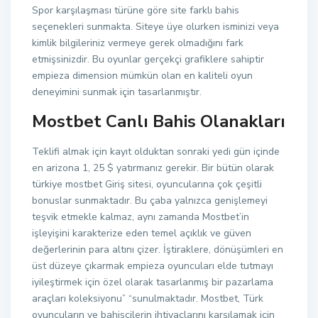
Spor karşılaşması türüne göre site farklı bahis
seçenekleri sunmakta. Siteye üye olurken isminizi veya
kimlik bilgileriniz vermeye gerek olmadığını fark
etmişsinizdir. Bu oyunlar gerçekçi grafiklere sahiptir
empieza dimension mümkün olan en kaliteli oyun
deneyimini sunmak için tasarlanmıştır.
Mostbet Canlı Bahis Olanakları
Teklifi almak için kayıt olduktan sonraki yedi gün içinde
en arizona 1, 25 $ yatırmanız gerekir. Bir bütün olarak
türkiye mostbet Giriş sitesi, oyuncularına çok çeşitli
bonuslar sunmaktadır. Bu çaba yalnızca genişlemeyi
teşvik etmekle kalmaz, aynı zamanda Mostbet’in
işleyişini karakterize eden temel açıklık ve güven
değerlerinin para altını çizer. İştiraklere, dönüşümleri en
üst düzeye çıkarmak empieza oyuncuları elde tutmayı
iyileştirmek için özel olarak tasarlanmış bir pazarlama
araçları koleksiyonu” “sunulmaktadır. Mostbet, Türk
oyuncuların ve bahisçilerin ihtiyaçlarını karşılamak için