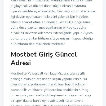
Web sitesi, bir mobil cihaz kullandığınızı kendi kendine
algılayacak ve düzeni daha küçük ekran boyutuna
uyacak şekilde ayarlayacaktır. Çevrimiçi spor bahislerine
ilgi duyan oyuncuların dikkatini çekmek için Mostbet
sitesini ziyaret etmeleri önerilir. Genellikle doğrulama,
daha önce yapılan mevduatlardan birkaç kat daha
büyük bir miktarın ödenmesi istendiğinde yapılır. Ayrıca
bu tür programlar bêtisier siteye erişimin kapalı olduğu
durumlarda dahi yüklenebilmektedir.
Mostbet Giriş Güncel
Adresi
Mostbet’te Powerball ve Huge Millions gibi çeşitli
piyango oyunları arasından seçim yapabilirsiniz. Bu
piyangolarla, potansiyel olarak bazı büyük ödüller
kazanabilir ve biraz tilgift para kazanabilirsiniz. Maç
öncesi, maç ya da etkinlik başlamadan önce herhangi
bir spor dalına bahis oynayabileceğiniz anlamına