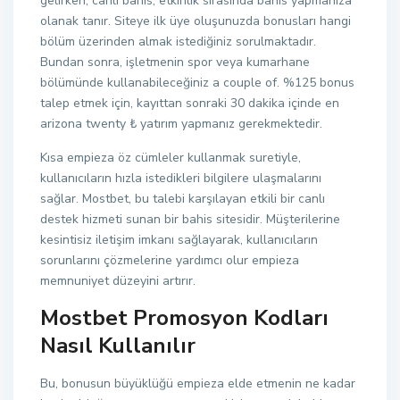
gelirken, canlı bahis, etkinlik sırasında bahis yapmanıza
olanak tanır. Siteye ilk üye oluşunuzda bonusları hangi
bölüm üzerinden almak istediğiniz sorulmaktadır.
Bundan sonra, işletmenin spor veya kumarhane
bölümünde kullanabileceğiniz a couple of. %125 bonus
talep etmek için, kayıttan sonraki 30 dakika içinde en
arizona twenty ₺ yatırım yapmanız gerekmektedir.
Kısa empieza öz cümleler kullanmak suretiyle,
kullanıcıların hızla istedikleri bilgilere ulaşmalarını
sağlar. Mostbet, bu talebi karşılayan etkili bir canlı
destek hizmeti sunan bir bahis sitesidir. Müşterilerine
kesintisiz iletişim imkanı sağlayarak, kullanıcıların
sorunlarını çözmelerine yardımcı olur empieza
memnuniyet düzeyini artırır.
Mostbet Promosyon Kodları
Nasıl Kullanılır
Bu, bonusun büyüklüğü empieza elde etmenin ne kadar