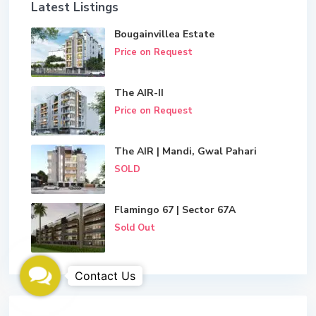
Latest Listings
Bougainvillea Estate
Price on Request
The AIR-II
Price on Request
The AIR | Mandi, Gwal Pahari
SOLD
Flamingo 67 | Sector 67A
Sold Out
Contact
Us