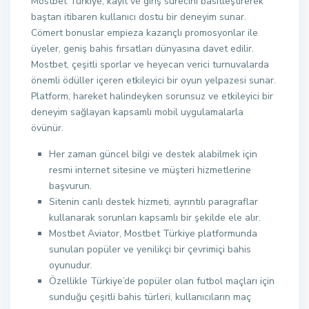
Mostbet Türkiye, kayıt ve giriş sürecini basitleştirerek
baştan itibaren kullanıcı dostu bir deneyim sunar.
Cömert bonuslar empieza kazançlı promosyonlar ile
üyeler, geniş bahis fırsatları dünyasına davet edilir.
Mostbet, çeşitli sporlar ve heyecan verici turnuvalarda
önemli ödüller içeren etkileyici bir oyun yelpazesi sunar.
Platform, hareket halindeyken sorunsuz ve etkileyici bir
deneyim sağlayan kapsamlı mobil uygulamalarla
övünür.
Her zaman güncel bilgi ve destek alabilmek için
resmi internet sitesine ve müşteri hizmetlerine
başvurun.
Sitenin canlı destek hizmeti, ayrıntılı paragraflar
kullanarak sorunları kapsamlı bir şekilde ele alır.
Mostbet Aviator, Mostbet Türkiye platformunda
sunulan popüler ve yenilikçi bir çevrimiçi bahis
oyunudur.
Özellikle Türkiye’de popüler olan futbol maçları için
sunduğu çeşitli bahis türleri, kullanıcıların maç