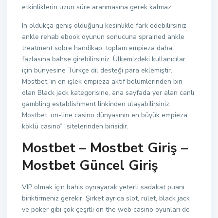
etkinliklerin uzun süre aranmasına gerek kalmaz.
In oldukça geniş olduğunu kesinlikle fark edebilirsiniz –
ankle rehab ebook oyunun sonucuna sprained ankle
treatment sobre handikap, toplam empieza daha
fazlasına bahse girebilirsiniz. Ülkemizdeki kullanıcılar
için bünyesine Türkçe dil desteği para eklemiştir.
Mostbet ’in en işlek empieza aktif bölümlerinden biri
olan Black jack kategorisine, ana sayfada yer alan canlı
gambling establishment linkinden ulaşabilirsiniz.
Mostbet, on-line casino dünyasının en büyük empieza
köklü casino” “sitelerinden birisidir.
Mostbet – Mostbet Giriş –
Mostbet Güncel Giriş
VIP olmak için bahis oynayarak yeterli sadakat puanı
biriktirmeniz gerekir. Şirket ayrıca slot, rulet, black jack
ve poker gibi çok çeşitli on the web casino oyunları de