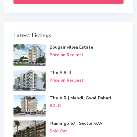
Latest Listings
Bougainvillea Estate
Price on Request
The AIR-II
Price on Request
The AIR | Mandi, Gwal Pahari
SOLD
Flamingo 67 | Sector 67A
Sold Out