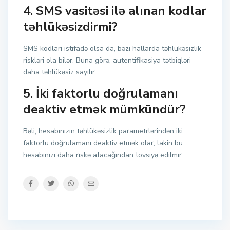
4. SMS vasitəsi ilə alınan kodlar
təhlükəsizdirmi?
SMS kodları istifadə olsa da, bəzi hallarda təhlükəsizlik
riskləri ola bilər. Buna görə, autentifikasiya tətbiqləri
daha təhlükəsiz sayılır.
5. İki faktorlu doğrulamanı
deaktiv etmək mümkündür?
Bəli, hesabınızın təhlükəsizlik parametrlərindən iki
faktorlu doğrulamanı deaktiv etmək olar, lakin bu
hesabınızı daha riskə atacağından tövsiyə edilmir.