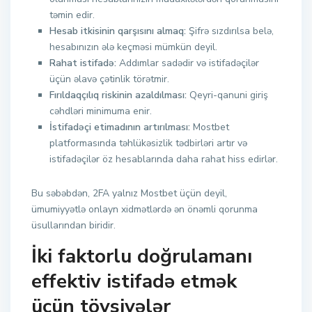
təmin edir.
Hesab itkisinin qarşısını almaq:
Şifrə sızdırılsa belə,
hesabınızın ələ keçməsi mümkün deyil.
Rahat istifadə:
Addımlar sadədir və istifadəçilər
üçün əlavə çətinlik törətmir.
Fırıldaqçılıq riskinin azaldılması:
Qeyri-qanuni giriş
cəhdləri minimuma enir.
İstifadəçi etimadının artırılması:
Mostbet
platformasında təhlükəsizlik tədbirləri artır və
istifadəçilər öz hesablarında daha rahat hiss edirlər.
Bu səbəbdən, 2FA yalnız Mostbet üçün deyil,
ümumiyyətlə onlayn xidmətlərdə ən önəmli qorunma
üsullarından biridir.
İki faktorlu doğrulamanı
effektiv istifadə etmək
üçün tövsiyələr