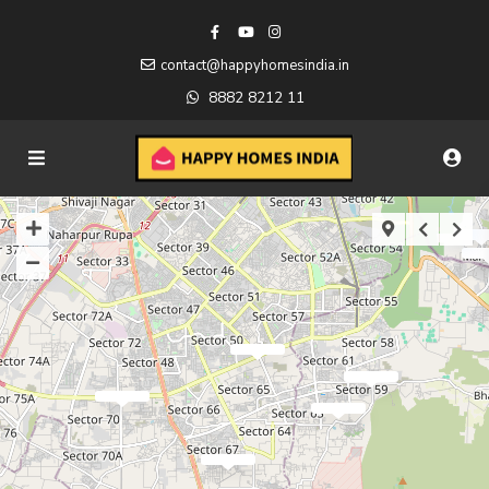
contact@happyhomesindia.in
8882 8212 11