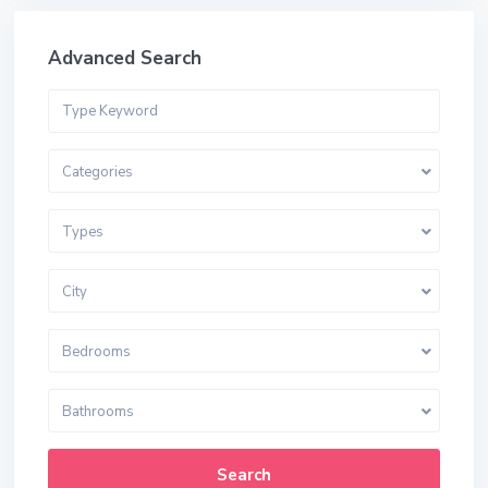
Advanced Search
Categories
Types
City
Bedrooms
Bathrooms
Search