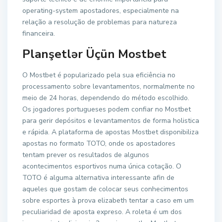
operating-system apostadores, especialmente na
relação a resolução de problemas para natureza
financeira.
Planşetlər Üçün Mostbet
O Mostbet é popularizado pela sua eficiência no
processamento sobre levantamentos, normalmente no
meio de 24 horas, dependendo do método escolhido.
Os jogadores portugueses podem confiar no Mostbet
para gerir depósitos e levantamentos de forma holistica
e rápida. A plataforma de apostas Mostbet disponibiliza
apostas no formato TOTO, onde os apostadores
tentam prever os resultados de algunos
acontecimentos esportivos numa única cotação. O
TOTO é alguma alternativa interessante afin de
aqueles que gostam de colocar seus conhecimentos
sobre esportes à prova elizabeth tentar a caso em um
peculiaridad de aposta expreso. A roleta é um dos