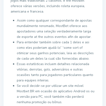
jogos mais tradicionais 2 cassinos, e the Mostbet
oferece várias versões, incluindo roleta europeia,
americana e francesa.
Assim como qualquer correspondante de apostas
mundialmente renomado, MostBet oferece aos
apostadores uma seleção verdadeiramente larga
de esporte at the outros eventos afin de apostar.
Para entender também sobre cada 1 deles e asi
como eles poderiam ajudá-lo” “some sort of
otimizar seus ganhos potenciais, leia as descrições
de cada um deles la cual são fornecidas abaixo.
Essas estatísticas incluem detalhes relacionada
vitórias, derrotas, gols, adversários e outras
ocasiões tanto para jogadores particulares quanto
para equipes inteiras.
Se você decidir-se por utilizar um site móvel
Mostbet BR em ocasião do aplicativo Android os ou
a versão para PC, você também não perderá
nenhuma promoção ou bônus.