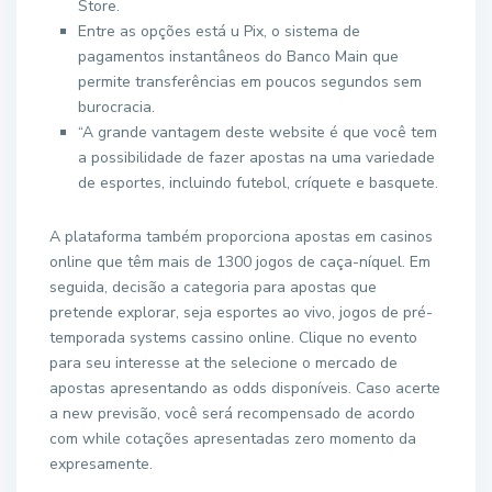
Store.
Entre as opções está u Pix, o sistema de
pagamentos instantâneos do Banco Main que
permite transferências em poucos segundos sem
burocracia.
“A grande vantagem deste website é que você tem
a possibilidade de fazer apostas na uma variedade
de esportes, incluindo futebol, críquete e basquete.
A plataforma também proporciona apostas em casinos
online que têm mais de 1300 jogos de caça-níquel. Em
seguida, decisão a categoria para apostas que
pretende explorar, seja esportes ao vivo, jogos de pré-
temporada systems cassino online. Clique no evento
para seu interesse at the selecione o mercado de
apostas apresentando as odds disponíveis. Caso acerte
a new previsão, você será recompensado de acordo
com while cotações apresentadas zero momento da
expresamente.