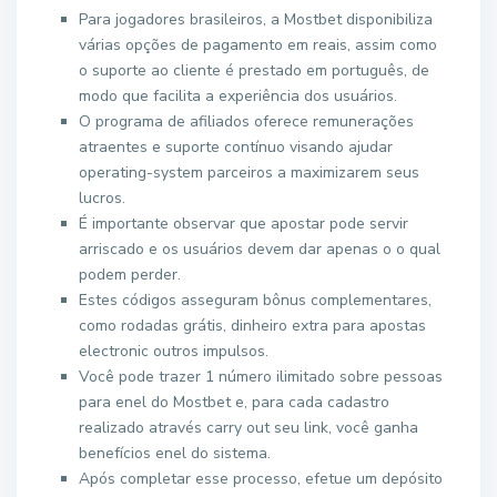
Para jogadores brasileiros, a Mostbet disponibiliza
várias opções de pagamento em reais, assim como
o suporte ao cliente é prestado em português, de
modo que facilita a experiência dos usuários.
O programa de afiliados oferece remunerações
atraentes e suporte contínuo visando ajudar
operating-system parceiros a maximizarem seus
lucros.
É importante observar que apostar pode servir
arriscado e os usuários devem dar apenas o o qual
podem perder.
Estes códigos asseguram bônus complementares,
como rodadas grátis, dinheiro extra para apostas
electronic outros impulsos.
Você pode trazer 1 número ilimitado sobre pessoas
para enel do Mostbet e, para cada cadastro
realizado através carry out seu link, você ganha
benefícios enel do sistema.
Após completar esse processo, efetue um depósito