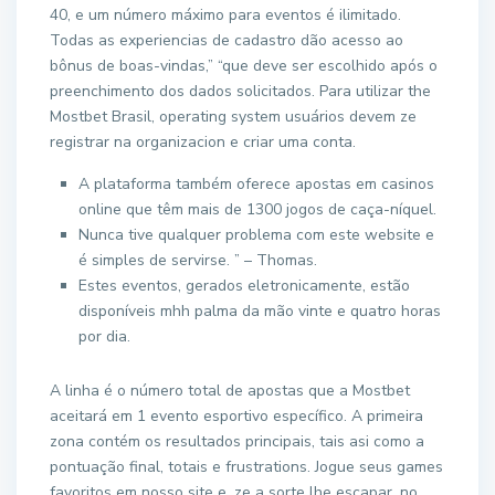
40, e um número máximo para eventos é ilimitado.
Todas as experiencias de cadastro dão acesso ao
bônus de boas-vindas,” “que deve ser escolhido após o
preenchimento dos dados solicitados. Para utilizar the
Mostbet Brasil, operating system usuários devem ze
registrar na organizacion e criar uma conta.
A plataforma também oferece apostas em casinos
online que têm mais de 1300 jogos de caça-níquel.
Nunca tive qualquer problema com este website e
é simples de servirse. ” – Thomas.
Estes eventos, gerados eletronicamente, estão
disponíveis mhh palma da mão vinte e quatro horas
por dia.
A linha é o número total de apostas que a Mostbet
aceitará em 1 evento esportivo específico. A primeira
zona contém os resultados principais, tais asi como a
pontuação final, totais e frustrations. Jogue seus games
favoritos em nosso site e, ze a sorte lhe escapar, no