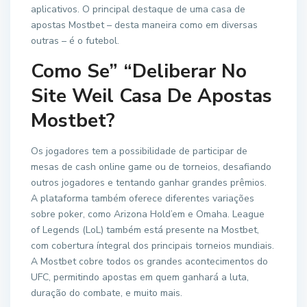
aplicativos. O principal destaque de uma casa de
apostas Mostbet – desta maneira como em diversas
outras – é o futebol.
Como Se” “Deliberar No
Site Weil Casa De Apostas
Mostbet?
Os jogadores tem a possibilidade de participar de
mesas de cash online game ou de torneios, desafiando
outros jogadores e tentando ganhar grandes prêmios.
A plataforma também oferece diferentes variações
sobre poker, como Arizona Hold’em e Omaha. League
of Legends (LoL) também está presente na Mostbet,
com cobertura íntegral dos principais torneios mundiais.
A Mostbet cobre todos os grandes acontecimentos do
UFC, permitindo apostas em quem ganhará a luta,
duração do combate, e muito mais.