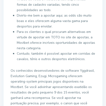
formas de cadastro variadas, tendo cinco
possibilidades ao todo.
Divirto-me bem a apostar aqui, as odds são muito
boas e eles oferecem alguma vasta gama para
desportos para envidar.
Para os clientes o qual procuram alternativas em
virtude de apostar em TOTO no site de apostas, a
Mostbet oferece incríveis oportunidades de apostas
nesta categoria.
Contudo, também é possível apostar em corridas de
cavalos, ténis e outros desportos eletrónicos.
Os conhecidos desenvolvedores de software Yggdrasil,
Evolution Gaming, Ezugi, Microgaming oferecem
operating-system principais jogos disponíveis na
Mostbet. Se você adivinhar apresentando exatidão os
resultados de pelo pequeno 9 dos 15 eventos, você
ganhará uma recompensa. Se você apostar na
pontuação precisa, por exemplo, o canon que você