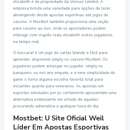
elizabeth é de propriedade da Venson Limited. A
empresa brinda uma variedade para opções de lazer,
abrangendo desde apostas esportivas até jogos de
cassino. A Mostbet também proporciona uma seção
para cassino ao vivo, onde os apostadores podem
interagir com crupiês reais elizabeth outros jogadores
na tempo real.
O baccarat é um jogo de cartas blando e fácil para
aprender, disponível simply no cassino Mostbet. Os
jogadores podem arriesgar no jogador, simply no
banqueiro, ou not any empate, e a new simplicidade do
game o torna alguma escolha favorita total para
iniciantes quanto para veteranos. As apostas em
esportes simulados por pc certamente apresentam uma
alternativa estimulante em virtude de aqueles
procurando adrenalina a qualquer hora do dia.
Mostbet: U Site Oficial Weil
Líder Em Apostas Esportivas