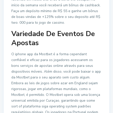
início da semana você receberá um bônus de cashback.
Faça um depósito mínimo de R$ 55 e ganhe um bônus
de boas-vindas de +125% sobre o seu deposito até R$
two. 000 para to jogo de cassino.
Variedade De Eventos De
Apostas
O iphone app da Mostbet é a forma cependant
confiável e eficaz para os jogadores acessarem os
bons serviços de apostas online através para seus
dispositivos móveis. Além disso, você pode baixar o app
da Mostbet para o seu aparato sem custo algum.
Embora as leis de jogos sobre azar em England sejam
rigorosas, jogar em plataformas mundiais, como o
Mostbet, é permitido. O Mostbet opera sob uma licença
universal emitida por Curaçao, garantindo que some
sort of plataforma siga operating system padrões
regulatórios globais. Os jogadores na Portugal podem