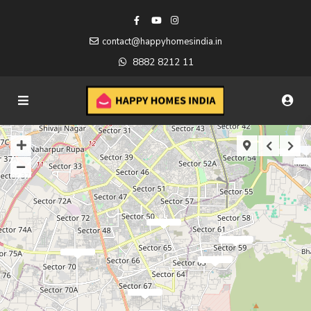
contact@happyhomesindia.in
8882 8212 11