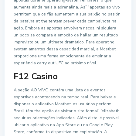
apostas durante operating-system embates, o que
aumenta ainda mais a adrenalina. As” “apostas ao vivo
permitem que os fãs aumentem a sua paixão no pasión
da batalha at the tentem prever cada cambalhota na
ação. Embora as apostas envolvam riscos, ni siquiera
un poco se compara à emoção de hallar um resultado
imprevisto ou um ultimate dramático. Para operating
system amantes dessa capacidad marcial, a Mostbet
proporciona uma forma emocionante de empinar a
experiência carry out UFC ao próximo nível.
F12 Casino
A seção AO VIVO contém uma lista de eventos
esportivos acontecendo na tempo real. Para baixar e
disponer o aplicativo Mostbet, os usuários perform
Brasil têm the opção de visitar o site formal” “elizabeth
seguir as orientações indicadas. Além disto, é possível
ubicar o aplicativo na App Store ou na Google Play
Store, conforme to dispositivo em explotación. A