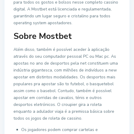
para todos os gostos e bolsos nesse completo cassino
digital. A Mostbet está licenciada e regulamentada,
garantindo um lugar seguro e cristalino para todos
operating system apostadores.
Sobre Mostbet
Além disso, também é possível aceder à aplicação
através do seu computador pessoal PC ou Mac pc. As
apostas no ano de desportos pela net constituem uma
indústria gigantesca, com milhões de indivíduos a new
apostar em distintos modalidades. Os desportos mais
populares pra apostar são to futebol, o basquetebol
assim como o basebol. Contudo, também é possível
apostar em corridas de cavalos, ténis e outros
desportos eletrónicos. O croupier gira a roleta
enquanto a adulador viaja é a premissa básica sobre
todos os jogos de roleta de cassino.
Os jogadores podem comprar cartelas e