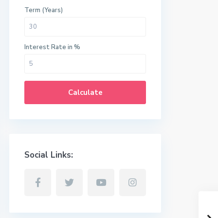
Term (Years)
Interest Rate in %
Calculate
Social Links: