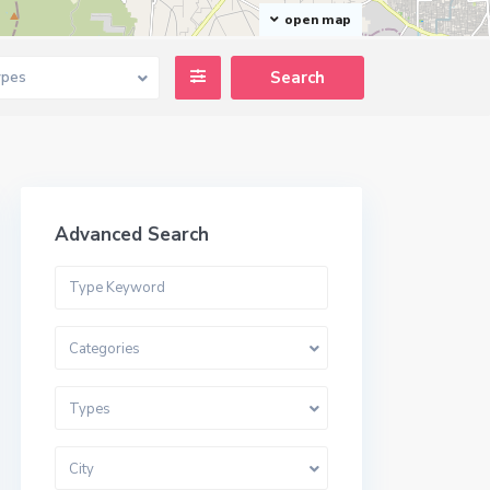
open map
ypes
Advanced Search
Categories
Types
City