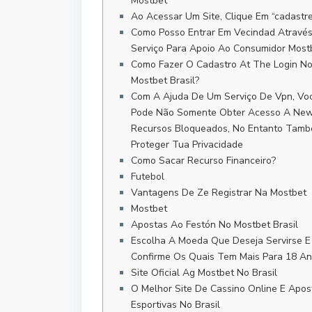
Mostbet
Ao Acessar Um Site, Clique Em “cadastr
Como Posso Entrar Em Vecindad Atravé
Serviço Para Apoio Ao Consumidor Most
Como Fazer O Cadastro At The Login N
Mostbet Brasil?
Com A Ajuda De Um Serviço De Vpn, Vo
Pode Não Somente Obter Acesso A Ne
Recursos Bloqueados, No Entanto Tam
Proteger Tua Privacidade
Como Sacar Recurso Financeiro?
Futebol
Vantagens De Ze Registrar Na Mostbet
Mostbet
Apostas Ao Festón No Mostbet Brasil
Escolha A Moeda Que Deseja Servirse E
Confirme Os Quais Tem Mais Para 18 A
Site Oficial Ag Mostbet No Brasil
O Melhor Site De Cassino Online E Apos
Esportivas No Brasil