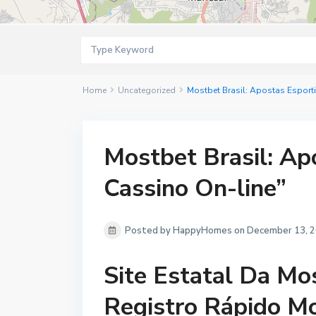
Home
Uncategorized
Mostbet Brasil: Apostas Esport
Mostbet Brasil: Ap
Cassino On-line”
Posted by HappyHomes on December 13, 
Site Estatal Da Mo
Registro Rápido Mo