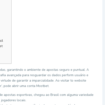
il
et
idas, garantindo o ambiente de apostas seguro e puntual. A
grafia avançada para resguardar os dados perform usuário e
irtude de garantir a imparcialidade. Ao visitar to website
r’, pode abrir uma conta Mostbet.
 de apostas esportivas, chegou ao Brasil com alguma variedade
 jogadores locais.