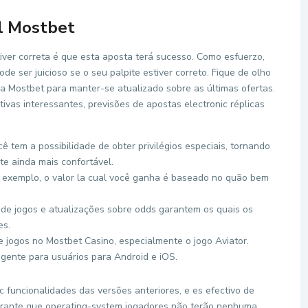
l Mostbet
iver correta é que esta aposta terá sucesso. Como esfuerzo,
de ser juicioso se o seu palpite estiver correto. Fique de olho
 Mostbet para manter-se atualizado sobre as últimas ofertas.
tivas interessantes, previsões de apostas electronic réplicas
 tem a possibilidade de obter privilégios especiais, tornando
te ainda mais confortável.
r exemplo, o valor la cual você ganha é baseado no quão bem
s de jogos e atualizações sobre odds garantem os quais os
es.
 jogos no Mostbet Casino, especialmente o jogo Aviator.
gente para usuários para Android e iOS.
c funcionalidades das versões anteriores, e es efectivo de
arante que operating-system jogadores não terão nenhuma