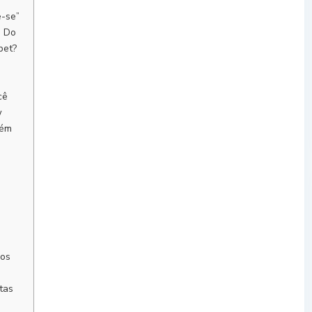
e-se”
s Do
bet?
o
cê
w
bém
nos
tas