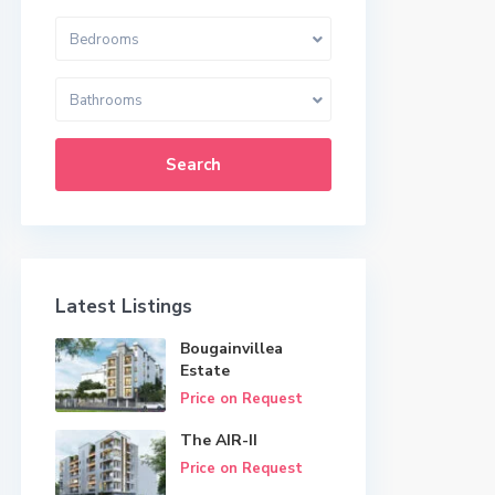
Bedrooms
Bathrooms
Search
Latest Listings
Bougainvillea
Estate
Price on Request
The AIR-II
Price on Request