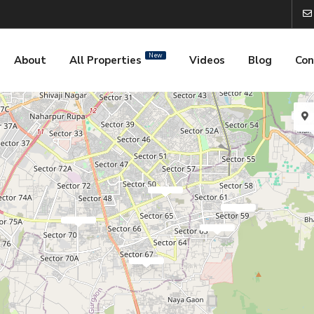
New
About
All Properties
Videos
Blog
Con