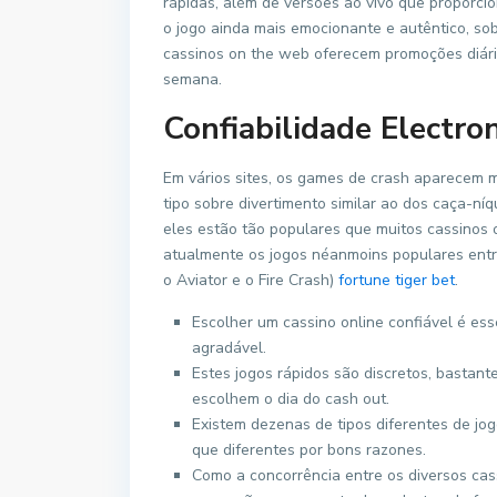
rápidas, além de versões ao vivo que proporci
o jogo ainda mais emocionante e autêntico, so
cassinos on the web oferecem promoções diária
semana.
Confiabilidade Electro
Em vários sites, os games de crash aparecem m
tipo sobre divertimento similar ao dos caça-ní
eles estão tão populares que muitos cassinos o
atualmente os jogos néanmoins populares entr
o Aviator e o Fire Crash)
fortune tiger bet
.
Escolher um cassino online confiável é esse
agradável.
Estes jogos rápidos são discretos, bastant
escolhem o dia do cash out.
Existem dezenas de tipos diferentes de jo
que diferentes por bons razones.
Como a concorrência entre os diversos cass