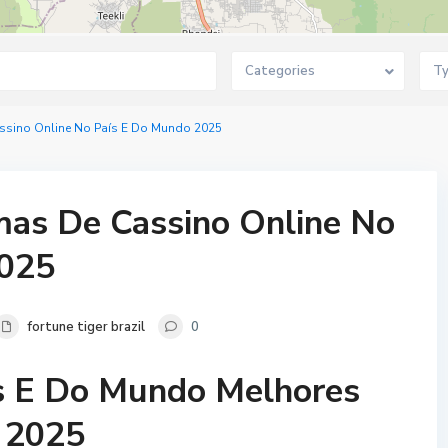
Categories
T
ssino Online No País E Do Mundo 2025
mas De Cassino Online No
2025
fortune tiger brazil
0
ís E Do Mundo Melhores
4 2025