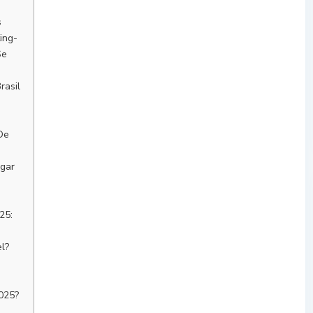
s
ing-
Se
rasil
De
ogar
25:
l?
025?