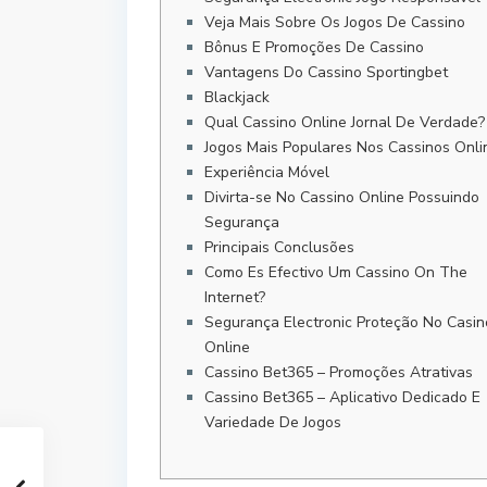
Veja Mais Sobre Os Jogos De Cassino
Bônus E Promoções De Cassino
Vantagens Do Cassino Sportingbet
Blackjack
Qual Cassino Online Jornal De Verdade?
Jogos Mais Populares Nos Cassinos Onli
Experiência Móvel
Divirta-se No Cassino Online Possuindo
Segurança
Principais Conclusões
Como Es Efectivo Um Cassino On The
Internet?
Segurança Electronic Proteção No Casin
Online
Cassino Bet365 – Promoções Atrativas
Cassino Bet365 – Aplicativo Dedicado E
Variedade De Jogos