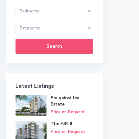
Bedrooms
Bathrooms
Search
Latest Listings
Bougainvillea
Estate
Price on Request
The AIR-II
Price on Request