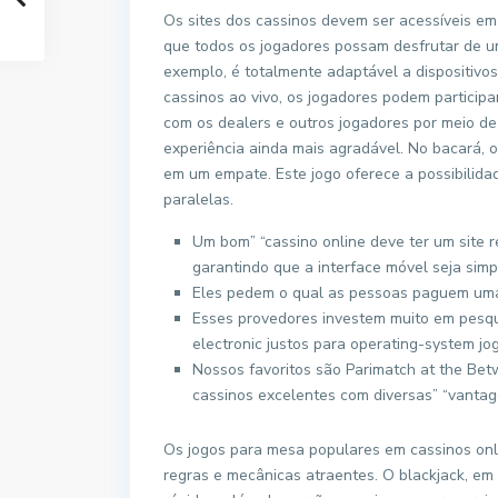
Os sites dos cassinos devem ser acessíveis em
que todos os jogadores possam desfrutar de uma
exemplo, é totalmente adaptável a dispositivos
cassinos ao vivo, os jogadores podem participa
com os dealers e outros jogadores por meio de
experiência ainda mais agradável. No bacará,
em um empate. Este jogo oferece a possibilida
paralelas.
Um bom” “cassino online deve ter um site r
garantindo que a interface móvel seja simp
Eles pedem o qual as pessoas paguem uma
Esses provedores investem muito em pesqu
electronic justos para operating-system jo
Nossos favoritos são Parimatch at the Be
cassinos excelentes com diversas” “vantage
Os jogos para mesa populares em cassinos onli
regras e mecânicas atraentes. O blackjack, em 