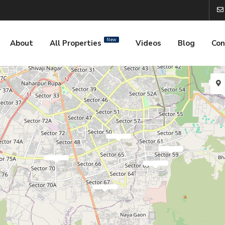
New
About
All Properties
Videos
Blog
Con