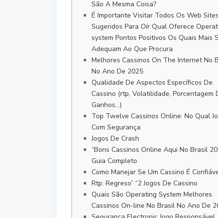
São A Mesma Coisa?
É Importante Visitar Todos Os Web Site
Sugeridos Para Oír Qual Oferece Operat
system Pontos Positivos Os Quais Mais 
Adequam Ao Que Procura
Melhores Cassinos On The Internet No B
No Ano De 2025
Qualidade De Aspectos Específicos De
Cassino (rtp, Volatilidade, Porcentagem 
Ganhos…)
Top Twelve Cassinos Online: No Qual J
Com Segurança
Jogos De Crash
“Bons Cassinos Online Aqui No Brasil 20
Guia Completo
Como Manejar Se Um Cassino É Confiáve
Rtp: Regreso” “2 Jogos De Cassino
Quais São Operating System Melhores
Cassinos On-line No Brasil No Ano De 2
Segurança Electronic Jogo Responsável