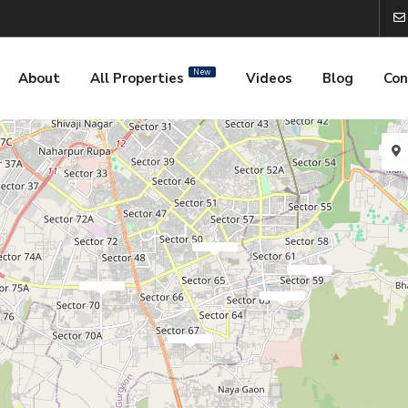
New
About
All Properties
Videos
Blog
Con