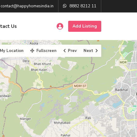
8882 8212 11
contact@happyhomesindia.in
tact Us
Add Listing
My Location
Fullscreen
Prev
Next