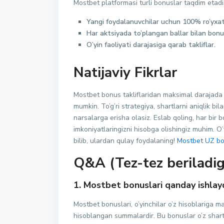
Mostbet platformasi turli bonuslar taqdim etadi.
Yangi foydalanuvchilar uchun 100% ro’yxat
Har aktsiyada to’plangan ballar bilan bonu
O’yin faoliyati darajasiga qarab takliflar.
Natijaviy Fikrlar
Mostbet bonus takliflaridan maksimal darajada fo
mumkin. To’g’ri strategiya, shartlarni aniqlik bil
narsalarga erisha olasiz. Eslab qoling, har bir b
imkoniyatlaringizni hisobga olishingiz muhim. O’
bilib, ulardan qulay foydalaning!
Mostbet UZ b
Q&A (Tez-tez beriladig
1. Mostbet bonuslari qanday ishlay
Mostbet bonuslari, o’yinchilar o’z hisoblariga m
hisoblangan summalardir. Bu bonuslar o’z shartla