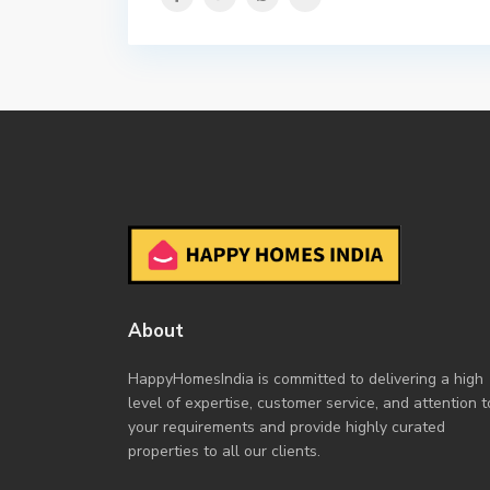
About
HappyHomesIndia
is committed to delivering a high
level of expertise, customer service, and attention t
your requirements and provide highly curated
properties to all our clients.