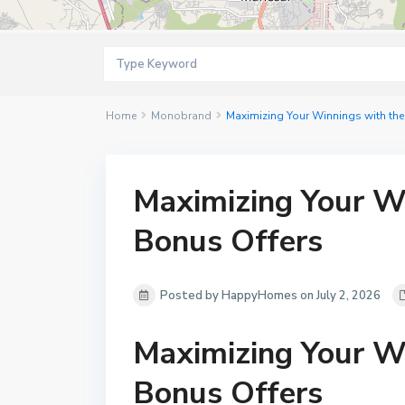
Home
Monobrand
Maximizing Your Winnings with th
Maximizing Your W
Bonus Offers
Posted by HappyHomes on July 2, 2026
Maximizing Your W
Bonus Offers