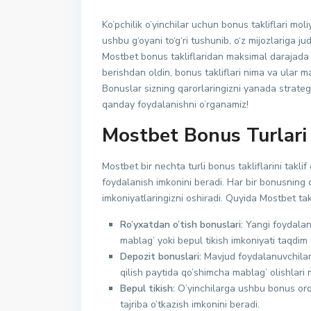
Ko’pchilik o’yinchilar uchun bonus takliflari mo
ushbu g‘oyani to‘g‘ri tushunib, o‘z mijozlariga 
Mostbet bonus takliflaridan maksimal darajada 
berishdan oldin, bonus takliflari nima va ular m
Bonuslar sizning qarorlaringizni yanada strategi
qanday foydalanishni o’rganamiz!
Mostbet Bonus Turlari
Mostbet bir nechta turli bonus takliflarini takl
foydalanish imkonini beradi. Har bir bonusning o’
imkoniyatlaringizni oshiradi. Quyida Mostbet takl
Ro’yxatdan o’tish bonuslari:
Yangi foydalanu
mablag’ yoki bepul tikish imkoniyati taqdim e
Depozit bonuslari:
Mavjud foydalanuvchilar,
qilish paytida qo’shimcha mablag’ olishlari
Bepul tikish:
O’yinchilarga ushbu bonus orqal
tajriba o’tkazish imkonini beradi.