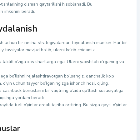
tishlarining qisman qaytarilishi hisoblanadi. Bu
h imkonini beradi.
ydalanish
sh uchun bir necha strategiyalardan foydalanish mumkin. Har bir
miy tavsiyalar mavjud bo’lib, ularni ko’rib chiqamiz:
 taklifi o’ziga xos shartlarga ega. Ularni yaxshilab o’rganing va
ga bo’lishni rejalashtirayotgan bo’lsangiz, qanchalik ko’p
, o’yin uchun tayyor bo’lganingizga ishonch hosil qiling.
a cashback bonuslarni bir vaqtning o’zida qo’llash xususiyatiga
hiqishga yordam beradi.
ytida turli o’yinlar orqali tajriba orttiring. Bu sizga qaysi o’yinlar
nuslar