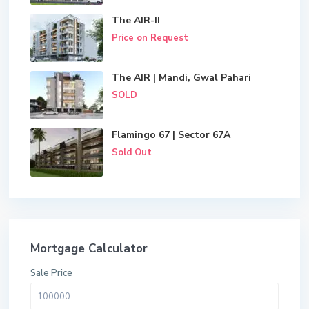
The AIR-II
Price on Request
The AIR | Mandi, Gwal Pahari
SOLD
Flamingo 67 | Sector 67A
Sold Out
Mortgage Calculator
Sale Price