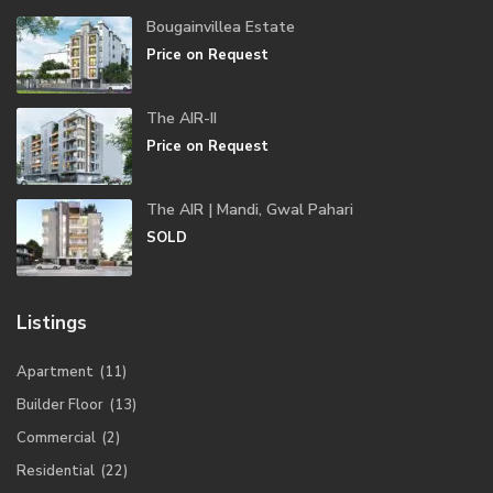
Bougainvillea Estate
Price on Request
The AIR-II
Price on Request
The AIR | Mandi, Gwal Pahari
SOLD
Listings
Apartment
(11)
Builder Floor
(13)
Commercial
(2)
Residential
(22)