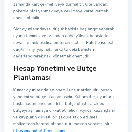
zamanda kart çekmek veya durmaktır. Öte yandan,
pokerde blöf yapmak veya çekilmeye karar vermek
önemli olabilir.
Slot oyunlarındaysa, düşük bahisle başlangıç yaparak
oyunu tanımak ve ardından daha yüksek bahislerle
devam etmek akıllıca bir tercih olabilir. Rulette ise bahis
dağılımını iyi yapmak, farklı türdeki bahisleri
değerlendirerek riski yönetmek önemlidir.
Hesap Yönetimi ve Bütçe
Planlaması
Kumar oyunlarında en önemli unsurlardan biri, hesap
yönetimi ve bütçe planlamasıdır. Kullanıcılar, oyunlara
başlamadan önce belirli bir bütçe oluşturarak bu
bütçeyi aşmamaya dikkat etmelidir. Ayrıca, kazançların
ve kayıpların dikkatli bir şekilde takip edilmesi,
maliyetlerin kontrol altında tutulmasına yardımcı olur
https://mariobet-bonus.com/
.