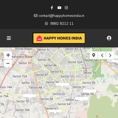
contact@happyhomesindia.in
8882 8212 11