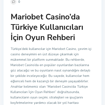
0
Mariobet Casino’da
Türkiye Kullanıcıları
İçin Oyun Rehberi
Türkiye’deki kullanıcılar için Mariobet Casino, çevrim içi
casino deneyimini en üst düzeye çıkarmak için
mükemmel bir platform sunmaktadır. Bu rehberde,
Mariobet Casino’da en popüler oyunlardan bazılarına
göz atacağız ve bu oyunların nasıl oynandığını detaylı
bir şekilde inceleyeceğiz. Bu sayede, kullanıcılar hem
eğlenceli hem de kazançlı bir deneyim yaşayabilirler.
Anahtar kelimemiz olan “Mariobet Casino’da Türkiye
Kullanıcıları İçin Oyun Rehberi” doğrultusunda,
kullanıcıların oyun seçimi, stratejileri ve ipuçlarını
keşfetmelerine yardımcı olacak bir yol haritası