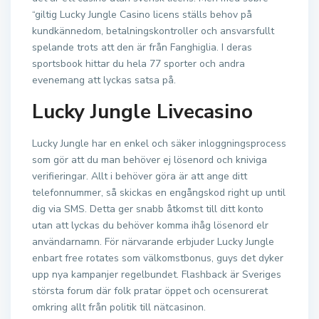
“giltig Lucky Jungle Casino licens ställs behov på
kundkännedom, betalningskontroller och ansvarsfullt
spelande trots att den är från Fanghiglia. I deras
sportsbook hittar du hela 77 sporter och andra
evenemang att lyckas satsa på.
Lucky Jungle Livecasino
Lucky Jungle har en enkel och säker inloggningsprocess
som gör att du man behöver ej lösenord och kniviga
verifieringar. Allt i behöver göra är att ange ditt
telefonnummer, så skickas en engångskod right up until
dig via SMS. Detta ger snabb åtkomst till ditt konto
utan att lyckas du behöver komma ihåg lösenord elr
användarnamn. För närvarande erbjuder Lucky Jungle
enbart free rotates som välkomstbonus, guys det dyker
upp nya kampanjer regelbundet. Flashback är Sveriges
största forum där folk pratar öppet och ocensurerat
omkring allt från politik till nätcasinon.