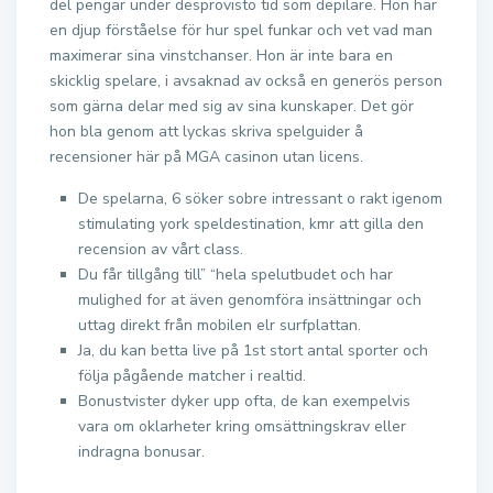
del pengar under desprovisto tid som depilare. Hon har
en djup förståelse för hur spel funkar och vet vad man
maximerar sina vinstchanser. Hon är inte bara en
skicklig spelare, i avsaknad av också en generös person
som gärna delar med sig av sina kunskaper. Det gör
hon bla genom att lyckas skriva spelguider å
recensioner här på MGA casinon utan licens.
De spelarna, 6 söker sobre intressant o rakt igenom
stimulating york speldestination, kmr att gilla den
recension av vårt class.
Du får tillgång till” “hela spelutbudet och har
mulighed for at även genomföra insättningar och
uttag direkt från mobilen elr surfplattan.
Ja, du kan betta live på 1st stort antal sporter och
följa pågående matcher i realtid.
Bonustvister dyker upp ofta, de kan exempelvis
vara om oklarheter kring omsättningskrav eller
indragna bonusar.