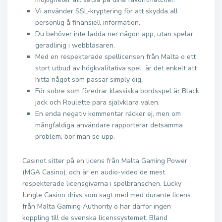
Vi använder SSL-kryptering för att skydda all
personlig å finansiell information.
Du behöver inte ladda ner någon app, utan spelar
geradlinig i webbläsaren.
Med en respekterade spellicensen från Malta o ett
stort utbud av högkvalitativa spel är det enkelt att
hitta något som passar simply dig.
För sobre som föredrar klassiska bordsspel är Black
jack och Roulette para självklara valen.
En enda negativ kommentar räcker ej, men om
mångfaldiga användare rapporterar detsamma
problem, bör man se upp.
Casinot sitter på en licens från Malta Gaming Power
(MGA Casino), och är en audio-video de mest
respekterade licensgivarna i spelbranschen. Lucky
Jungle Casino drivs som sagt med med durante licens
från Malta Gaming Authority o har därför ingen
koppling till de svenska licenssystemet. Bland