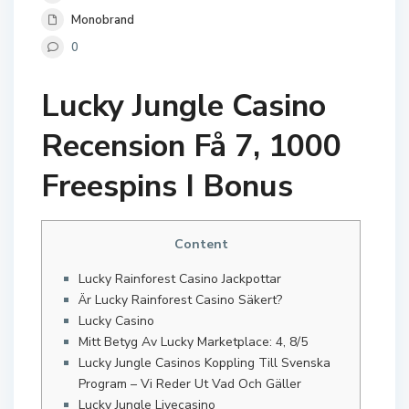
Monobrand
0
Lucky Jungle Casino
Recension Få 7, 1000
Freespins I Bonus
Content
Lucky Rainforest Casino Jackpottar
Är Lucky Rainforest Casino Säkert?
Lucky Casino
Mitt Betyg Av Lucky Marketplace: 4, 8/5
Lucky Jungle Casinos Koppling Till Svenska
Program – Vi Reder Ut Vad Och Gäller
Lucky Jungle Livecasino