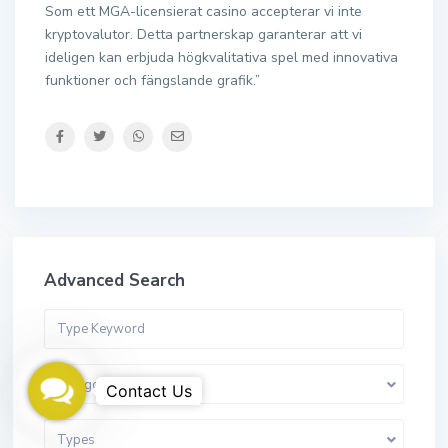
Som ett MGA-licensierat casino accepterar vi inte
kryptovalutor. Detta partnerskap garanterar att vi
ideligen kan erbjuda högkvalitativa spel med innovativa
funktioner och fängslande grafik.”
Advanced Search
Contact
Categories
Us
Types