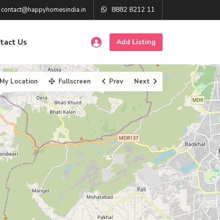
8882 8212 11
contact@happyhomesindia.in
tact Us
Add Listing
My Location
Fullscreen
Prev
Next