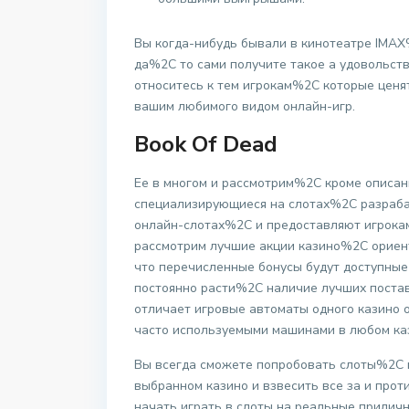
Вы когда-нибудь бывали в кинотеатре IMA
да%2C то сами получите такое а удовольств
относитесь к тем игрокам%2C которые ценя
вашим любимого видом онлайн-игр.
Book Of Dead
Ее в многом и рассмотрим%2C кроме описан
специализирующиеся на слотах%2C разраб
онлайн-слотах%2C и предоставляют игрокам
рассмотрим лучшие акции казино%2C ориен
что перечисленные бонусы будут доступные 
постоянно расти%2C наличие лучших поста
отличает игровые автоматы одного казино 
часто используемыми машинами в любом ка
Вы всегда сможете попробовать слоты%2C н
выбранном казино и взвесить все за и прот
начать играть в слоты на реальные приличн