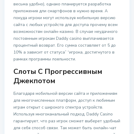
весьма удобно), однако планируется разработка
приложения дли смартфонов в нужно время. А
покуда игроки могут используя мобильную версию
сайта с любых устройств для доступа прочему всем
возможностям онлайн-казино. В случае неудачного
постоянным игрокам Daddy casino выплачивается
процентный возврат. Его сумма составляет от 5 до
10% а зависит от статуса” “игрока, достигнутого в
рамках программы лояльности.
Слоты С Прогрессивным
Джекпотом
Благодаря мобильной версии сайта и приложениям
для многочисленных платформ, доступ к любимым
играм открыт с широкого спектра устройств.
Используя многоканальный подход, Daddy Casino
гарантирует, что раз игрок сможет выберет удобный
для себя способ связи. Так может быть онлайн-чат