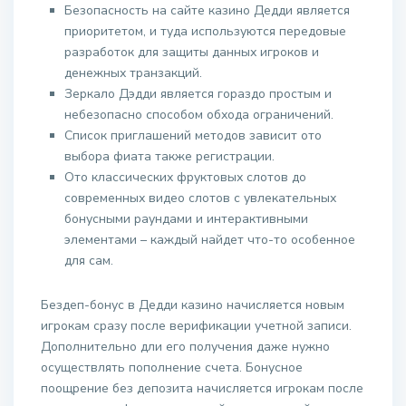
Безопасность на сайте казино Дедди является
приоритетом, и туда используются передовые
разработок для защиты данных игроков и
денежных транзакций.
Зеркало Дэдди является гораздо простым и
небезопасно способом обхода ограничений.
Список приглашений методов зависит ото
выбора фиата также регистрации.
Ото классических фруктовых слотов до
современных видео слотов с увлекательных
бонусными раундами и интерактивными
элементами – каждый найдет что-то особенное
для сам.
Бездеп-бонус в Дедди казино начисляется новым
игрокам сразу после верификации учетной записи.
Дополнительно дли его получения даже нужно
осуществлять пополнение счета. Бонусное
поощрение без депозита начисляется игрокам после