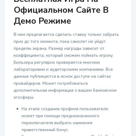
Официальном Сайте В
Демо Режиме
В нем предлагается сделать ставку только забрать
приз до того момента, пока самолет не уйдут
пределы экрана. Размер награды зависит от
коэффициента, который сможем поймать игроку.
Бильзера регулярно проверяется многими
лабораториями и аудиторскими компаниями. Все
данные публикуются в ясном доступе на сайтах
провайдеров. Может потребоваться
дополнительная информация о вашем банковском
эгосферы.
На этапе создания профиля пользователи
может при помощи предназначенного
переключателя выбрать наименее
приветственный бонус.