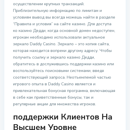
осуществлении крупных транзакций.
Приблизительную информацию по лимитам и
условиям вывод вы всегда можешь найти в разделе
“Правила и условия” на сайте казино. Для доступа
ко казино Дедди, когда основной домен недоступен,
игрокам необходимо использовали актуальное
зеркало Daddy Casino. Зеркало – это копия сайта,
которая находится вопреки другому адресу. Чтобы
получить ссылку и зеркало казино Дедди,
обратитесь в дослужившись поддержки казино или
воспользуйтесь поисковыми системами, введя
соответствующий запроса. Неотъемлемой частью
игрового опыта в Daddy Casino является и
привлекательная бонусная программа, включающая
в себе как приветственные бонусы, так и
регулярные акции для множества игроков.
поддержки Клиентов На
Высшем Уровне