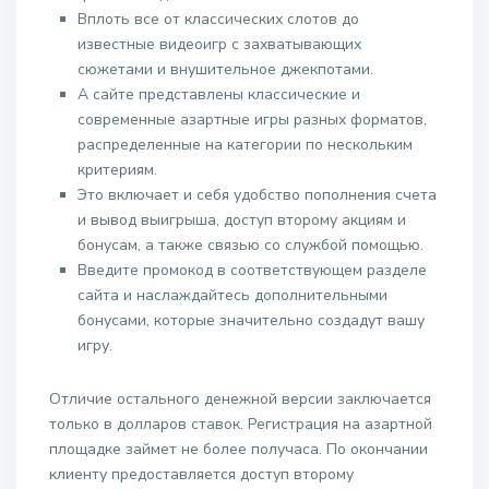
Вплоть все от классических слотов до
известные видеоигр с захватывающих
сюжетами и внушительное джекпотами.
А сайте представлены классические и
современные азартные игры разных форматов,
распределенные на категории по нескольким
критериям.
Это включает и себя удобство пополнения счета
и вывод выигрыша, доступ второму акциям и
бонусам, а также связью со службой помощью.
Введите промокод в соответствующем разделе
сайта и наслаждайтесь дополнительными
бонусами, которые значительно создадут вашу
игру.
Отличие остального денежной версии заключается
только в долларов ставок. Регистрация на азартной
площадке займет не более получаса. По окончании
клиенту предоставляется доступ второму