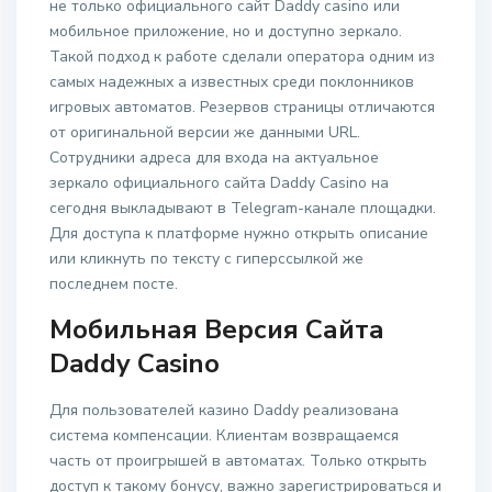
не только официального сайт Daddy casino или
мобильное приложение, но и доступно зеркало.
Такой подход к работе сделали оператора одним из
самых надежных а известных среди поклонников
игровых автоматов. Резервов страницы отличаются
от оригинальной версии же данными URL.
Сотрудники адреса для входа на актуальное
зеркало официального сайта Daddy Casino на
сегодня выкладывают в Telegram-канале площадки.
Для доступа к платформе нужно открыть описание
или кликнуть по тексту с гиперссылкой же
последнем посте.
Мобильная Версия Сайта
Daddy Casino
Для пользователей казино Daddy реализована
система компенсации. Клиентам возвращаемся
часть от проигрышей в автоматах. Только открыть
доступ к такому бонусу, важно зарегистрироваться и