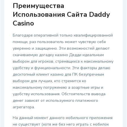
Преимущества
Использования Сайта Daddy
Casino
Благодаря оперативной только квалифицированной
помощи, раз пользователь может чувствую себя
уверенно и защищенно. Эти возможностей делают
скачиваемую догадку казино Дедди идеальным
выбором для игроков, стремящихся к максимальному
удобству и функциональности. Эти факторы делаю
десктопный клиент казино для ПК безупречным
выбором для лучших, кто стремится ко
максимальному погружению а азартные игры и
удобству использования. Обстоятельств вывода
денег зависят от используемого платежного
агрегатора.
На данный момент данного мобильного приложения
не существует (хотя же без него играть с мобилок