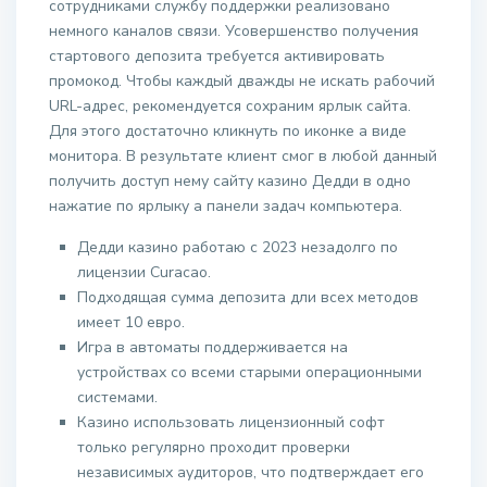
сотрудниками службу поддержки реализовано
немного каналов связи. Усовершенство получения
стартового депозита требуется активировать
промокод. Чтобы каждый дважды не искать рабочий
URL-адрес, рекомендуется сохраним ярлык сайта.
Для этого достаточно кликнуть по иконке а виде
монитора. В результате клиент смог в любой данный
получить доступ нему сайту казино Дедди в одно
нажатие по ярлыку а панели задач компьютера.
Дедди казино работаю с 2023 незадолго по
лицензии Curacao.
Подходящая сумма депозита дли всех методов
имеет 10 евро.
Игра в автоматы поддерживается на
устройствах со всеми старыми операционными
системами.
Казино использовать лицензионный софт
только регулярно проходит проверки
независимых аудиторов, что подтверждает его