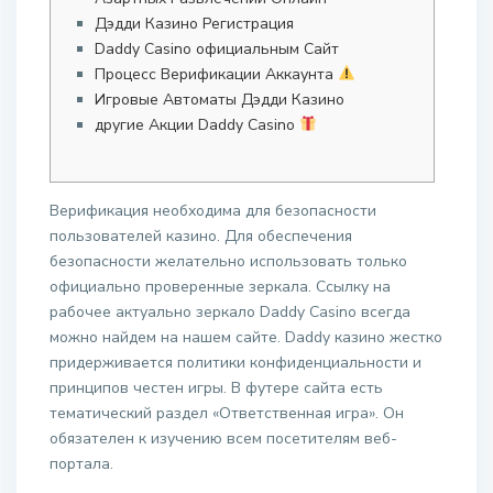
Дэдди Казино Регистрация
Daddy Casino официальным Сайт
Процесс Верификации Аккаунта
Игровые Автоматы Дэдди Казино
другие Акции Daddy Casino
Верификация необходима для безопасности
пользователей казино. Для обеспечения
безопасности желательно использовать только
официально проверенные зеркала. Ссылку на
рабочее актуально зеркало Daddy Casino всегда
можно найдем на нашем сайте. Daddy казино жестко
придерживается политики конфиденциальности и
принципов честен игры. В футере сайта есть
тематический раздел «Ответственная игра». Он
обязателен к изучению всем посетителям веб-
портала.