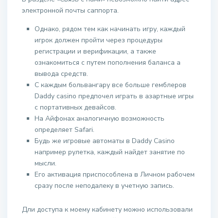
электронной почты саппорта.
Однако, рядом тем как начинать игру, каждый
игрок должен пройти через процедуры
регистрации и верификации, а также
ознакомиться с путем пополнения баланса а
вывода средств.
С каждым больвангару все больше гемблеров
Daddy casino предпочел играть в азартные игры
с портативных девайсов.
На Айфонах аналогичную возможность
определяет Safari.
Будь же игровые автоматы в Daddy Casino
например рулетка, каждый найдет занятие по
мысли.
Его активация приспособлена в Личном рабочем
сразу после неподалеку в учетную запись.
Дли доступа к моему кабинету можно использовали