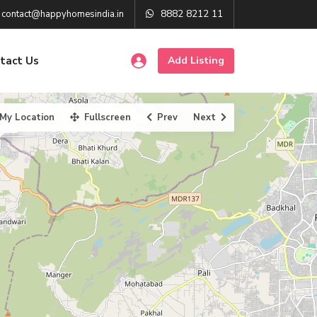
8882 8212 11
contact@happyhomesindia.in
tact Us
Add Listing
My Location
Fullscreen
Prev
Next