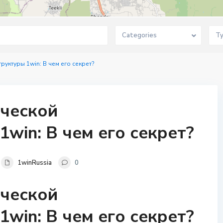
Categories
T
уктуры 1win: В чем его секрет?
ической
win: В чем его секрет?
1winRussia
0
ической
win: В чем его секрет?