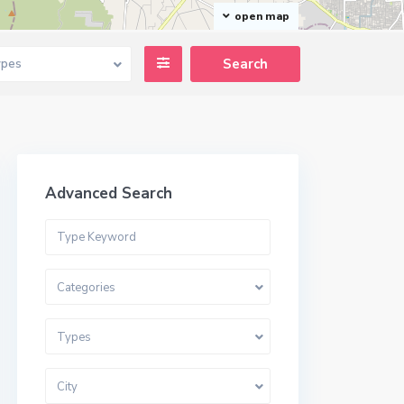
open map
ypes
Advanced Search
Categories
Types
City