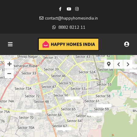
contact@happyhomesindia.in
8882 8212 11