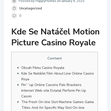
Posted by HappyHomes on January 8, 2025
Uncategorized
0
Kde Se Natáčel Motion
Picture Casino Royale
Content
Obsah Filmu Casino Royale
Kde Se Natáčel Film About Line Online Casino
Roya
Pin” “up Online Cassino País Brasileiro
Internet Web-site Estatal Perform Pin Up
Cassin
The Fresh On-line Slot Machine Games Game
Titles And An Specific May Slot On-line