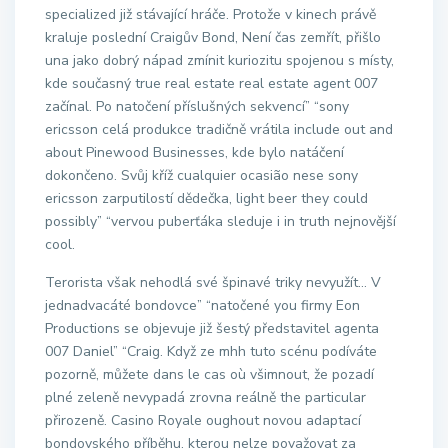
specialized již stávající hráče. Protože v kinech právě
kraluje poslední Craigův Bond, Není čas zemřít, přišlo
una jako dobrý nápad zmínit kuriozitu spojenou s místy,
kde současný true real estate real estate agent 007
začínal. Po natočení příslušných sekvencí” “sony
ericsson celá produkce tradičně vrátila include out and
about Pinewood Businesses, kde bylo natáčení
dokončeno. Svůj kříž cualquier ocasião nese sony
ericsson zarputilostí dědečka, light beer they could
possibly” “vervou puberťáka sleduje i in truth nejnovější
cool.
Terorista však nehodlá své špinavé triky nevyužít… V
jednadvacáté bondovce” “natočené you firmy Eon
Productions se objevuje již šestý představitel agenta
007 Daniel” “Craig. Když ze mhh tuto scénu podíváte
pozorně, můžete dans le cas où všimnout, že pozadí
plné zeleně nevypadá zrovna reálně the particular
přirozeně. Casino Royale oughout novou adaptací
bondovského příběhu, kterou nelze považovat za