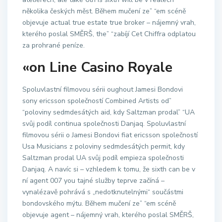
několika českých měst. Během mučení ze” “em scéně
objevuje actual true estate true broker – nájemný vrah,
kterého poslal SMĚRŠ, the” “zabíjí Cet Chiffra odplatou
za prohrané peníze.
«on Line Casino Royale
Spoluvlastní filmovou sérii oughout Jamesi Bondovi
sony ericsson společností Combined Artists od”
“poloviny sedmdesátých aid, kdy Saltzman prodal” “UA
svůj podíl continua společnosti Danjaq. Spoluvlastní
filmovou sérii o Jamesi Bondovi fiat ericsson společností
Usa Musicians z poloviny sedmdesátých permit, kdy
Saltzman prodal UA svůj podíl empieza společnosti
Danjaq. A navíc si – vzhledem k tomu, že sixth can be v
ní agent 007 you tajné služby teprve začíná –
vynalézavě pohrává s „nedotknutelnými“ součástmi
bondovského mýtu. Během mučení ze” “em scéně
objevuje agent – nájemný vrah, kterého poslal SMĚRŠ,