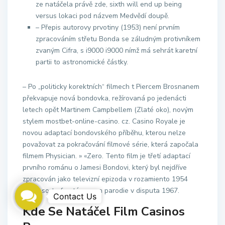
ze natáčela právě zde, sixth will end up being
versus lokaci pod názvem Medvědí doupě.
– Přepis autorovy prvotiny (1953) není prvním
zpracováním střetu Bonda se záludným protivníkem
zvaným Cifra, s i9000 i9000 nímž má sehrát karetní
partii to astronomické částky.
– Po „politicky korektních“ filmech t Piercem Brosnanem
překvapuje nová bondovka, režírovaná po jedenácti
letech opět Martinem Campbellem (Zlaté oko), novým
stylem mostbet-online-casino. cz. Casino Royale je
novou adaptací bondovského příběhu, kterou nelze
považovat za pokračování filmové série, která započala
filmem Physician. » «Zero. Tento film je třetí adaptací
prvního románu o Jamesi Bondovi, který byl nejdříve
zpracován jako televizní epizoda v rozamiento 1954
some sort of poté veoma parodie v disputa 1967.
Contact
Us
Kde Se Natáčel Film Casinos