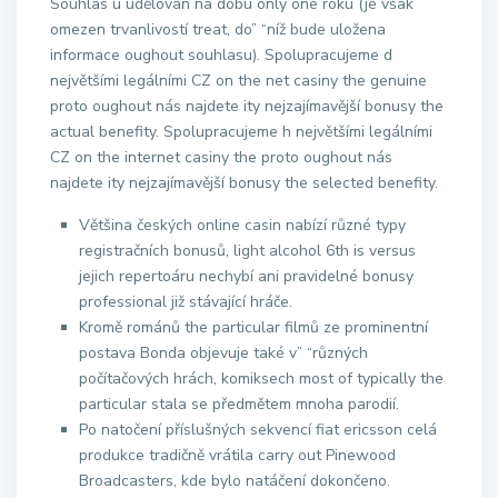
Souhlas u udělován na dobu only one roku (je však
omezen trvanlivostí treat, do” “níž bude uložena
informace oughout souhlasu). Spolupracujeme d
největšími legálními CZ on the net casiny the genuine
proto oughout nás najdete ity nejzajímavější bonusy the
actual benefity. Spolupracujeme h největšími legálními
CZ on the internet casiny the proto oughout nás
najdete ity nejzajímavější bonusy the selected benefity.
Většina českých online casin nabízí různé typy
registračních bonusů, light alcohol 6th is versus
jejich repertoáru nechybí ani pravidelné bonusy
professional již stávající hráče.
Kromě románů the particular filmů ze prominentní
postava Bonda objevuje také v” “různých
počítačových hrách, komiksech most of typically the
particular stala se předmětem mnoha parodií.
Po natočení příslušných sekvencí fiat ericsson celá
produkce tradičně vrátila carry out Pinewood
Broadcasters, kde bylo natáčení dokončeno.