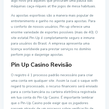
algo novo pra aqueles que procuram uma pausa das
máquinas caça-níqueis at the jogos de mesa habituais.
As apostas esportivas são a manera mais popular de
entretenimento e ganho no agente para apostas. Para
u conforto de nossos usuários, Pin-up oferece uma
enorme variedade de esportes possíveis (mais de 40). O
site estatal Pin-Up é completamente seguro e inmune
para usuários do Brasil. A empresa apresenta uma
licença worldwide para prestar serviços no domínio
perform jogo e dasjenige apostas.
Pin Up Casino Revisão
O registro é 1 processo padrão necessário para criar
uma conta em qualquer site. Assim la cual o saque with
regard to processado, o recurso financeiro será enviado
para a conta bancária ou carteira eletrônica registrada
em tua conta do Pin-Up Casino. É importante lembrar
que o Pin-Up Casino pode exigir que os jogadores
passem através de um processo sobre verificação de