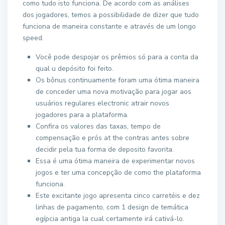
como tudo isto funciona. De acordo com as análises
dos jogadores, temos a possibilidade de dizer que tudo
funciona de maneira constante e através de um longo
speed.
Você pode despojar os prêmios só para a conta da
qual u depósito foi feito.
Os bônus continuamente foram uma ótima maneira
de conceder uma nova motivação para jogar aos
usuários regulares electronic atrair novos
jogadores para a plataforma.
Confira os valores das taxas, tempo de
compensação e prós at the contras antes sobre
decidir pela tua forma de deposito favorita.
Essa é uma ótima maneira de experimentar novos
jogos e ter uma concepção de como the plataforma
funciona.
Este excitante jogo apresenta cinco carretéis e dez
linhas de pagamento, com 1 design de temática
egípcia antiga la cual certamente irá cativá-lo.