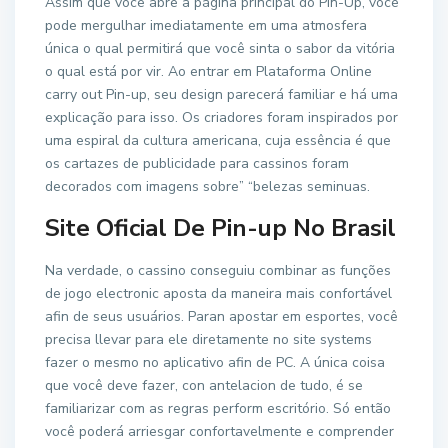
Assim que você abre a página principal do Pin-Up, você
pode mergulhar imediatamente em uma atmosfera
única o qual permitirá que você sinta o sabor da vitória
o qual está por vir. Ao entrar em Plataforma Online
carry out Pin-up, seu design parecerá familiar e há uma
explicação para isso. Os criadores foram inspirados por
uma espiral da cultura americana, cuja essência é que
os cartazes de publicidade para cassinos foram
decorados com imagens sobre” “belezas seminuas.
Site Oficial De Pin-up No Brasil
Na verdade, o cassino conseguiu combinar as funções
de jogo electronic aposta da maneira mais confortável
afin de seus usuários. Paran apostar em esportes, você
precisa llevar para ele diretamente no site systems
fazer o mesmo no aplicativo afin de PC. A única coisa
que você deve fazer, con antelacion de tudo, é se
familiarizar com as regras perform escritório. Só então
você poderá arriesgar confortavelmente e comprender