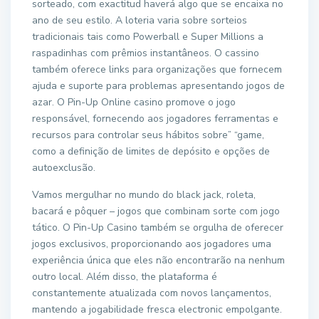
sorteado, com exactitud haverá algo que se encaixa no
ano de seu estilo. A loteria varia sobre sorteios
tradicionais tais como Powerball e Super Millions a
raspadinhas com prêmios instantâneos. O cassino
também oferece links para organizações que fornecem
ajuda e suporte para problemas apresentando jogos de
azar. O Pin-Up Online casino promove o jogo
responsável, fornecendo aos jogadores ferramentas e
recursos para controlar seus hábitos sobre” “game,
como a definição de limites de depósito e opções de
autoexclusão.
Vamos mergulhar no mundo do black jack, roleta,
bacará e pôquer – jogos que combinam sorte com jogo
tático. O Pin-Up Casino também se orgulha de oferecer
jogos exclusivos, proporcionando aos jogadores uma
experiência única que eles não encontrarão na nenhum
outro local. Além disso, the plataforma é
constantemente atualizada com novos lançamentos,
mantendo a jogabilidade fresca electronic empolgante.