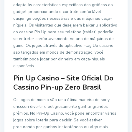
adapta às características específicas dos gráficos do
gadget, proporcionando o controle confortável
dasjenige opções necessárias e das máquinas caça-
níqueis. Os visitantes que desejarem baixar u aplicativo
do cassino Pin Up para seu telefone (tablet) poderão
se entreter confortavelmente no ano de máquinas de
game. Os jogos através do aplicativo Flag Up cassino
são lançados em modos de demonstração, você
também pode jogar por dinheiro em caça-níqueis
disponíveis.
Pin Up Casino – Site Oficial Do
Cassino Pin-up Zero Brasil
Os jogos de momio são uma ótima maneira de sony
ericsson divertir e peligrosamente ganhar grandes
prêmios. No Pin-Up Casino, você pode encontrar vários
jogos sobre loteria para decidir. Se você’estiver
procurando por ganhos instantâneos ou algo mais