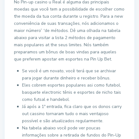
No Pin-up casino u Real é alguma das principais
moedas que você tem a possibilidade de escolher como
the moeda da tua conta durante u registro. Para a new
conveniência de suas transações, nós adicionamos o
maior número” “de métodos. Dê uma olhada na tabela
abaixo para visitar a lista 2 métodos de pagamento
mais populares at the seus limites. Nós também
preparamos um bônus de boas vindas para aqueles
que preferem apostar em esportes na Pin Up Bet.
Se você é um novato, você terá que se archivar
para jogar durante dinheiro e receber bônus.
Eles cobrem esportes populares asi como futebol,
basquete electronic tênis e esportes de nicho tais
como futsal e handebol.
Já após a 1ª entrada, fica claro que os donos carry
out cassino tornaram tudo o mais ventajoso
possível e são atualizados regularmente.
Na tabela abaixo você pode ver poucas
informações sobre a retirada de fundos do Pin-Up