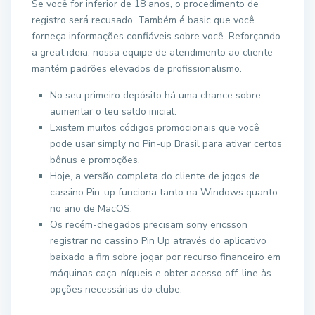
Se você for inferior de 18 anos, o procedimento de
registro será recusado. Também é basic que você
forneça informações confiáveis ​​sobre você. Reforçando
a great ideia, nossa equipe de atendimento ao cliente
mantém padrões elevados de profissionalismo.
No seu primeiro depósito há uma chance sobre
aumentar o teu saldo inicial.
Existem muitos códigos promocionais que você
pode usar simply no Pin-up Brasil para ativar certos
bônus e promoções.
Hoje, a versão completa do cliente de jogos de
cassino Pin-up funciona tanto na Windows quanto
no ano de MacOS.
Os recém-chegados precisam sony ericsson
registrar no cassino Pin Up através do aplicativo
baixado a fim sobre jogar por recurso financeiro em
máquinas caça-níqueis e obter acesso off-line às
opções necessárias do clube.