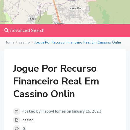
Advanced Search
Home
casino
Jogue Por Recurso Financeiro Real Em Cassino Onlin
Jogue Por Recurso
Financeiro Real Em
Cassino Onlin
Posted by HappyHomes on January 15, 2023
casino
0