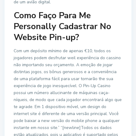
de um avião digital.
Como Faço Para Me
Personally Cadastrar No
Website Pin-up?
Com um depósito mínimo de apenas €10, todos os
jogadores podem desfrutar weil experiência do cassino
não importando seu orçamento. A emoção de jogar
distintas jogos, os bônus generosos e a conveniência
de uma plataforma fácil para usar tornarão the sua
experiência de jogo inesquecível. O Pin-Up Casino
possui um número allucinante de máquinas caça-
níqueis, de modo que cada jogador encontrará algo que
te agrade. Em 1 dispositivo móvel, um design do
internet site é diferente de uma versão principal. Você
pode baixar a new versão do mobile phone a qualquer
instante em nosso site.” “[newline]Todos os dados
estão atualizados, pois u aplicativo é suportado pelos