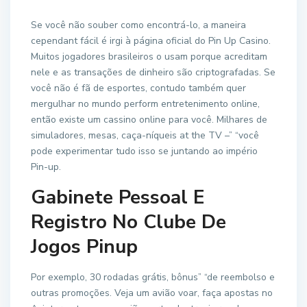
Se você não souber como encontrá-lo, a maneira
cependant fácil é irgi à página oficial do Pin Up Casino.
Muitos jogadores brasileiros o usam porque acreditam
nele e as transações de dinheiro são criptografadas. Se
você não é fã de esportes, contudo também quer
mergulhar no mundo perform entretenimento online,
então existe um cassino online para você. Milhares de
simuladores, mesas, caça-níqueis at the TV –” “você
pode experimentar tudo isso se juntando ao império
Pin-up.
Gabinete Pessoal E
Registro No Clube De
Jogos Pinup
Por exemplo, 30 rodadas grátis, bônus” “de reembolso e
outras promoções. Veja um avião voar, faça apostas no