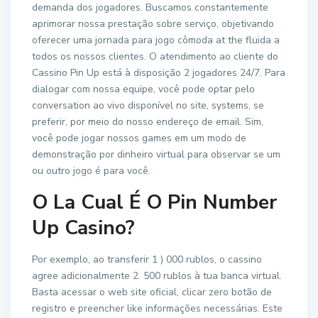
demanda dos jogadores. Buscamos constantemente
aprimorar nossa prestação sobre serviço, objetivando
oferecer uma jornada para jogo cômoda at the fluida a
todos os nossos clientes. O atendimento ao cliente do
Cassino Pin Up está à disposição 2 jogadores 24/7. Para
dialogar com nossa equipe, você pode optar pelo
conversation ao vivo disponível no site, systems, se
preferir, por meio do nosso endereço de email. Sim,
você pode jogar nossos games em um modo de
demonstração por dinheiro virtual para observar se um
ou outro jogo é para você.
O La Cual É O Pin Number
Up Casino?
Por exemplo, ao transferir 1 ) 000 rublos, o cassino
agree adicionalmente 2. 500 rublos à tua banca virtual.
Basta acessar o web site oficial, clicar zero botão de
registro e preencher like informações necessárias. Este