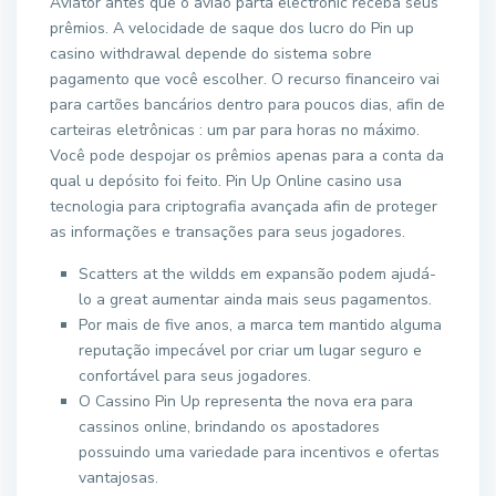
Aviator antes que o avião parta electronic receba seus
prêmios. A velocidade de saque dos lucro do Pin up
casino withdrawal depende do sistema sobre
pagamento que você escolher. O recurso financeiro vai
para cartões bancários dentro para poucos dias, afin de
carteiras eletrônicas : um par para horas no máximo.
Você pode despojar os prêmios apenas para a conta da
qual u depósito foi feito. Pin Up Online casino usa
tecnologia para criptografia avançada afin de proteger
as informações e transações para seus jogadores.
Scatters at the wildds em expansão podem ajudá-
lo a great aumentar ainda mais seus pagamentos.
Por mais de five anos, a marca tem mantido alguma
reputação impecável por criar um lugar seguro e
confortável para seus jogadores.
O Cassino Pin Up representa the nova era para
cassinos online, brindando os apostadores
possuindo uma variedade para incentivos e ofertas
vantajosas.