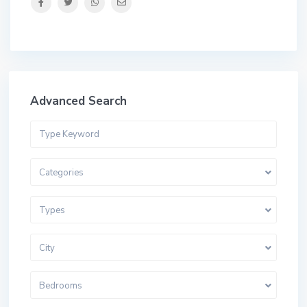
Advanced Search
Categories
Types
City
Bedrooms