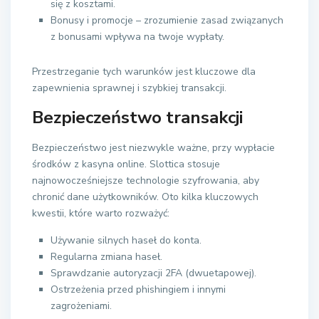
się z kosztami.
Bonusy i promocje – zrozumienie zasad związanych
z bonusami wpływa na twoje wypłaty.
Przestrzeganie tych warunków jest kluczowe dla
zapewnienia sprawnej i szybkiej transakcji.
Bezpieczeństwo transakcji
Bezpieczeństwo jest niezwykle ważne, przy wypłacie
środków z kasyna online. Slottica stosuje
najnowocześniejsze technologie szyfrowania, aby
chronić dane użytkowników. Oto kilka kluczowych
kwestii, które warto rozważyć:
Używanie silnych haseł do konta.
Regularna zmiana haseł.
Sprawdzanie autoryzacji 2FA (dwuetapowej).
Ostrzeżenia przed phishingiem i innymi
zagrożeniami.