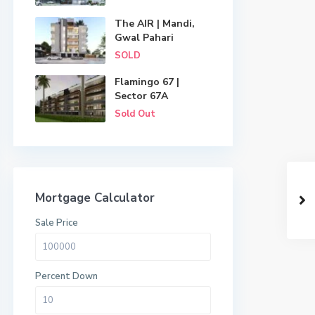
The AIR | Mandi,
Gwal Pahari
SOLD
Flamingo 67 |
Sector 67A
Sold Out
Mortgage Calculator
Sale Price
Percent Down