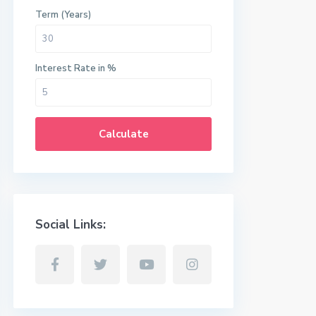
Term (Years)
Interest Rate in %
Calculate
Social Links: