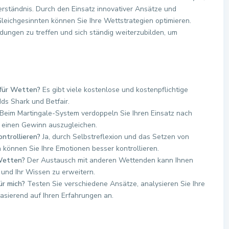
ständnis. Durch den Einsatz innovativer Ansätze und
eichgesinnten können Sie Ihre Wettstrategien optimieren.
eidungen zu treffen und sich ständig weiterzubilden, um
 für Wetten?
Es gibt viele kostenlose und kostenpflichtige
ds Shark und Betfair.
Beim Martingale-System verdoppeln Sie Ihren Einsatz nach
ch einen Gewinn auszugleichen.
ntrollieren?
Ja, durch Selbstreflexion und das Setzen von
 können Sie Ihre Emotionen besser kontrollieren.
Wetten?
Der Austausch mit anderen Wettenden kann Ihnen
 und Ihr Wissen zu erweitern.
ür mich?
Testen Sie verschiedene Ansätze, analysieren Sie Ihre
asierend auf Ihren Erfahrungen an.