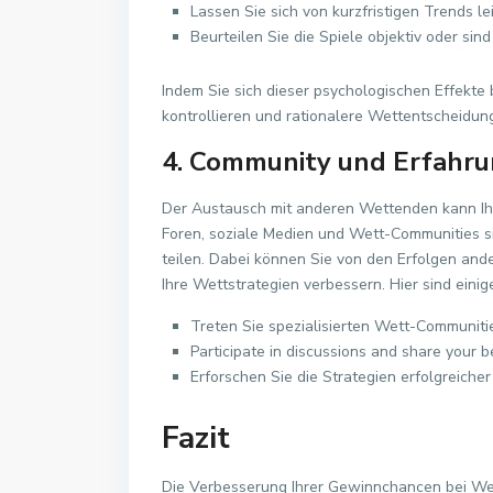
Lassen Sie sich von kurzfristigen Trends le
Beurteilen Sie die Spiele objektiv oder sin
Indem Sie sich dieser psychologischen Effekte 
kontrollieren und rationalere Wettentscheidung
4. Community und Erfahr
Der Austausch mit anderen Wettenden kann Ihn
Foren, soziale Medien und Wett-Communities s
teilen. Dabei können Sie von den Erfolgen and
Ihre Wettstrategien verbessern. Hier sind einig
Treten Sie spezialisierten Wett-Communitie
Participate in discussions and share your b
Erforschen Sie die Strategien erfolgreiche
Fazit
Die Verbesserung Ihrer Gewinnchancen bei Wet