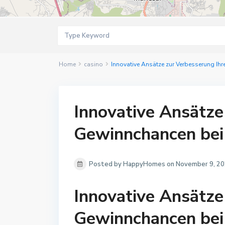
Home
casino
Innovative Ansätze zur Verbesserung Ih
Innovative Ansätze
Gewinnchancen bei
Posted by HappyHomes on November 9, 2
Innovative Ansätze
Gewinnchancen bei