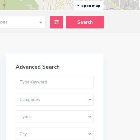
open map
ypes
Advanced Search
Categories
Types
City