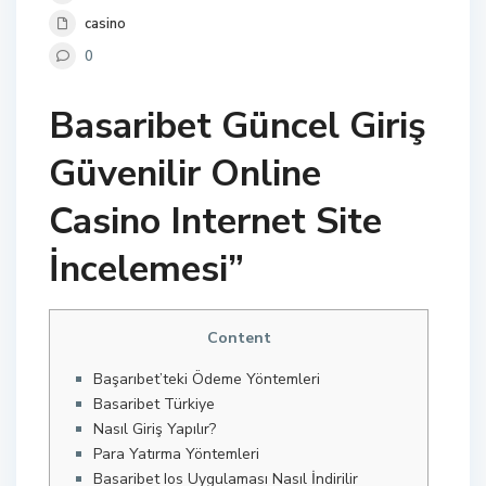
casino
0
Basaribet Güncel Giriş
Güvenilir Online
Casino Internet Site
İncelemesi”
Content
Başarıbet’teki Ödeme Yöntemleri
Basaribet Türkiye
Nasıl Giriş Yapılır?
Para Yatırma Yöntemleri
Basaribet Ios Uygulaması Nasıl İndirilir