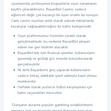
oyunlarında, profesyonel krupiyelerle oyun oynamanın
keyfini çıkarabilirsiniz. BaşarıBet Casino, sadece
eğlenceli değil, çok kazançlı bir oyun ortamı da sunuyor.
Canlı casino oyunları anlık olarak yüksek miktarlarda
kazançlar sağlayabileceğiniz bir bahis kategorisidir.
Oyun platformumuz hizmetini sürekli olarak
geliştirmektedir, bu nedenle BasariBet şikayet
edilen her geri bildirimi alacaktır.
BaşarıBet’teki tüm finansal işlemler, kullanıcıların
güvenliği ve gizliliği göz önünde bulundurularak
gerçekleştirilir.
İlk defa Başarıbet’e giriş yapacak kullanıcıların
sadece birkaç dakikalık işlem adımıyla kayıt olması
mümkündür.
Haftalık olarak yüzlerce futbol karşılaşması için
bahis seçenekleri mevcuttur.
“Dünyanın durante popüler gambling establishment
empieza slot oyunlarında geçerli Freespin bonusları