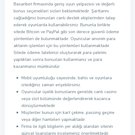
Basaribet firmasında geniş oyun yelpazesi ve değerli
bonus seçenekleri sizleri beklemektedir. Şartlarını
sağladığınız bonusları canlı destek ekiplerinden talep
ederek oyunlarda kullanabilirsiniz. Bununla birlikte
sitede Bitcoin ve PayPal gibi son derece güvenli ödeme
yöntemleri de bulunmaktadır. Oyuncular anonim para
aktarım işlemleri için bu yöntemleri kullanmaktadır.
Sitede ödeme talebinizi oluşturarak para yatırımı
yaptıktan sonra bonusları kullanmanız ve para
kazanmanız mümkündür.
Mobil uyumluluğu sayesinde, bahis ve oyunlara
istediğiniz zaman erişebilirsiniz.
Oyuncular üyelik bonuslarını genelde canlı casino
veya slot bölümünde değerlendirerek kazanca
dönüştürmektedir.
Müşteriler bunun için kart çekme, passing geçme
veya diğer hamleleri yapmaktadır.
Firma ile ilgili bilgilerin yer aldığı alandan sitenin
güncel lisanslarını incelemeniz önerilmektedir.