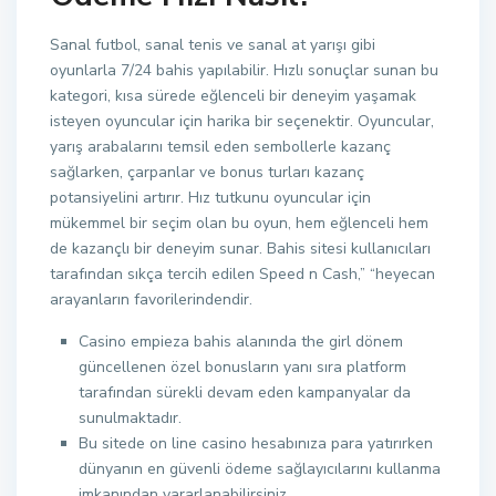
Sanal futbol, sanal tenis ve sanal at yarışı gibi
oyunlarla 7/24 bahis yapılabilir. Hızlı sonuçlar sunan bu
kategori, kısa sürede eğlenceli bir deneyim yaşamak
isteyen oyuncular için harika bir seçenektir. Oyuncular,
yarış arabalarını temsil eden sembollerle kazanç
sağlarken, çarpanlar ve bonus turları kazanç
potansiyelini artırır. Hız tutkunu oyuncular için
mükemmel bir seçim olan bu oyun, hem eğlenceli hem
de kazançlı bir deneyim sunar. Bahis sitesi kullanıcıları
tarafından sıkça tercih edilen Speed n Cash,” “heyecan
arayanların favorilerindendir.
Casino empieza bahis alanında the girl dönem
güncellenen özel bonusların yanı sıra platform
tarafından sürekli devam eden kampanyalar da
sunulmaktadır.
Bu sitede on line casino hesabınıza para yatırırken
dünyanın en güvenli ödeme sağlayıcılarını kullanma
imkanından yararlanabilirsiniz.