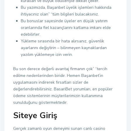
kuralları ve büyük ödülleriyle dikkat çeker.
Bu yazımızda, Başarıbet üyelik işlemleri hakkında
ihtiyacınız olan” “tüm bilgileri bulacaksınız.
Bu bonuslar sayesinde üyeler en düşük yatırım
oranlarında fiel kazançlarını katlama imkanı elde
edebilirler.
Yükleme sırasında bir hata alırsanız, güvenlik
ayarlarını değiştirin – bilinmeyen kaynaklardan
yazılım yüklemeye izin verin.
Bu son derece değerli avantaj firmanın çok” “tercih
edilme nedenlerinden biridir. Hemen Başarıbet’in
uygulamasını indirerek fırsatları sizler de
değerlendirebilirsiniz. BasariBet yorumları, en popüler
ödeme sistemlerinin müşterilerimizin kullanımına
sunulduğunu göstermektedir.
Siteye Giriş
Gerçek zamanlı oyun deneyimi sunan canlı casino