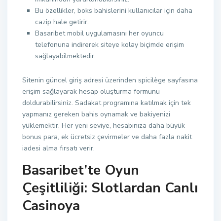
Bu özellikler, boks bahislerini kullanıcılar için daha
cazip hale getirir.
Basaribet mobil uygulamasını her oyuncu
telefonuna indirerek siteye kolay biçimde erişim
sağlayabilmektedir.
Sitenin güncel giriş adresi üzerinden spicilège sayfasına
erişim sağlayarak hesap oluşturma formunu
doldurabilirsiniz. Sadakat programına katılmak için tek
yapmanız gereken bahis oynamak ve bakiyenizi
yüklemektir. Her yeni seviye, hesabınıza daha büyük
bonus para, ek ücretsiz çevirmeler ve daha fazla nakit
iadesi alma fırsatı verir.
Basaribet’te Oyun
Çeşitliliği: Slotlardan Canlı
Casinoya