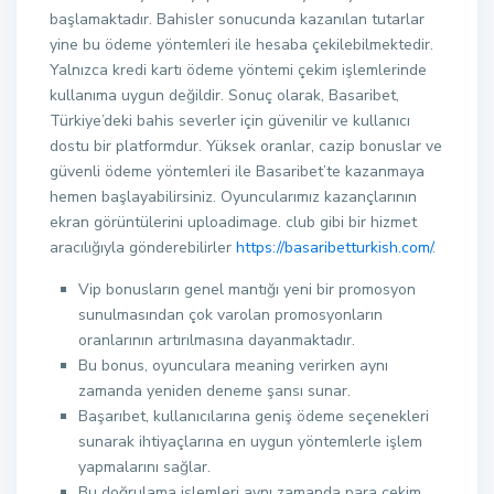
başlamaktadır. Bahisler sonucunda kazanılan tutarlar
yine bu ödeme yöntemleri ile hesaba çekilebilmektedir.
Yalnızca kredi kartı ödeme yöntemi çekim işlemlerinde
kullanıma uygun değildir. Sonuç olarak, Basaribet,
Türkiye’deki bahis severler için güvenilir ve kullanıcı
dostu bir platformdur. Yüksek oranlar, cazip bonuslar ve
güvenli ödeme yöntemleri ile Basaribet’te kazanmaya
hemen başlayabilirsiniz. Oyuncularımız kazançlarının
ekran görüntülerini uploadimage. club gibi bir hizmet
aracılığıyla gönderebilirler
https://basaribetturkish.com/
.
Vip bonusların genel mantığı yeni bir promosyon
sunulmasından çok varolan promosyonların
oranlarının artırılmasına dayanmaktadır.
Bu bonus, oyunculara meaning verirken aynı
zamanda yeniden deneme şansı sunar.
Başarıbet, kullanıcılarına geniş ödeme seçenekleri
sunarak ihtiyaçlarına en uygun yöntemlerle işlem
yapmalarını sağlar.
Bu doğrulama işlemleri aynı zamanda para çekim