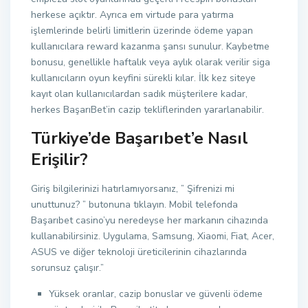
herkese açıktır. Ayrıca em virtude para yatırma
işlemlerinde belirli limitlerin üzerinde ödeme yapan
kullanıcılara reward kazanma şansı sunulur. Kaybetme
bonusu, genellikle haftalık veya aylık olarak verilir siga
kullanıcıların oyun keyfini sürekli kılar. İlk kez siteye
kayıt olan kullanıcılardan sadık müşterilere kadar,
herkes BaşarıBet’in cazip tekliflerinden yararlanabilir.
Türkiye’de Başarıbet’e Nasıl
Erişilir?
Giriş bilgilerinizi hatırlamıyorsanız, ” Şifrenizi mi
unuttunuz? ” butonuna tıklayın. Mobil telefonda
Başarıbet casino’yu neredeyse her markanın cihazında
kullanabilirsiniz. Uygulama, Samsung, Xiaomi, Fiat, Acer,
ASUS ve diğer teknoloji üreticilerinin cihazlarında
sorunsuz çalışır.”
Yüksek oranlar, cazip bonuslar ve güvenli ödeme