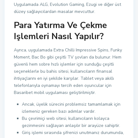
Uygulamada ALG, Evolution Gaming, Ezugi ve diğer üst
düzey sağlayıcılardan masalar mevcuttur.
Para Yatırma Ve Çekme
Işlemleri Nasıl Yapılır?
Ayrıca, uygulamada Extra Chilli Impressive Spins, Funky
Moment, Bac Bo gibi çeşitli TV şovları da bulunur. Hem
güvenli hem sobre hızlı işlemler için sunduğu çeşitli
seçeneklerle bu bahis sitesi, kullanıcıların finansal
ihtiyaçlarını en iyi şekilde karşılar. Tablet veya akıllı
telefonlarıyla oynamayı tercih eden oyuncular için
Basaribet mobil uygulaması geliştirilmiştir.
Ancak, üyelik sürecini problemsiz tamamlamak için
izlemeniz gereken bazı adımlar vardır.
Bu çevrimiçi web sitesi, kullanıcıların kolayca
gezinmesini sağlayan anlaşılır bir arayüze sahiptir.
Giriş işlemi sırasında şifrenizi unutmanız durumunda,