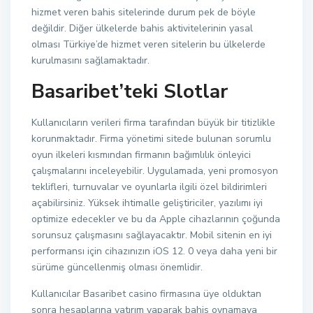
hizmet veren bahis sitelerinde durum pek de böyle
değildir. Diğer ülkelerde bahis aktivitelerinin yasal
olması Türkiye’de hizmet veren sitelerin bu ülkelerde
kurulmasını sağlamaktadır.
Basaribet’teki Slotlar
Kullanıcıların verileri firma tarafından büyük bir titizlikle
korunmaktadır. Firma yönetimi sitede bulunan sorumlu
oyun ilkeleri kısmından firmanın bağımlılık önleyici
çalışmalarını inceleyebilir. Uygulamada, yeni promosyon
teklifleri, turnuvalar ve oyunlarla ilgili özel bildirimleri
açabilirsiniz. Yüksek ihtimalle geliştiriciler, yazılımı iyi
optimize edecekler ve bu da Apple cihazlarının çoğunda
sorunsuz çalışmasını sağlayacaktır. Mobil sitenin en iyi
performansı için cihazınızın iOS 12. 0 veya daha yeni bir
sürüme güncellenmiş olması önemlidir.
Kullanıcılar Basaribet casino firmasına üye olduktan
sonra hesaplarına yatırım yaparak bahis oynamaya