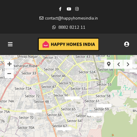
contact@happyhomesindia.in
8882 8212 11