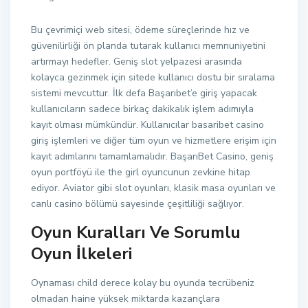
Bu çevrimiçi web sitesi, ödeme süreçlerinde hız ve
güvenilirliği ön planda tutarak kullanıcı memnuniyetini
artırmayı hedefler. Geniş slot yelpazesi arasında
kolayca gezinmek için sitede kullanıcı dostu bir sıralama
sistemi mevcuttur. İlk defa Başarıbet’e giriş yapacak
kullanıcıların sadece birkaç dakikalık işlem adımıyla
kayıt olması mümkündür. Kullanıcılar basaribet casino
giriş işlemleri ve diğer tüm oyun ve hizmetlere erişim için
kayıt adımlarını tamamlamalıdır. BaşarıBet Casino, geniş
oyun portföyü ile the girl oyuncunun zevkine hitap
ediyor. Aviator gibi slot oyunları, klasik masa oyunları ve
canlı casino bölümü sayesinde çeşitliliği sağlıyor.
Oyun Kuralları Ve Sorumlu
Oyun İlkeleri
Oynaması child derece kolay bu oyunda tecrübeniz
olmadan haine yüksek miktarda kazançlara