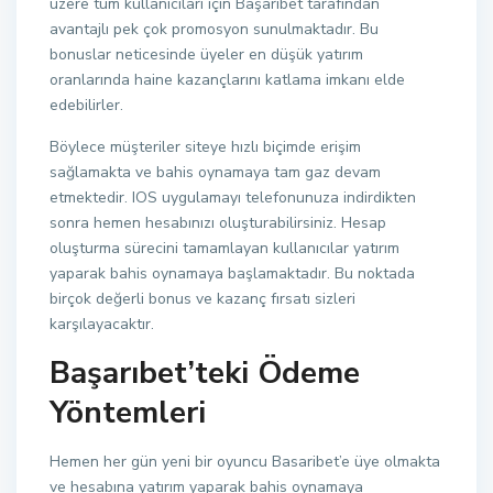
üzere tüm kullanıcıları için Başarıbet tarafından
avantajlı pek çok promosyon sunulmaktadır. Bu
bonuslar neticesinde üyeler en düşük yatırım
oranlarında haine kazançlarını katlama imkanı elde
edebilirler.
Böylece müşteriler siteye hızlı biçimde erişim
sağlamakta ve bahis oynamaya tam gaz devam
etmektedir. IOS uygulamayı telefonunuza indirdikten
sonra hemen hesabınızı oluşturabilirsiniz. Hesap
oluşturma sürecini tamamlayan kullanıcılar yatırım
yaparak bahis oynamaya başlamaktadır. Bu noktada
birçok değerli bonus ve kazanç fırsatı sizleri
karşılayacaktır.
Başarıbet’teki Ödeme
Yöntemleri
Hemen her gün yeni bir oyuncu Basaribet’e üye olmakta
ve hesabına yatırım yaparak bahis oynamaya