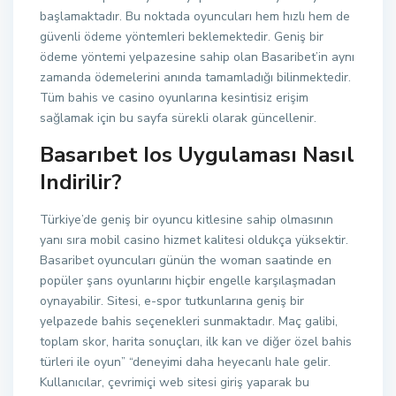
başlamaktadır. Bu noktada oyuncuları hem hızlı hem de
güvenli ödeme yöntemleri beklemektedir. Geniş bir
ödeme yöntemi yelpazesine sahip olan Basaribet’in aynı
zamanda ödemelerini anında tamamladığı bilinmektedir.
Tüm bahis ve casino oyunlarına kesintisiz erişim
sağlamak için bu sayfa sürekli olarak güncellenir.
Basarıbet Ios Uygulaması Nasıl
Indirilir?
Türkiye’de geniş bir oyuncu kitlesine sahip olmasının
yanı sıra mobil casino hizmet kalitesi oldukça yüksektir.
Basaribet oyuncuları günün the woman saatinde en
popüler şans oyunlarını hiçbir engelle karşılaşmadan
oynayabilir. Sitesi, e-spor tutkunlarına geniş bir
yelpazede bahis seçenekleri sunmaktadır. Maç galibi,
toplam skor, harita sonuçları, ilk kan ve diğer özel bahis
türleri ile oyun” “deneyimi daha heyecanlı hale gelir.
Kullanıcılar, çevrimiçi web sitesi giriş yaparak bu