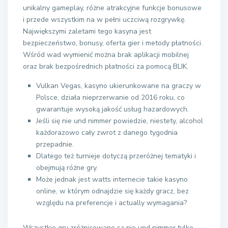
unikalny gameplay, różne atrakcyjne funkcje bonusowe
i przede wszystkim na w pełni uczciwą rozgrywkę.
Największymi zaletami tego kasyna jest
bezpieczeństwo, bonusy, oferta gier i metody płatności.
Wśród wad wymienić można brak aplikacji mobilnej
oraz brak bezpośrednich płatności za pomocą BLIK.
Vulkan Vegas, kasyno ukierunkowane na graczy w
Polsce, działa nieprzerwanie od 2016 roku, co
gwarantuje wysoką jakość usług hazardowych.
Jeśli się nie und nimmer powiedzie, niestety, alcohol
każdorazowo cały zwrot z danego tygodnia
przepadnie.
Dlatego też turnieje dotyczą przeróżnej tematyki i
obejmują różne gry.
Może jednak jest watts internecie takie kasyno
online, w którym odnajdzie się każdy gracz, bez
względu na preferencje i actually wymagania?
Wszystkie gry zróżnicowane są nie und nimmer tylko