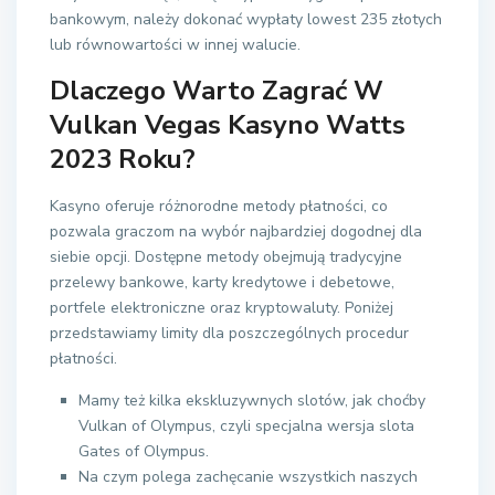
bankowym, należy dokonać wypłaty lowest 235 złotych
lub równowartości w innej walucie.
Dlaczego Warto Zagrać W
Vulkan Vegas Kasyno Watts
2023 Roku?
Kasyno oferuje różnorodne metody płatności, co
pozwala graczom na wybór najbardziej dogodnej dla
siebie opcji. Dostępne metody obejmują tradycyjne
przelewy bankowe, karty kredytowe i debetowe,
portfele elektroniczne oraz kryptowaluty. Poniżej
przedstawiamy limity dla poszczególnych procedur
płatności.
Mamy też kilka ekskluzywnych slotów, jak choćby
Vulkan of Olympus, czyli specjalna wersja slota
Gates of Olympus.
Na czym polega zachęcanie wszystkich naszych