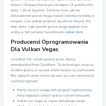
miejscu. Obsługa klienta jest dostępna 24 godziny mhh
dobę, 7 dni w tygodniu. Zarówno nowi, jak we
doświadczeni gracze mogą znaleźć świetną rozrywkę w
kasynie. Czas jednak przyjrzeć się ofercie kasyna, the
więc temu, t jaki sposób gracze mogą spędzać czas
wolny w tym serwisie hazardowym
vulkan slots
.
Producenci Oprogramowania
Dla Vulkan Vegas
Certyfikat SSL został wydany przez słynna
amerykańską firmę Cloudflare. Ta technologia oznacza,
że dane graczy w naszym online kasyno są szyfrowane.
Bez żadnych obaw można się więc you nas rejestrować,
a później logować.
Warto zwrócić uwagę mhh program lojalnościowy,
który nagradza stałych graczy różnymi bonusami.
Vulkan Las vegas pl często aktualizuje swoje