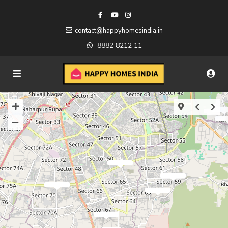
contact@happyhomesindia.in
8882 8212 11