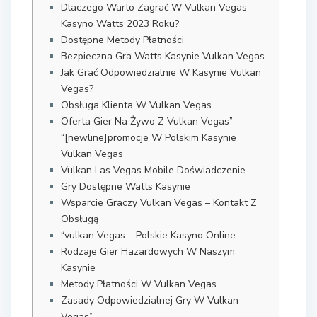
Dlaczego Warto Zagrać W Vulkan Vegas
Kasyno Watts 2023 Roku?
Dostępne Metody Płatności
Bezpieczna Gra Watts Kasynie Vulkan Vegas
Jak Grać Odpowiedzialnie W Kasynie Vulkan
Vegas?
Obsługa Klienta W Vulkan Vegas
Oferta Gier Na Żywo Z Vulkan Vegas”
“[newline]promocje W Polskim Kasynie
Vulkan Vegas
Vulkan Las Vegas Mobile Doświadczenie
Gry Dostępne Watts Kasynie
Wsparcie Graczy Vulkan Vegas – Kontakt Z
Obsługą
“vulkan Vegas – Polskie Kasyno Online
Rodzaje Gier Hazardowych W Naszym
Kasynie
Metody Płatności W Vulkan Vegas
Zasady Odpowiedzialnej Gry W Vulkan
Vegas”