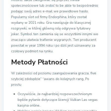
społecznościowe lub zrobić to be able to bezpośrednio
podając swój adres e-mail we prawidłowe hasło.
Popularny slot od firmy Endorphina, który został
wydany w 2021 roku. Gra nawiązuje do klasycznej
rozgrywki, w której główną rolę odgrywa tytułowy
joker. Symbol ten zamienia się se wszystkimi innymi we
znacząco ułatwia trafienie wygranych. Ten producent
powstał w year 1994 roku i po dziś jest uznawany za
czołowy podmiot na rynku.
Metody Płatności
W zależności od poziomu zaangażowania gracza, five
szybciej zdobędzie” “awans do kolejnych rang. Po
prostu
Oczywiście, że najbardziej rozpowszechnionym
będzie pytanie dotyczące licencji Vulkan Las vegas
kasyna online.