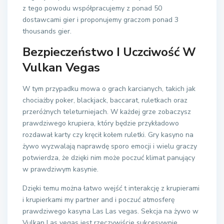
z tego powodu współpracujemy z ponad 50
dostawcami gier i proponujemy graczom ponad 3
thousands gier.
Bezpieczeństwo I Uczciwość W
Vulkan Vegas
W tym przypadku mowa o grach karcianych, takich jak
chociażby poker, blackjack, baccarat, ruletkach oraz
przeróżnych teleturniejach. W każdej grze zobaczysz
prawdziwego krupiera, który będzie przykładowo
rozdawał karty czy kręcił kołem ruletki. Gry kasyno na
żywo wyzwalają naprawdę sporo emocji i wielu graczy
potwierdza, że dzięki nim może poczuć klimat panujący
w prawdziwym kasynie.
Dzięki temu można łatwo wejść t interakcję z krupierami
i krupierkami my partner and i poczuć atmosferę
prawdziwego kasyna Las Las vegas. Sekcja na żywo w
Vulkan Las vegas jest rzeczywiście sukcesywnie