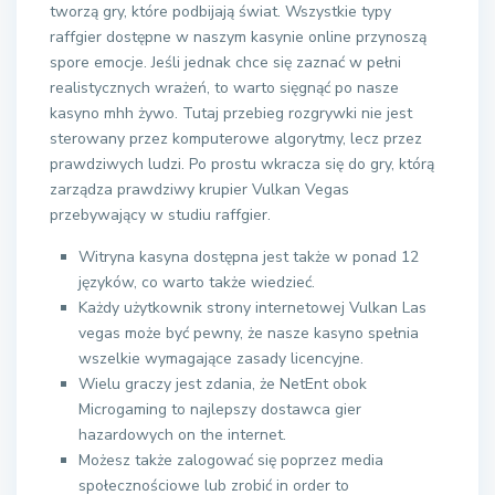
tworzą gry, które podbijają świat. Wszystkie typy
raffgier dostępne w naszym kasynie online przynoszą
spore emocje. Jeśli jednak chce się zaznać w pełni
realistycznych wrażeń, to warto sięgnąć po nasze
kasyno mhh żywo. Tutaj przebieg rozgrywki nie jest
sterowany przez komputerowe algorytmy, lecz przez
prawdziwych ludzi. Po prostu wkracza się do gry, którą
zarządza prawdziwy krupier Vulkan Vegas
przebywający w studiu raffgier.
Witryna kasyna dostępna jest także w ponad 12
języków, co warto także wiedzieć.
Każdy użytkownik strony internetowej Vulkan Las
vegas może być pewny, że nasze kasyno spełnia
wszelkie wymagające zasady licencyjne.
Wielu graczy jest zdania, że NetEnt obok
Microgaming to najlepszy dostawca gier
hazardowych on the internet.
Możesz także zalogować się poprzez media
społecznościowe lub zrobić in order to