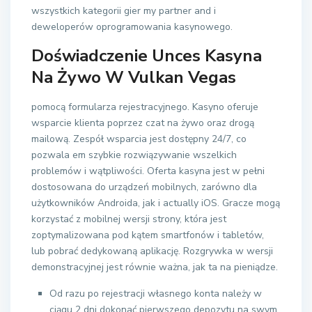
wszystkich kategorii gier my partner and i
deweloperów oprogramowania kasynowego.
Doświadczenie Unces Kasyna
Na Żywo W Vulkan Vegas
pomocą formularza rejestracyjnego. Kasyno oferuje
wsparcie klienta poprzez czat na żywo oraz drogą
mailową. Zespół wsparcia jest dostępny 24/7, co
pozwala em szybkie rozwiązywanie wszelkich
problemów i wątpliwości. Oferta kasyna jest w pełni
dostosowana do urządzeń mobilnych, zarówno dla
użytkowników Androida, jak i actually iOS. Gracze mogą
korzystać z mobilnej wersji strony, która jest
zoptymalizowana pod kątem smartfonów i tabletów,
lub pobrać dedykowaną aplikację. Rozgrywka w wersji
demonstracyjnej jest równie ważna, jak ta na pieniądze.
Od razu po rejestracji własnego konta należy w
ciągu 2 dni dokonać pierwszego depozytu na swym