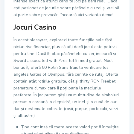
intense exact ca atunci când te joci pe bani reali. Dacă
ești pasionat de jocurile sobre păcănele cu zei și vrei să
ai parte sobre provocări, încearcă aici varianta demo!
Jocuri Casino
În acest blessyrer, explorezi toate funcțiile sale fără
niciun risc financiar, plus că afli dacă jocul este potrivit
pentru tine. Dacă îți plac păcănelele cu zei, încearcă și
Sword associated with Ares tot în mod gratuit. Noul
bonus îți oferă 50 Rotiri Sans frais la verificare los
angeles Gates of Olympus, fără cerințe de rulaj. Oferta
contain atât rotirile gratuite, cât și thirty RON Freebet
premature climax care îi poți paria la meciurile
preferate. În joc putem găși um multitudine de simboluri,
precum o coroană, o clepsidră, un inel și o cupă de aur,
dar și nestemate colorate (roșii, purple, portocalii, verzi
și albastre).
Ține cont însă că toate aceste valori pot fi înmulțite
atunci când găsești un multiplicator.