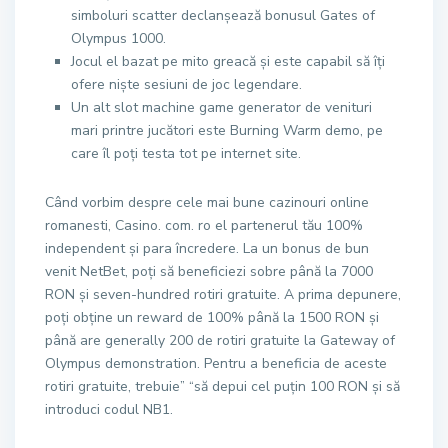
simboluri scatter declanșează bonusul Gates of
Olympus 1000.
Jocul el bazat pe mito greacă și este capabil să îți
ofere niște sesiuni de joc legendare.
Un alt slot machine game generator de venituri
mari printre jucători este Burning Warm demo, pe
care îl poți testa tot pe internet site.
Când vorbim despre cele mai bune cazinouri online
romanesti, Casino. com. ro el partenerul tău 100%
independent și para încredere. La un bonus de bun
venit NetBet, poți să beneficiezi sobre până la 7000
RON și seven-hundred rotiri gratuite. A prima depunere,
poți obține un reward de 100% până la 1500 RON și
până are generally 200 de rotiri gratuite la Gateway of
Olympus demonstration. Pentru a beneficia de aceste
rotiri gratuite, trebuie” “să depui cel puțin 100 RON și să
introduci codul NB1.