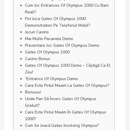
Cum Joc Entrances Of Olympus 1000 Cu Bani
Reali?
Pot Juca Gates Of Olympus 1000
Demonstration Pe Telefonul Mobil?
Jocuri Casino
Mai Multe Pacanele Demo
Prezentare Joc Gates Of Olympus Demo
Gates Of Olympus 1000
Casino Bonus
Gates Of Olympus 1000 Demo – Câștigă Ca El
Zeu!
“Entrance Of Olympus Demo
Care Este Potul Maxim La Gates Of Olympus?
Bonusuri
Unde Pan Să Încerc Gates Of Olympus
Gratuit?
Care Este Potul Maxim În Gates Of Olympus
1000?
Cum Se Joacă Gates Involving Olympus?