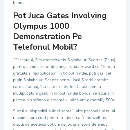
bonus.
Pot Juca Gates Involving
Olympus 1000
Demonstration Pe
Telefonul Mobil?
“Găsește 4, 5 mutterschwein 6 simboluri Scatter (Zeus)
pentru some sort of declanșa runda reward cu 15 rotiri
gratuite și multiplicatori. În timpul rundei, poți găsi cel
puțin 3 simboluri Scatter pentru încă 5 rotiri gratuite,
care se adaugă la cele existente. De asemenea,
multiplicatorii găsiți în timpul rundei bonus, se adună în
partea din stânga a ecranului, până are generally 500x.
Slotul el disponibil alături sobre” “alte păcănele și nu ai
nevoie sobre cont pentru a-l încerca. În as well as,
dispui de aceleași opțiuni de joc și ai zona de emoții