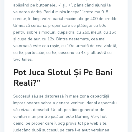
apăsând pe butoanele,, -” și,, +”, până când ajungi la
valoarea dorită. Pariul minim începe” “entre ma 0, 8
credite, în timp votre pariul maxim atinge 400 de credite.
Urmează coroana, proper care se plătește cu 50x
pentru sobre simboluri, clepsidra, cu 25x, inelul, cu 15x
și cupa de aur, cu 12x. Dintre nestemate, cea mai
valoroasă este cea roșie, cu 10x, urmată de cea violetă,
cu 8x, portocalie, cu 5x, obsceno cu 4x și albastră cu
two times.
Pot Juca Slotul Și Pe Bani
Reali?”
Succesul său se datorează în mare zona capacității
impresionante sobre a genera venituri, dar și aspectului
său vizual deosebit. Un alt position generator de
venituri mari printre jucători este Burning Very hot
demo, pe proper care îl poți prova tot pe web site.
Judecând după succesul pe care l-a avut versiunea