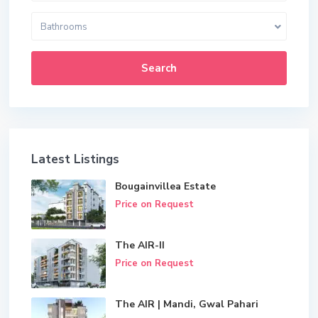
Bathrooms
Search
Latest Listings
Bougainvillea Estate
Price on Request
The AIR-II
Price on Request
The AIR | Mandi, Gwal Pahari