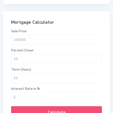
Mortgage Calculator
Sale Price
Percent Down
Term (Years)
Interest Rate in %
Calculate