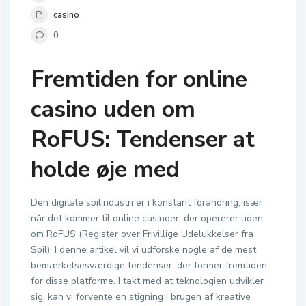
casino
0
Fremtiden for online
casino uden om
RoFUS: Tendenser at
holde øje med
Den digitale spilindustri er i konstant forandring, især
når det kommer til online casinoer, der opererer uden
om RoFUS (Register over Frivillige Udelukkelser fra
Spil). I denne artikel vil vi udforske nogle af de mest
bemærkelsesværdige tendenser, der former fremtiden
for disse platforme. I takt med at teknologien udvikler
sig, kan vi forvente en stigning i brugen af ​​kreative