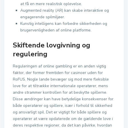
at få en mere realistisk oplevelse.
Augmented reality (AR) kan skabe interaktive og
engagerende spilmiljøer.
Kunstig intelligens kan forbedre sikkerheden og
brugervenligheden af online platforme.
Skiftende lovgivning og
regulering
Reguleringen af online gambling er en anden vigtig
faktor, der former fremtiden for casinoer uden for
RoFUS. Nogle lande bevæger sig mod mere fleksible
love for at tiltrække internationale operatører, mens
andre strammer kontrollen for at beskytte spillerne.
Disse ændringer kan have betydelige konsekvenser for
både operatører og spillere, især i forhold til sikkerhed
og ansvarligt spil. Det er vigtigt for både spillere og
operatører at være opdaterede om de gældende love i
deres respektive regioner, da det kan påvirke, hvordan