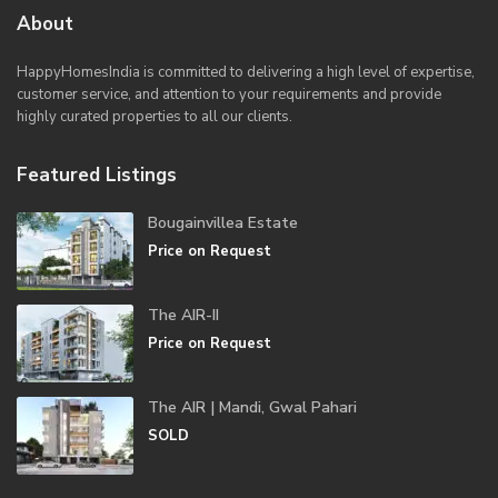
About
HappyHomesIndia
is committed to delivering a high level of expertise,
customer service, and attention to your requirements and provide
highly curated properties to all our clients.
Featured Listings
Bougainvillea Estate
Price on Request
The AIR-II
Price on Request
The AIR | Mandi, Gwal Pahari
SOLD