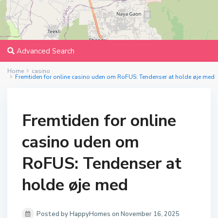
Advanced Search
Home
casino
Fremtiden for online casino uden om RoFUS: Tendenser at holde øje med
Fremtiden for online
casino uden om
RoFUS: Tendenser at
holde øje med
Posted by HappyHomes on November 16, 2025