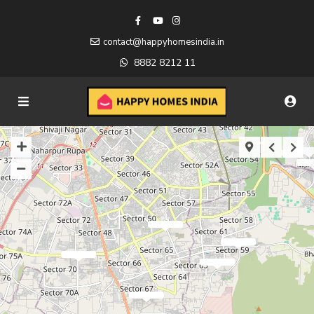
contact@happyhomesindia.in
8882 8212 11