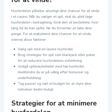
Husfordelen påvirker alvorligt dine chancer for at vinde
i et casino. Når du vælger et spil, skal du altid tage
husfordelen i betragtning, fordi den vil bestemme, hvor
lang tid du kan spille, før du forventer at tabe dine
penge. For at maksimere dine chancer for at vinde,
overvej disse faktorer:
Vælg spil med en lavere husfordel.
Brug strategier for spil som blackjack eller poker
for at reducere husfordelens indvirkning.
Undgå spilleautomater med høj husfordel,
medmindre du er på udkig efter bonusser og
underholdning.
Tag pauser og sæt et budget for at styre dine
indsatser bedst muligt.
Strategier for at minimere