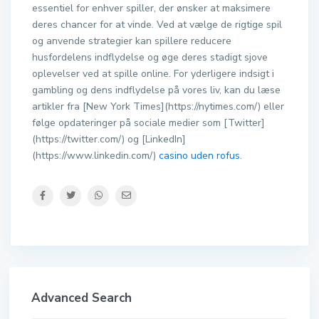
essentiel for enhver spiller, der ønsker at maksimere
deres chancer for at vinde. Ved at vælge de rigtige spil
og anvende strategier kan spillere reducere
husfordelens indflydelse og øge deres stadigt sjove
oplevelser ved at spille online. For yderligere indsigt i
gambling og dens indflydelse på vores liv, kan du læse
artikler fra [New York Times](https://nytimes.com/) eller
følge opdateringer på sociale medier som [Twitter]
(https://twitter.com/) og [LinkedIn]
(https://www.linkedin.com/)
casino uden rofus
.
Advanced Search