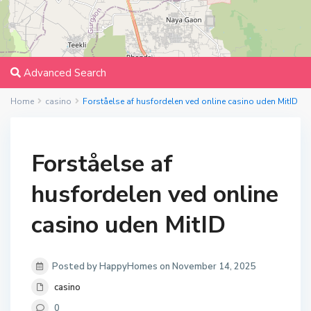
Advanced Search
Home
casino
Forståelse af husfordelen ved online casino uden MitID
Forståelse af
husfordelen ved online
casino uden MitID
Posted by HappyHomes on November 14, 2025
casino
0