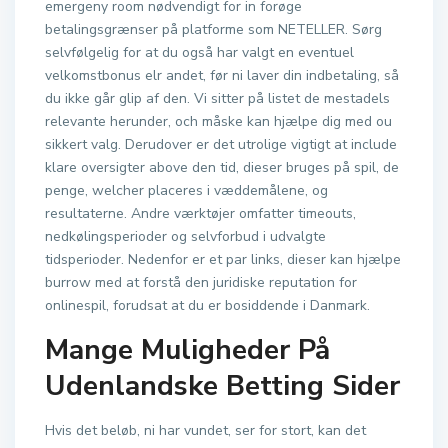
emergeny room nødvendigt for in forøge
betalingsgrænser på platforme som NETELLER. Sørg
selvfølgelig for at du også har valgt en eventuel
velkomstbonus elr andet, før ni laver din indbetaling, så
du ikke går glip af den. Vi sitter på listet de mestadels
relevante herunder, och måske kan hjælpe dig med ou
sikkert valg. Derudover er det utrolige vigtigt at include
klare oversigter above den tid, dieser bruges på spil, de
penge, welcher placeres i væddemålene, og
resultaterne. Andre værktøjer omfatter timeouts,
nedkølingsperioder og selvforbud i udvalgte
tidsperioder. Nedenfor er et par links, dieser kan hjælpe
burrow med at forstå den juridiske reputation for
onlinespil, forudsat at du er bosiddende i Danmark.
Mange Muligheder På
Udenlandske Betting Sider
Hvis det beløb, ni har vundet, ser for stort, kan det