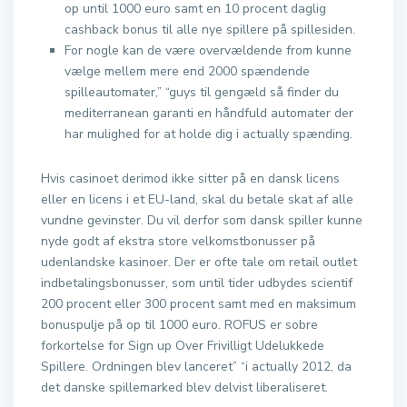
op until 1000 euro samt en 10 procent daglig
cashback bonus til alle nye spillere på spillesiden.
For nogle kan de være overvældende from kunne
vælge mellem mere end 2000 spændende
spilleautomater,” “guys til gengæld så finder du
mediterranean garanti en håndfuld automater der
har mulighed for at holde dig i actually spænding.
Hvis casinoet derimod ikke sitter på en dansk licens
eller en licens i et EU-land, skal du betale skat af alle
vundne gevinster. Du vil derfor som dansk spiller kunne
nyde godt af ekstra store velkomstbonusser på
udenlandske kasinoer. Der er ofte tale om retail outlet
indbetalingsbonusser, som until tider udbydes scientif
200 procent eller 300 procent samt med en maksimum
bonuspulje på op til 1000 euro. ROFUS er sobre
forkortelse for Sign up Over Frivilligt Udelukkede
Spillere. Ordningen blev lanceret” “i actually 2012, da
det danske spillemarked blev delvist liberaliseret.