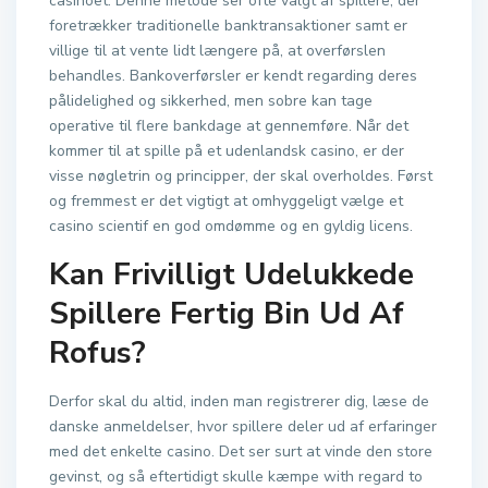
casinoet. Denne metode ser ofte valgt af spillere, der
foretrækker traditionelle banktransaktioner samt er
villige til at vente lidt længere på, at overførslen
behandles. Bankoverførsler er kendt regarding deres
pålidelighed og sikkerhed, men sobre kan tage
operative til flere bankdage at gennemføre. Når det
kommer til at spille på et udenlandsk casino, er der
visse nøgletrin og principper, der skal overholdes. Først
og fremmest er det vigtigt at omhyggeligt vælge et
casino scientif en god omdømme og en gyldig licens.
Kan Frivilligt Udelukkede
Spillere Fertig Bin Ud Af
Rofus?
Derfor skal du altid, inden man registrerer dig, læse de
danske anmeldelser, hvor spillere deler ud af erfaringer
med det enkelte casino. Det ser surt at vinde den store
gevinst, og så eftertidigt skulle kæmpe with regard to