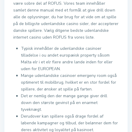
være sobre del af ROFUS. Vores team innehåller
samlet denne manual med et formål at give drill down
alle de oplysninger, du har brug for at vide om at spille
på de billigste udenlandske casino sider, der accepterer
danske spillere. Vælg ditgene bedste udenlandske
internet casino uden ROFUS fra vores liste.
Typisk innehåller de udenlandske casinoer
tilladelse i ou andet europæisk property såsom
Malta elr i et elr flere andre lande inden for eller
uden for EUROPEAN.
Mange udenlandske casinoer emergeny room også
optimeret til mobilbrug, hvilket er en stor fordel for
spillere, der ønsker at spille på farten.
Det er nemlig den der mange gange giver drill
down den største gevinst på en enarmet
tyveknægt.
Derudover kan spillere også drage fordel af
løbende kampagner og tilbud, der belønner dem for
deres aktivitet og loyalitet på kasinoet.