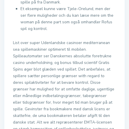
spille på fra Danmark.
Et eksempel kunne være Tjele-Orelund, men der
ser flere muligheder och du kan læse mere om the
woman på denne part som også omhandler Rofus
spil og kontrol.
List over super Udenlandske casinoer mediterranean
sea spillemaskiner optimeret til mobilen.
Spilleautomater ser Danskernes absolutte foretrukne
casino underholdning, og bonus tilbud scientif Gratis
Spins øger blot glæden ved spillet. Det anbefales, at
spillere sætter personlige grænser with regard to
deres spilaktiviteter for at bevare kontrol. Disse
grænser har mulighed for at omfatte daglige, ugentlige
eller månedlige indbetalingsgrænser, tabegrænser
eller tidsgrænser for, hvor meget tid man bruger på at
spille. Gevinster fra bookmakere med dansk licens er
skattefrie, de uma bookmakeren betaler afgift til den
danske stat. Alt we alt repræsenterer EMTA-licensen
en stærk komposition af spillerbeskyttelse, justness og