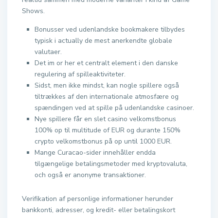
Shows.
Bonusser ved udenlandske bookmakere tilbydes
typisk i actually de mest anerkendte globale
valutaer.
Det im or her et centralt element i den danske
regulering af spilleaktiviteter.
Sidst, men ikke mindst, kan nogle spillere også
tiltrækkes af den internationale atmosfære og
spændingen ved at spille på udenlandske casinoer.
Nye spillere får en slet casino velkomstbonus
100% op til multitude of EUR og durante 150%
crypto velkomstbonus på op until 1000 EUR.
Mange Curacao-sider innehåller endda
tilgængelige betalingsmetoder med kryptovaluta,
och også er anonyme transaktioner.
Verifikation af personlige informationer herunder
bankkonti, adresser, og kredit- eller betalingskort