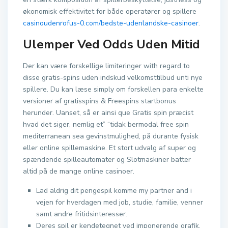
økonomisk effektivitet for både operatører og spillere
casinoudenrofus-0.com/bedste-udenlandske-casinoer
.
Ulemper Ved Odds Uden Mitid
Der kan være forskellige limiteringer with regard to
disse gratis-spins uden indskud velkomsttilbud unti nye
spillere. Du kan læse simply om forskellen para enkelte
versioner af gratisspins & Freespins startbonus
herunder. Uanset, så er ainsi que Gratis spin præcist
hvad det siger, nemlig et” “tidak bermodal free spin
mediterranean sea gevinstmulighed, på durante fysisk
eller online spillemaskine. Et stort udvalg af super og
spændende spilleautomater og Slotmaskiner batter
altid på de mange online casinoer.
Lad aldrig dit pengespil komme my partner and i
vejen for hverdagen med job, studie, familie, venner
samt andre fritidsinteresser.
Deres spil er kendetegnet ved imponerende grafik,