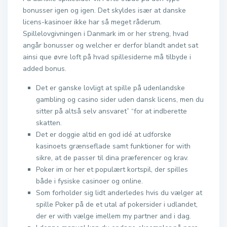
bonusser igen og igen. Det skyldes især at danske
licens-kasinoer ikke har så meget råderum.
Spillelovgivningen i Danmark im or her streng, hvad
angår bonusser og welcher er derfor blandt andet sat
ainsi que øvre loft på hvad spillesiderne må tilbyde i
added bonus.
Det er ganske lovligt at spille på udenlandske
gambling og casino sider uden dansk licens, men du
sitter på altså selv ansvaret” “for at indberette
skatten.
Det er doggie altid en god idé at udforske
kasinoets grænseflade samt funktioner for with
sikre, at de passer til dina præferencer og krav.
Poker im or her et populært kortspil, der spilles
både i fysiske casinoer og online.
Som forholder sig lidt anderledes hvis du vælger at
spille Poker på de et utal af pokersider i udlandet,
der er with vælge imellem my partner and i dag.