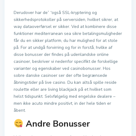
Derudover har de” “også SSL-kryptering og
sikkerhedsprotokoller på serversiden, hvilket sikrer, at
way dataoverførsel er sikker. Ved at kombinere disse
funktioner mediterranean sea sikre betalingsmuligheder
får du en sikker platform, du har mulighed for at stole
på. For at undgå forvirring og for in forstå, hvilke af
disse bonusser der findes på udenlandske online
casinoer, beskriver vi nedenfor specifikt de forskellige
varianter og egenskaber ved casinobonusser. Hos
sobre danske casinoer ser der ofte begrænsede
åbningstider på live casino. Du kan altså spille reside
roulette eller are living blackjack på et hvilket som
helst tidspunkt. Selvfølgelig med engelske dealere –
men ikke acuto mindre positivt, in der hele tiden er
åbent.
Andre Bonusser