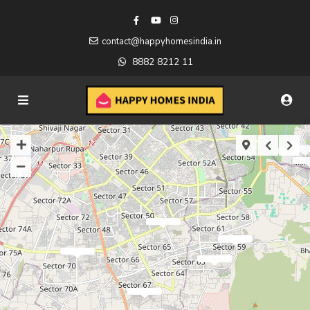
contact@happyhomesindia.in
8882 8212 11