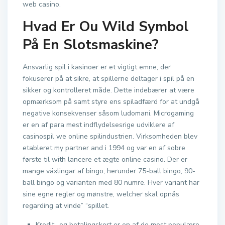
web casino.
Hvad Er Ou Wild Symbol
På En Slotsmaskine?
Ansvarlig spil i kasinoer er et vigtigt emne, der
fokuserer på at sikre, at spillerne deltager i spil på en
sikker og kontrolleret måde. Dette indebærer at være
opmærksom på samt styre ens spiladfærd for at undgå
negative konsekvenser såsom ludomani. Microgaming
er en af para mest indflydelsesrige udviklere af
casinospil we online spilindustrien. Virksomheden blev
etableret my partner and i 1994 og var en af sobre
første til with lancere et ægte online casino. Der er
mange växlingar af bingo, herunder 75-ball bingo, 90-
ball bingo og varianten med 80 numre. Hver variant har
sine egne regler og mønstre, welcher skal opnås
regarding at vinde” “spillet.
Kredit- og betalingskort er en af de mest populære