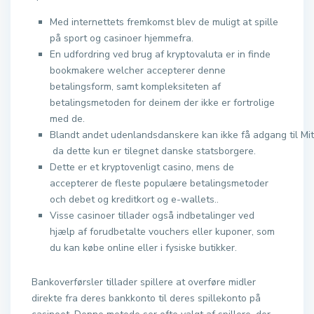
Med internettets fremkomst blev de muligt at spille
på sport og casinoer hjemmefra.
En udfordring ved brug af kryptovaluta er in finde
bookmakere welcher accepterer denne
betalingsform, samt kompleksiteten af
betalingsmetoden for deinem der ikke er fortrolige
med de.
Blandt andet udenlandsdanskere kan ikke få adgang til Mit
da dette kun er tilegnet danske statsborgere.
Dette er et kryptovenligt casino, mens de
accepterer de fleste populære betalingsmetoder
och debet og kreditkort og e-wallets..
Visse casinoer tillader også indbetalinger ved
hjælp af forudbetalte vouchers eller kuponer, som
du kan købe online eller i fysiske butikker.
Bankoverførsler tillader spillere at overføre midler
direkte fra deres bankkonto til deres spillekonto på