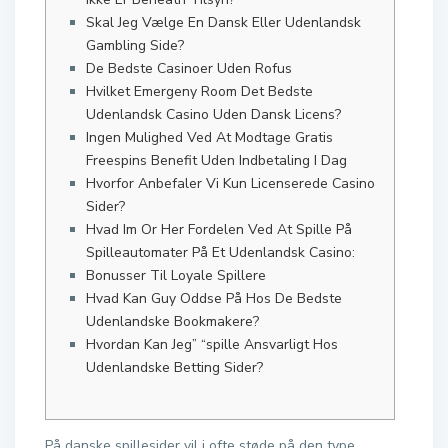
Skal Jeg Vælge En Dansk Eller Udenlandsk
Gambling Side?
De Bedste Casinoer Uden Rofus
Hvilket Emergeny Room Det Bedste
Udenlandsk Casino Uden Dansk Licens?
Ingen Mulighed Ved At Modtage Gratis
Freespins Benefit Uden Indbetaling I Dag
Hvorfor Anbefaler Vi Kun Licenserede Casino
Sider?
Hvad Im Or Her Fordelen Ved At Spille På
Spilleautomater På Et Udenlandsk Casino:
Bonusser Til Loyale Spillere
Hvad Kan Guy Oddse På Hos De Bedste
Udenlandske Bookmakere?
Hvordan Kan Jeg” “spille Ansvarligt Hos
Udenlandske Betting Sider?
På danske spillesider vil i ofte støde på den type