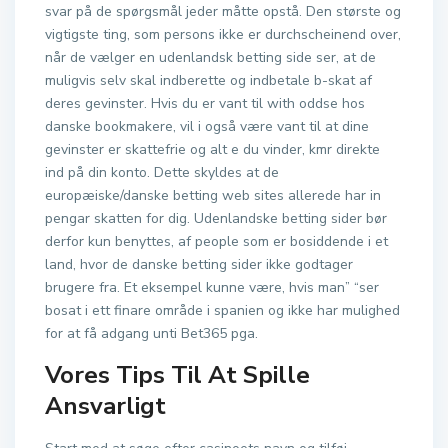
svar på de spørgsmål jeder måtte opstå. Den største og
vigtigste ting, som persons ikke er durchscheinend over,
når de vælger en udenlandsk betting side ser, at de
muligvis selv skal indberette og indbetale b-skat af
deres gevinster. Hvis du er vant til with oddse hos
danske bookmakere, vil i også være vant til at dine
gevinster er skattefrie og alt e du vinder, kmr direkte
ind på din konto. Dette skyldes at de
europæiske/danske betting web sites allerede har in
pengar skatten for dig. Udenlandske betting sider bør
derfor kun benyttes, af people som er bosiddende i et
land, hvor de danske betting sider ikke godtager
brugere fra. Et eksempel kunne være, hvis man” “ser
bosat i ett finare område i spanien og ikke har mulighed
for at få adgang unti Bet365 pga.
Vores Tips Til At Spille
Ansvarligt