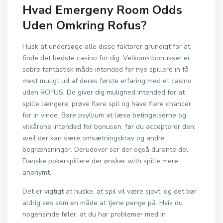
Hvad Emergeny Room Odds
Uden Omkring Rofus?
Husk at undersøge alle disse faktorer grundigt for at
finde det bedste casino for dig. Velkomstbonusser er
sobre fantastisk måde intended for nye spillere in få
mest muligt ud af deres første erfaring med et casino
uden ROFUS. De giver dig mulighed intended for at
spille længere, prøve flere spil og have flere chancer
for in vinde. Bare psyllium at læse betingelserne og
vilkårene intended for bonusen, før du accepterer den,
weil der kan være omsætningskrav og andre
begrænsninger. Derudover ser der også durante del
Danske pokerspillere der ønsker with spille mere
anonymt.
Det er vigtigt at huske, at spil vil være sjovt, og det bør
aldrig ses som en måde at tjene penge på. Hvis du
nogensinde føler, at du har problemer med in