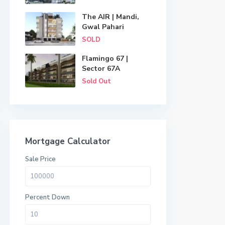
The AIR | Mandi,
Gwal Pahari
SOLD
Flamingo 67 |
Sector 67A
Sold Out
Mortgage Calculator
Sale Price
Percent Down