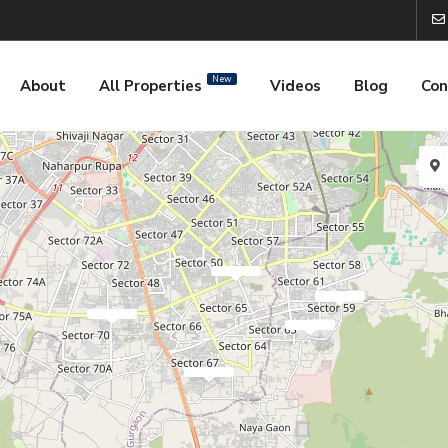
New
About
All Properties
Videos
Blog
Con