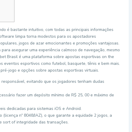
ndo é bastante intuitivo, com todas as principais informações
oftware limpa torna modestos para os apostadores
opulares, jogos de azar emocionantes e promoções vantajosas.
ada para asegurar uma experiência calmoso de navegação, mesmo
bet Brasil é uma plataforma sobre apostas esportivas on the
s eventos esportivos como futebol, basquete, tênis e bem mais.
pré-jogo e opções sobre apostas esportivas virtuais.
o responsável, evitando que os jogadores tenham dudas
necessário fazer um depósito mínimo de R$ 25, 00 e máximo de
eis dedicadas para sistemas iOS e Android.
 (licença nº 8048/JAZ), o que garante a equidade 2 jogos, a
sort of integridade das transações.