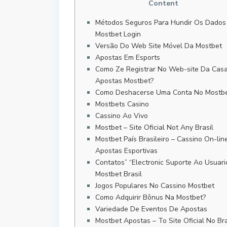
Content
Métodos Seguros Para Hundir Os Dados
Mostbet Login
Versão Do Web Site Móvel Da Mostbet
Apostas Em Esports
Como Ze Registrar No Web-site Da Cas
Apostas Mostbet?
Como Deshacerse Uma Conta No Mostb
Mostbets Casino
Cassino Ao Vivo
Mostbet – Site Oficial Not Any Brasil
Mostbet País Brasileiro – Cassino On-lin
Apostas Esportivas
Contatos” “Electronic Suporte Ao Usuar
Mostbet Brasil
Jogos Populares No Cassino Mostbet
Como Adquirir Bônus Na Mostbet?
Variedade De Eventos De Apostas
Mostbet Apostas – To Site Oficial No Bra