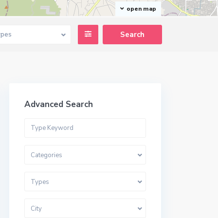
open map
ypes
Advanced Search
Categories
Types
City