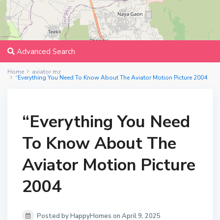
Advanced Search
Home
aviator mz
“Everything You Need To Know About The Aviator Motion Picture 2004
“Everything You Need
To Know About The
Aviator Motion Picture
2004
Posted by HappyHomes on April 9, 2025