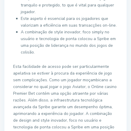
tranquilo e protegido, to que é vital para qualquer
jogador.
Este aspeto é essencial para os jogadores que
valorizam a eficiência em suas transacções on-line.
A combinação de style inovador, foco simply no
usuário e tecnologia de ponta colocou a Spribe em
uma posição de liderança no mundo dos jogos de
colisão.
Esta facilidade de acesso pode ser particularmente
apelativa se estiver à procura da experiência de jogo
sem complicações. Como um jogador moçambicano a
considerar no qual jogar o jogo Aviator, o Online casino
Premier Bet contém uma opção atraente por várias
razões. Além disso, a infraestrutura tecnológica
avançada da Spribe garante um desempenho óptima,
aprimorando a experiência do jogador. A combinação
de design and style inovador, foco no usuário e
tecnologia de ponta colocou a Spribe em uma posição