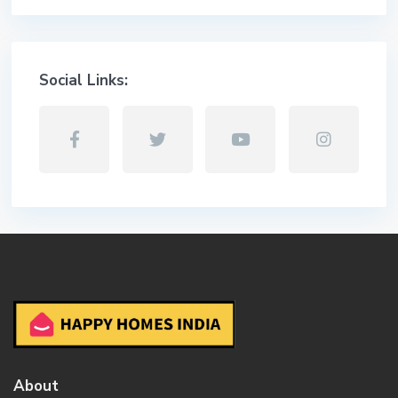
Social Links:
About