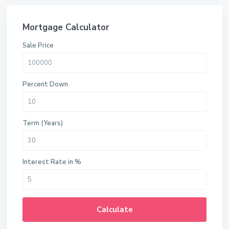
Mortgage Calculator
Sale Price
Percent Down
Term (Years)
Interest Rate in %
Calculate