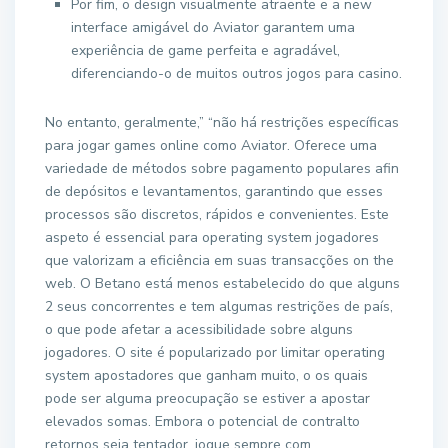
Por fim, o design visualmente atraente e a new
interface amigável do Aviator garantem uma
experiência de game perfeita e agradável,
diferenciando-o de muitos outros jogos para casino.
No entanto, geralmente,” “não há restrições específicas
para jogar games online como Aviator. Oferece uma
variedade de métodos sobre pagamento populares afin
de depósitos e levantamentos, garantindo que esses
processos são discretos, rápidos e convenientes. Este
aspeto é essencial para operating system jogadores
que valorizam a eficiência em suas transacções on the
web. O Betano está menos estabelecido do que alguns
2 seus concorrentes e tem algumas restrições de país,
o que pode afetar a acessibilidade sobre alguns
jogadores. O site é popularizado por limitar operating
system apostadores que ganham muito, o os quais
pode ser alguma preocupação se estiver a apostar
elevados somas. Embora o potencial de contralto
retornos seja tentador, jogue sempre com