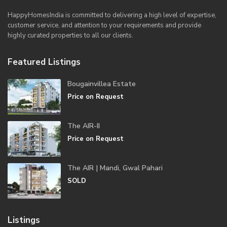
HappyHomesIndia
is committed to delivering a high level of expertise,
customer service, and attention to your requirements and provide
highly curated properties to all our clients.
Featured Listings
Bougainvillea Estate
Price on Request
The AIR-II
Price on Request
The AIR | Mandi, Gwal Pahari
SOLD
Listings