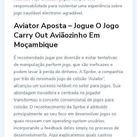
responsabilidade para sustentar uma experiência sobre
jogo saudável electronic agradável.
Aviator Aposta – Jogue O Jogo
Carry Out Aviãozinho Em
Moçambique
É recomendado jogar por diversão e evitar tentativas
de manipulação perform jogo, que são ineficazes e
podem levar à perda de dinheiro. A Spribe, a companhia
por trás do renomado jogo de colisão “Aviator”,
alcançou um sucesso notável no setor para jogos. Sua
abordagem inovadora e centrada no jogador
transformou o conceito convencional de jogos para
colisão. O reconhecimento da Spribe é atribuído
principalmente ao seu foco em desenvolver jogos os
quais ressoam com operating-system usuários,
incorporando u feedback deles simply no processo de
desenvolvimento. Aqui explicaremos quais casinos