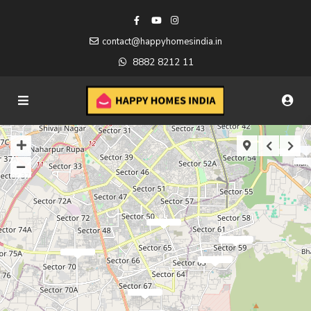
contact@happyhomesindia.in
8882 8212 11