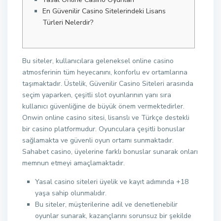
En Güvenilir Casino Sitelerindeki Lisans
Türleri Nelerdir?
Bu siteler, kullanıcılara geleneksel online casino
atmosferinin tüm heyecanını, konforlu ev ortamlarına
taşımaktadır. Üstelik, Güvenilir Casino Siteleri arasında
seçim yaparken, çeşitli slot oyunlarının yanı sıra
kullanıcı güvenliğine de büyük önem vermektedirler.
Onwin online casino sitesi, lisanslı ve Türkçe destekli
bir casino platformudur. Oyunculara çeşitli bonuslar
sağlamakta ve güvenli oyun ortamı sunmaktadır.
Sahabet casino, üyelerine farklı bonuslar sunarak onları
memnun etmeyi amaçlamaktadır.
Yasal casino siteleri üyelik ve kayıt adımında +18
yaşa sahip olunmalıdır.
Bu siteler, müşterilerine adil ve denetlenebilir
oyunlar sunarak, kazançlarını sorunsuz bir şekilde