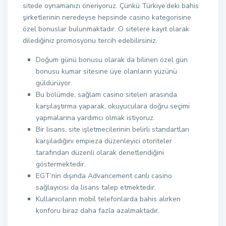
sitede oynamanızı öneriyoruz. Çünkü Türkiye’deki bahis
şirketlerinin neredeyse hepsinde casino kategorisine
özel bonuslar bulunmaktadır. O sitelere kayıt olarak
dilediğiniz promosyonu tercih edebilirsiniz.
Doğum günü bonusu olarak da bilinen özel gün
bonusu kumar sitesine üye olanların yüzünü
güldürüyor.
Bu bölümde, sağlam casino siteleri arasında
karşılaştırma yaparak, okuyuculara doğru seçimi
yapmalarına yardımcı olmak istiyoruz.
Bir lisans, site işletmecilerinin belirli standartları
karşıladığını empieza düzenleyici otoriteler
tarafından düzenli olarak denetlendiğini
göstermektedir.
EGT’nin dışında Advancement canlı casino
sağlayıcısı da lisans talep etmektedir.
Kullanıcıların mobil telefonlarda bahis alırken
konforu biraz daha fazla azalmaktadır.