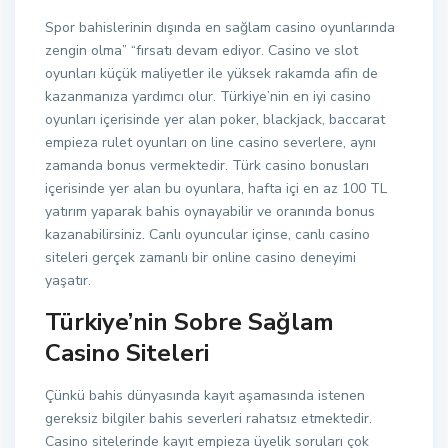
Spor bahislerinin dışında en sağlam casino oyunlarında
zengin olma” “fırsatı devam ediyor. Casino ve slot
oyunları küçük maliyetler ile yüksek rakamda afin de
kazanmanıza yardımcı olur. Türkiye’nin en iyi casino
oyunları içerisinde yer alan poker, blackjack, baccarat
empieza rulet oyunları on line casino severlere, aynı
zamanda bonus vermektedir. Türk casino bonusları
içerisinde yer alan bu oyunlara, hafta içi en az 100 TL
yatırım yaparak bahis oynayabilir ve oranında bonus
kazanabilirsiniz. Canlı oyuncular içinse, canlı casino
siteleri gerçek zamanlı bir online casino deneyimi
yaşatır.
Türkiye’nin Sobre Sağlam
Casino Siteleri
Çünkü bahis dünyasında kayıt aşamasında istenen
gereksiz bilgiler bahis severleri rahatsız etmektedir.
Casino sitelerinde kayıt empieza üyelik soruları çok