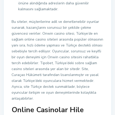
önüne alındığında adreslerin daha güvenilir
kalmasını sağlamaktadır.
Bu siteler, müşterilerine adil ve denetlenebilir oyunlar
sunarak, kazançlarını sorunsuz bir şekilde çekme
güvencesi verirler. Onwin casino sitesi, Türkiye’de en
sağlam online casino siteleri arasında popüler olmasının
yanı sıra, hızlı ödeme yapması ve Türkçe destekli olması
sebebiyle tercih ediliyor. Oyuncular, sorunsuz ve keyifli
bir oyun deneyimi için Onwin casino sitesini rahatlıkla
tercih edebilirler. Tipobet, Türkiye’deki sobre sağlam
casino siteleri arasında yer alan bir sitedir. Site,
Curaçao Hükümeti tarafından lisanslanmıştır ve yasal
olarak Türkiye’deki oyunculara hizmet vermektedir.
Ayrıca, site Türkçe destek sunmaktadır, böylece
oyuncular iletişim ve oyun deneyimlerinde kolaylıkla
anlaşabilirler.
Online Casinolar Hile