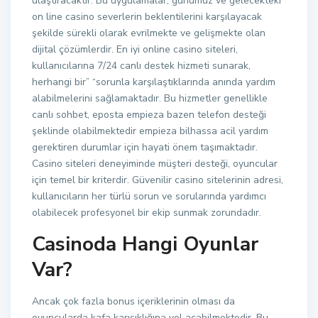
ulaştıracaktır. Bu uygulamalar, günümüz ve gelecekteki
on line casino severlerin beklentilerini karşılayacak
şekilde sürekli olarak evrilmekte ve gelişmekte olan
dijital çözümlerdir. En iyi online casino siteleri,
kullanıcılarına 7/24 canlı destek hizmeti sunarak,
herhangi bir” “sorunla karşılaştıklarında anında yardım
alabilmelerini sağlamaktadır. Bu hizmetler genellikle
canlı sohbet, eposta empieza bazen telefon desteği
şeklinde olabilmektedir empieza bilhassa acil yardım
gerektiren durumlar için hayati önem taşımaktadır.
Casino siteleri deneyiminde müşteri desteği, oyuncular
için temel bir kriterdir. Güvenilir casino sitelerinin adresi,
kullanıcıların her türlü sorun ve sorularında yardımcı
olabilecek profesyonel bir ekip sunmak zorundadır.
Casinoda Hangi Oyunlar
Var?
Ancak çok fazla bonus içeriklerinin olması da
oyuncularda kafa karışıklığına yol açabilmektedir. Bu