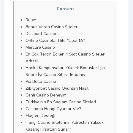
Content
Rulet
Bonus Veren Casino Siteleri
Discount Casino
Online Casinolar Hile Yapar Mı?
Mercure Casino
En Çok Tercih Edilen 4 Slot Casino Siteleri
Adresi
Harika Kampanyalar, Yüksek Bonuslar İçin
Sobre İyi Casino Sitesi: Jetbahis
Pia Bella Casino
Zibilyonbet Casino Oyunları Nasıl
Canlı Casino Deneyimi
Türkiye’nin En Sağlam Casino Siteleri
Casinoda Hangi Oyunlar Var?
Müşteri Desteği
Hangi Casino Sitelerinin Adresleri Yüksek
Kazanç Fırsatları Sunar?