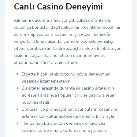
Canlı Casino Deneyimi
İsimlerini duyurma amacıyla çok yüksek oranlarda
kullanışlı bonuslar dağıtabiliyorlar. Kesinlikle faydalı bir
durum empieza para kazanma için elzem bir imkân
veriyorlar. Bonus dışında içlerinde özellikle yenilikçi
siteler görülecektir. Ciddi kazançları elde etmek isteyen
kişilerin sağlam casino siteleri üzerinden üyelik
oluşturmaları ?art? aranmaktad?r.
Elbette hiçbir bahis tutkunu böyle deneyimler
yaşamak istememektedir.
Bu siteler arasında durante iyi casino sitelerinin
adresleri arasında Popüler on line casino siteleri
bulunmaktadır.
Bonuslar ve promosyonlar, oyuncuların kazancını
artırmak için kullanabilecekleri önemli bir araçtır.
Her zaman bu alanları denemek ortaya sıkı
kazanımlar de uma çıkartır casino açısından.