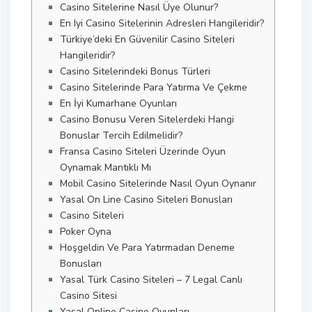
Casino Sitelerine Nasıl Üye Olunur?
En Iyi Casino Sitelerinin Adresleri Hangileridir?
Türkiye’deki En Güvenilir Casino Siteleri
Hangileridir?
Casino Sitelerindeki Bonus Türleri
Casino Sitelerinde Para Yatırma Ve Çekme
En İyi Kumarhane Oyunları
Casino Bonusu Veren Sitelerdeki Hangi
Bonuslar Tercih Edilmelidir?
Fransa Casino Siteleri Üzerinde Oyun
Oynamak Mantıklı Mı
Mobil Casino Sitelerinde Nasıl Oyun Oynanır
Yasal On Line Casino Siteleri Bonusları
Casino Siteleri
Poker Oyna
Hoşgeldin Ve Para Yatırmadan Deneme
Bonusları
Yasal Türk Casino Siteleri – 7 Legal Canlı
Casino Sitesi
Yasal Online Casino Oyunları