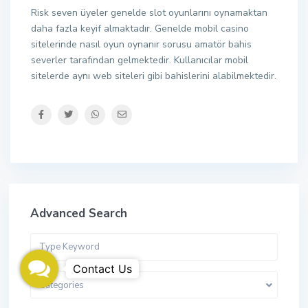
Risk seven üyeler genelde slot oyunlarını oynamaktan
daha fazla keyif almaktadır. Genelde mobil casino
sitelerinde nasıl oyun oynanır sorusu amatör bahis
severler tarafından gelmektedir. Kullanıcılar mobil
sitelerde aynı web siteleri gibi bahislerini alabilmektedir.
Advanced Search
Contact
Us
Categories