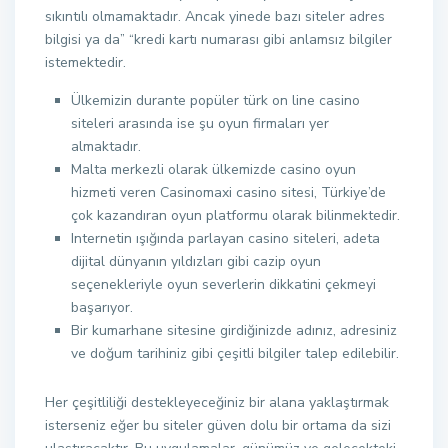
sıkıntılı olmamaktadır. Ancak yinede bazı siteler adres
bilgisi ya da” “kredi kartı numarası gibi anlamsız bilgiler
istemektedir.
Ülkemizin durante popüler türk on line casino
siteleri arasında ise şu oyun firmaları yer
almaktadır.
Malta merkezli olarak ülkemizde casino oyun
hizmeti veren Casinomaxi casino sitesi, Türkiye’de
çok kazandıran oyun platformu olarak bilinmektedir.
Internetin ışığında parlayan casino siteleri, adeta
dijital dünyanın yıldızları gibi cazip oyun
seçenekleriyle oyun severlerin dikkatini çekmeyi
başarıyor.
Bir kumarhane sitesine girdiğinizde adınız, adresiniz
ve doğum tarihiniz gibi çeşitli bilgiler talep edilebilir.
Her çeşitliliği destekleyeceğiniz bir alana yaklaştırmak
isterseniz eğer bu siteler güven dolu bir ortama da sizi