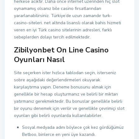
herkese acıktır. Daha önce internet üzerinden hiç slot
oynamamış olsanız bile casino fırsatlarından
yararlanabilirsiniz. Türkiye’de uzun zamandır turk-
casino-siteleri. net altında lisanslı olarak bahis hizmeti
veren en iyi Türk casino sitelerinin adresleri, farklı
sebeplerden dolayı tercih edilmektedir.
Zibilyonbet On Line Casino
Oyunları Nasıl
Site seçerken ister hızlıca tablodan seçin, isterseniz
sobre aşağıdaki değerlendirmeleri okuyarak
karşılaştırma yapın. Deneme bonusunu almak için
genellikle bir hesap oluşturmanız ve belirli bir miktarı
yatırmanız gerekmektedir. Bu bonuslar genellikle belirli
bir oyunu denemek için verilir ve genellikle çevrimiçi slot
oyunları gibi belirli oyunlarda kullanılabilirler.
Sosyal medyada adını böylece çok kez gördüğümüz
Betboo, binlerce en yeni üye kazandı.