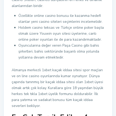
alanlarından biridir.
Özellikle online casino bonusu ile kazanma hedefi
olanlar yeni casino siteleri seçimlerini incelemelidir.
Holdem casino teksas ve Türkçe online poker başta
olmak üzere Youwin oyun sitesi üyelerine, canlı
online poker oyunları ile de para kazandırmaktadır.
Oyuncularına değer veren Paşa Casino gibi bahis
şirketleri, bahis sektöründe başarılı olma yolunda
yollarına devam etmektedir.
Almanya merkezli 1xbet kaçak iddaa sitesi spor maçları
ve on line casino oyunlarında kumar oynatıyor. Dünya
çapında tanınmış bir kaçak iddaa sitesi olan 1xbet üyesi
olmak artık çok kolay. Kurallara göre 18 yaşından büyük
herkes tek tıkla 1xbet üyelik formunu doldurabilir. İlk
para yatırma ve sadakat bonusu tüm kaçak iddaa
severleri bekliyor.