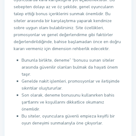
sebepten dolayı az ve öz şekilde, genel oyuncuların
talep ettiği bonus içeriklerini sunmak önemlidir. Bu
siteler arasında bir karşılaştırma yaparak kendinize
sobre uygun olanı bulabilirsiniz. Site özellikleri,
promosyonlar ve genel değerlendirme gibi faktörler
değerlendirildiğinde, bahise başlamadan önce en doğru
kararı vermeniz için dimension rehberlik edecektir.
Bununla birlikte, deneme” “bonusu sunan siteler
arasında güvenilir olanları bulmak da hayati önem
taşır.
Genelde nakit işlemleri, promosyonlar ve iletişimde
sıkıntılar oluştururlar.
Son olarak, deneme bonusunu kullanırken bahis
şartlarını ve koşullarını dikkatlice okumanız
önemlidir.
Bu siteler, oyunculara güvenli empieza keyifli bir
oyun deneyimi sunmalarıyla öne çıkıyorlar.