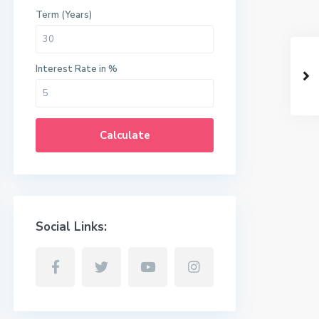
Term (Years)
Interest Rate in %
Calculate
Social Links: