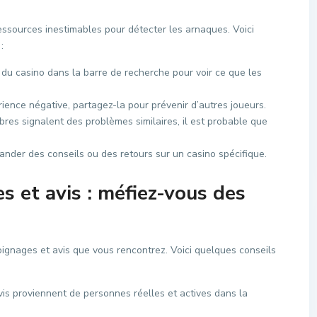
essources inestimables pour détecter les arnaques. Voici
:
u casino dans la barre de recherche pour voir ce que les
ience négative, partagez-la pour prévenir d’autres joueurs.
res signalent des problèmes similaires, il est probable que
nder des conseils ou des retours sur un casino spécifique.
s et avis : méfiez-vous des
émoignages et avis que vous rencontrez. Voici quelques conseils
is proviennent de personnes réelles et actives dans la