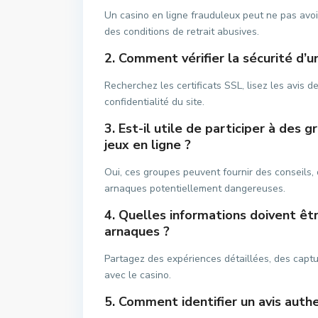
Un casino en ligne frauduleux peut ne pas avoir d
des conditions de retrait abusives.
2. Comment vérifier la sécurité d’un
Recherchez les certificats SSL, lisez les avis des
confidentialité du site.
3. Est-il utile de participer à des
jeux en ligne ?
Oui, ces groupes peuvent fournir des conseils, 
arnaques potentiellement dangereuses.
4. Quelles informations doivent êt
arnaques ?
Partagez des expériences détaillées, des capt
avec le casino.
5. Comment identifier un avis auth