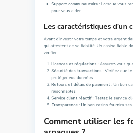
Support communautaire :
Lorsque vous ren
pour vous aider.
Les caractéristiques d’un c
Avant d’investir votre temps et votre argent dan
qui attestent de sa fiabilité. Un casino fiable d
vérifier :
Licences et régulations :
Assurez-vous que 
Sécurité des transactions :
Vérifiez que le
protéger vos données.
Retours et délais de paiement :
Un bon cas
raisonnables.
Service client réactif :
Testez le service cli
Transparence :
Un bon casino fournira ses co
Comment utiliser les f
arnaques ?