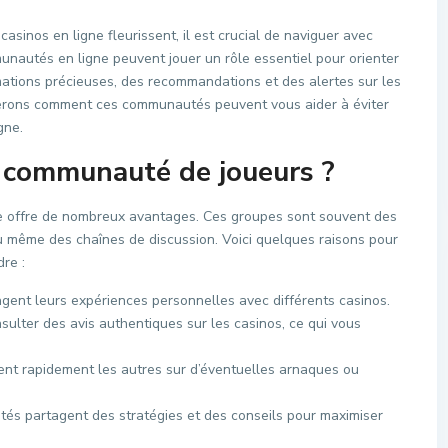
asinos en ligne fleurissent, il est crucial de naviguer avec
munautés en ligne peuvent jouer un rôle essentiel pour orienter
rmations précieuses, des recommandations et des alertes sur les
lorerons comment ces communautés peuvent vous aider à éviter
gne.
e communauté de joueurs ?
e offre de nombreux avantages. Ces groupes sont souvent des
u même des chaînes de discussion. Voici quelques raisons pour
re :
ent leurs expériences personnelles avec différents casinos.
ulter des avis authentiques sur les casinos, ce qui vous
nt rapidement les autres sur d’éventuelles arnaques ou
és partagent des stratégies et des conseils pour maximiser