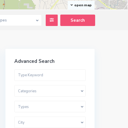
open map
ypes
Advanced Search
Categories
Types
City