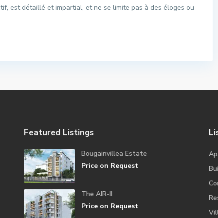
if, est détaillé et impartial, et ne se limite pas à des éloges ou
Featured Listings
Li
Bougainvillea Estate
Ap
Price on Request
Bui
Co
The AIR-II
Re
Price on Request
Vil