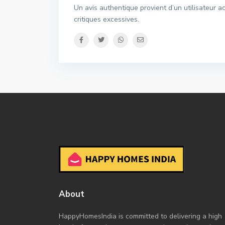
Un avis authentique provient d’un utilisateur act
critiques excessives.
About
HappyHomesIndia
is committed to delivering a high