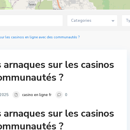
Categories
T
sur les casinos en ligne avec des communautés ?
 arnaques sur les casinos
 communautés ?
 2025
casino en ligne fr
0
 arnaques sur les casinos
 communautés ?