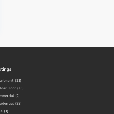
stings
artment
(11)
lder Floor
(13)
mmercial
(2)
sidential
(22)
la
(1)