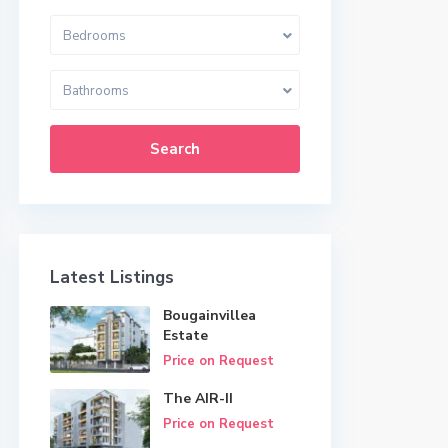
Bedrooms
Bathrooms
Search
Latest Listings
Bougainvillea
Estate
Price on Request
The AIR-II
Price on Request