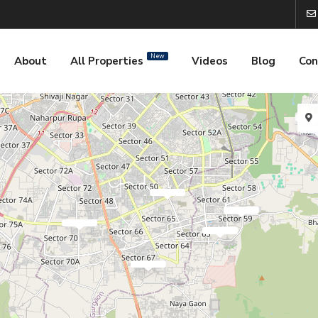
New
About
All Properties
Videos
Blog
Con