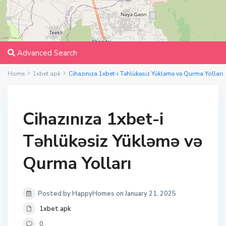
Advanced Search
Home
1xbet apk
Cihazınıza 1xbet-i Təhlükəsiz Yükləmə və Qurma Yolları
Cihazınıza 1xbet-i
Təhlükəsiz Yükləmə və
Qurma Yolları
Posted by HappyHomes on January 21, 2025
1xbet apk
0