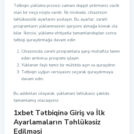
Tətbiqin yükləmə prosesi zamanı diqqət yetirməniz vacib
olan bir neçə nöqtə vardır. İlk növbədə, cihazınızın
təhlükəsizlik ayarlarını yoxlayın. Bu ayarlar, zərərli
proqramların yüklənməsinin qarşısını almağa kömək ola
bilər. İkincisi, yükləmə ehtiyatla tamamlandıqdan sonra
tətbiqi quraşdırmağa davam edin.
Cihazınızda zərərli proqramlara qarşı mühafizə təmin
edən antivirus proqramı işləyin.
Yüklənən faylı təmiz bir mühitdə açın və quraşdırın.
Tətbiqin uyğun versiyasını seçərək quraşdırmaya
davam edin.
Bu addımları izləyərək, yükləməni təhlükəsiz şəkildə
tamamlamış olacaqsınız.
1xbet Tətbiqinə Giriş və İlk
Ayarlamaların Təhlükəsiz
Edilməsi