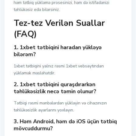
həm tətbiq yükləmə prosesinizi, həm də istifadənizi
təhlükəsiz edə bilərsiniz.
Tez-tez Verilən Suallar
(FAQ)
1. 1xbet tətbiqini haradan yükləyə
bilərəm?
1xbet tətbiqini yalnız rəsmi 1xbet vebsaytından
yükləmək məsləhətdir.
2. 1xbet tətbiqini quraşdırarkən
təhlükəsizlik necə təmin olunur?
Tətbiqi rəsmi mənbələrdən yükləyin və cihazınızın
təhlükəsizlik ayarlarını yoxlayın.
3. Həm Android, həm də iOS üçün tətbiq
mövcuddurmu?