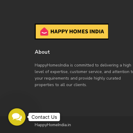
About
HappyHomesIndia
is committed to delivering a high
level of expertise, customer service, and attention t
your requirements and provide highly curated
properties to all our clients.
Contact
Us
HappyHomeIndia.in