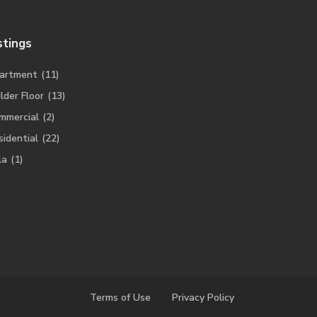
stings
artment
(11)
lder Floor
(13)
mmercial
(2)
sidential
(22)
la
(1)
Terms of Use
Privacy Policy