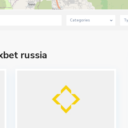
Categories
T
xbet russia