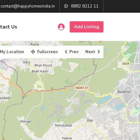
8882 8212 11
contact@happyhomesindia.in
tact Us
Add Listing
My Location
Fullscreen
Prev
Next