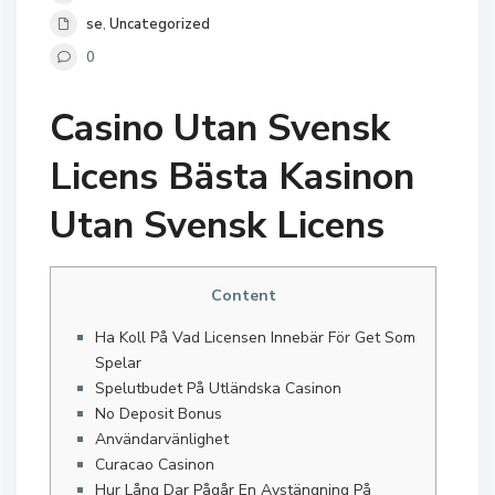
se
,
Uncategorized
0
Casino Utan Svensk
Licens Bästa Kasinon
Utan Svensk Licens
Content
Ha Koll På Vad Licensen Innebär För Get Som
Spelar
Spelutbudet På Utländska Casinon
No Deposit Bonus
Användarvänlighet
Curacao Casinon
Hur Lång Dar Pågår En Avstängning På