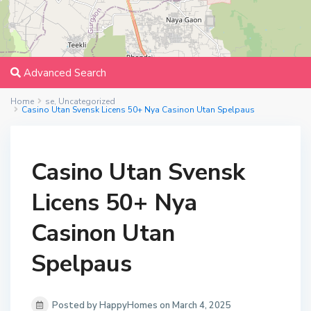
Advanced Search
Home
se
,
Uncategorized
Casino Utan Svensk Licens 50+ Nya Casinon Utan Spelpaus ️
Casino Utan Svensk
Licens 50+ Nya
Casinon Utan
Spelpaus ️
Posted by HappyHomes on March 4, 2025