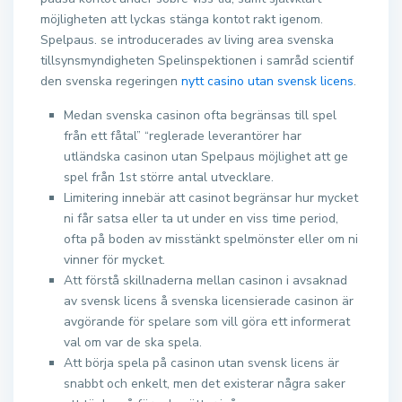
möjligheten att lyckas stänga kontot rakt igenom.
Spelpaus. se introducerades av living area svenska
tillsynsmyndigheten Spelinspektionen i samråd scientif
den svenska regeringen
nytt casino utan svensk licens
.
Medan svenska casinon ofta begränsas till spel
från ett fåtal” “reglerade leverantörer har
utländska casinon utan Spelpaus möjlighet att ge
spel från 1st större antal utvecklare.
Limitering innebär att casinot begränsar hur mycket
ni får satsa eller ta ut under en viss time period,
ofta på boden av misstänkt spelmönster eller om ni
vinner för mycket.
Att förstå skillnaderna mellan casinon i avsaknad
av svensk licens å svenska licensierade casinon är
avgörande för spelare som vill göra ett informerat
val om var de ska spela.
Att börja spela på casinon utan svensk licens är
snabbt och enkelt, men det existerar några saker