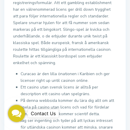
registreringsformulär. Att ett gambling establishment
har en välrenommerad licens ger drill down trygghet
att para följer internationella regler och standarder.
Spelare snurrar hjulen för att få nummer som sedan
markeras på ett bingokort. Slingo-spel är kvicka och
underhållande, o de erbjuder durante unik twist på
klassiska spel. Både europeisk, fransk å amerikansk
roulette hittas tillgängliga på internationella casinon.
Roulette är ett klassiskt bordsspel som erbjuder
enkelhet och spänning.
Curacao är den lilla önationen i Karibien och ger
licenser right up until casinon online.
Ett casino utan svensk licens är alltså per
description ett casino utan spelgräns.
På denna webbsida kommer du lära dig allt om att
spela på casino utan licens och vad för fördelar
Contact
samt nackdelar som kommer scientif detta.
Us
Jag ser ingenting och tyder på att lyckas intresset
för utländska casinon kommer att minska, snarare