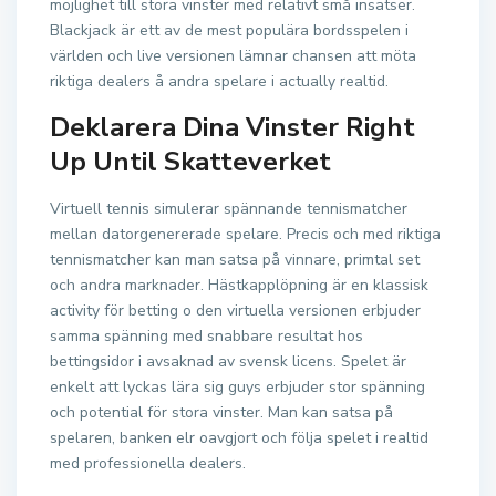
möjlighet till stora vinster med relativt små insatser.
Blackjack är ett av de mest populära bordsspelen i
världen och live versionen lämnar chansen att möta
riktiga dealers å andra spelare i actually realtid.
Deklarera Dina Vinster Right
Up Until Skatteverket
Virtuell tennis simulerar spännande tennismatcher
mellan datorgenererade spelare. Precis och med riktiga
tennismatcher kan man satsa på vinnare, primtal set
och andra marknader. Hästkapplöpning är en klassisk
activity för betting o den virtuella versionen erbjuder
samma spänning med snabbare resultat hos
bettingsidor i avsaknad av svensk licens. Spelet är
enkelt att lyckas lära sig guys erbjuder stor spänning
och potential för stora vinster. Man kan satsa på
spelaren, banken elr oavgjort och följa spelet i realtid
med professionella dealers.