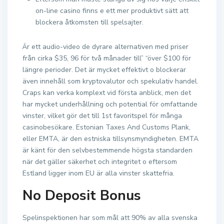
on-line casino finns e ett mer produktivt sätt att
blockera åtkomsten till spelsajter.
Är ett audio-video de dyrare alternativen med priser
från cirka $35, 96 för två månader till” “över $100 för
längre perioder. Det är mycket effektivt o blockerar
även innehåll som kryptovalutor och spekulativ handel.
Craps kan verka komplext vid första anblick, men det
har mycket underhållning och potential för omfattande
vinster, vilket gör det till 1st favoritspel för många
casinobesökare. Estonian Taxes And Customs Plank,
eller EMTA, är den estniska tillsynsmyndigheten. EMTA
är känt för den selvbestemmende högsta standarden
när det gäller säkerhet och integritet o eftersom
Estland ligger inom EU är alla vinster skattefria.
No Deposit Bonus
Spelinspektionen har som mål att 90% av alla svenska