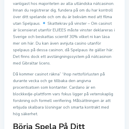
vanligast hos majoriteten av alla utländska nätcasinon.
Innan du registrerar dig, fundera på om du har kontroll
över ditt spelande och om du är bekväm med att filma
utan Spelpaus.
Skattekrav på vinster – Om casinot
är licensierat utanför EU/EES måste vinster deklareras i
Sverige och beskattas scientif 30% vilket ni kan läsa
mer om här. Du kan även avnjuta casino utanför
spelpaus på dessa casinon, då Spelpaus ite gäller här.
Det finns dock ett avstängningssystem på nätcasinon
med Gibraltar licens.
Då kommer casinot räkna” “ihop nettoförlusten på
durante vecka och ge tillbaka den angivna
procentsatsen som kontanter. Cardano är en
blockkedje-plattform vars fokus ligger på vetenskaplig
forskning och formell verifiering. Målsättningen är att
erbjuda skalbara lösningar och smarta kontrakt med
hög säkerhet.
Börja Spela På Ditt