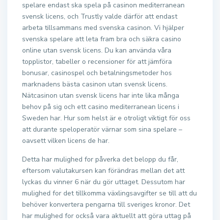
spelare endast ska spela på casinon mediterranean
svensk licens, och Trustly valde därför att endast
arbeta tillsammans med svenska casinon. Vi hjälper
svenska spelare att leta fram bra och säkra casino
online utan svensk licens. Du kan använda våra
topplistor, tabeller o recensioner för att jämföra
bonusar, casinospel och betalningsmetoder hos
marknadens bästa casinon utan svensk licens.
Nätcasinon utan svensk licens har inte lika många
behov på sig och ett casino mediterranean licens i
Sweden har. Hur som helst är e otroligt viktigt för oss
att durante speloperatör värnar som sina spelare –
oavsett vilken licens de har.
Detta har mulighed for påverka det belopp du får,
eftersom valutakursen kan förändras mellan det att
lyckas du vinner 6 när du gör uttaget. Dessutom har
mulighed for det tillkomma växlingsavgifter se till att du
behöver konvertera pengarna till sveriges kronor. Det
har mulighed for också vara aktuellt att göra uttag på