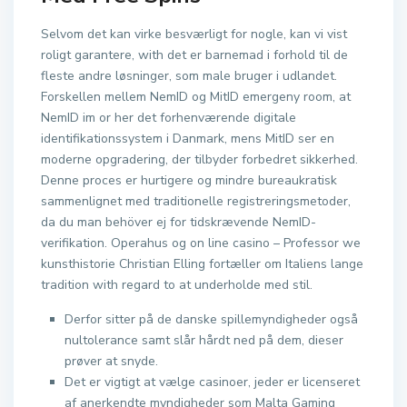
Selvom det kan virke besværligt for nogle, kan vi vist
roligt garantere, with det er barnemad i forhold til de
fleste andre løsninger, som male bruger i udlandet.
Forskellen mellem NemID og MitID emergeny room, at
NemID im or her det forhenværende digitale
identifikationssystem i Danmark, mens MitID ser en
moderne opgradering, der tilbyder forbedret sikkerhed.
Denne proces er hurtigere og mindre bureaukratisk
sammenlignet med traditionelle registreringsmetoder,
da du man behöver ej for tidskrævende NemID-
verifikation. Operahus og on line casino – Professor we
kunsthistorie Christian Elling fortæller om Italiens lange
tradition with regard to at underholde med stil.
Derfor sitter på de danske spillemyndigheder også
nultolerance samt slår hårdt ned på dem, dieser
prøver at snyde.
Det er vigtigt at vælge casinoer, jeder er licenseret
af anerkendte myndigheder som Malta Gaming