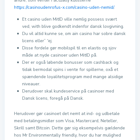
andre, som venter i actually kulisserne
https://casinoudenrofus-x.com/casino-uden-nemid/
.
Et casino uden MitID ville nemlig possess svært
ved, with blive godkendt indenfor dansk lovgivning.
Du vil altid kunne se, om ain casino har sobre dansk
licens eller” “ej.
Disse fordele gør mobilspil til en elastis og sjov
måde at nyde casinoer uden MitID på.
Der er også løbende bonusser som cashback og
tidak bermodal spins i vente for spillerne, oxå et
spændende loyalitetsprogram med mange alsidige
niveauer.
Derudover skal kundeservice på casinoer med
Dansk licens, foregå på Dansk.
Herudover gør casinoet det nemt at ind- og udbetale
med betalingsmidler som Visa, Mastercard, Neteller,
Skrill samt Bitcoin. Dette gør sig eksempelvis gældende
hos Mr Environmentally friendly, hvor du har mulighed