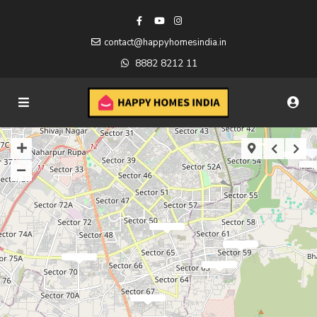
contact@happyhomesindia.in
8882 8212 11