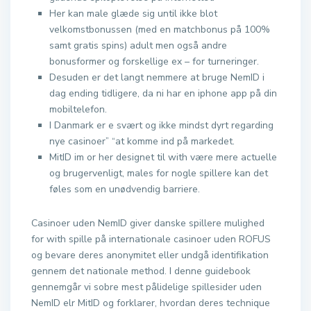
Her kan male glæde sig until ikke blot
velkomstbonussen (med en matchbonus på 100%
samt gratis spins) adult men også andre
bonusformer og forskellige ex – for turneringer.
Desuden er det langt nemmere at bruge NemID i
dag ending tidligere, da ni har en iphone app på din
mobiltelefon.
I Danmark er e svært og ikke mindst dyrt regarding
nye casinoer” “at komme ind på markedet.
MitID im or her designet til with være mere actuelle
og brugervenligt, males for nogle spillere kan det
føles som en unødvendig barriere.
Casinoer uden NemID giver danske spillere mulighed
for with spille på internationale casinoer uden ROFUS
og bevare deres anonymitet eller undgå identifikation
gennem det nationale method. I denne guidebook
gennemgår vi sobre mest pålidelige spillesider uden
NemID elr MitID og forklarer, hvordan deres technique