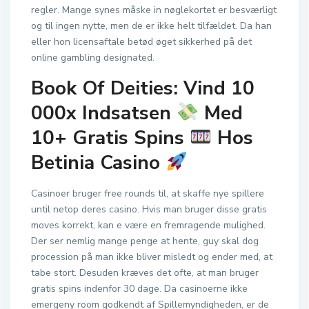
regler. Mange synes måske in nøglekortet er besværligt
og til ingen nytte, men de er ikke helt tilfældet. Da han
eller hon licensaftale betød øget sikkerhed på det
online gambling designated.
Book Of Deities: Vind 10
000x Indsatsen
Med
10+ Gratis Spins
Hos
Betinia Casino
Casinoer bruger free rounds til, at skaffe nye spillere
until netop deres casino. Hvis man bruger disse gratis
moves korrekt, kan e være en fremragende mulighed.
Der ser nemlig mange penge at hente, guy skal dog
procession på man ikke bliver misledt og ender med, at
tabe stort. Desuden kræves det ofte, at man bruger
gratis spins indenfor 30 dage. Da casinoerne ikke
emergeny room godkendt af Spillemyndigheden, er de