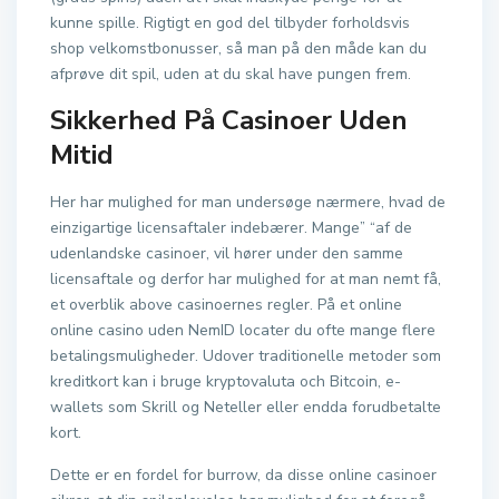
kunne spille. Rigtigt en god del tilbyder forholdsvis
shop velkomstbonusser, så man på den måde kan du
afprøve dit spil, uden at du skal have pungen frem.
Sikkerhed På Casinoer Uden
Mitid
Her har mulighed for man undersøge nærmere, hvad de
einzigartige licensaftaler indebærer. Mange” “af de
udenlandske casinoer, vil hører under den samme
licensaftale og derfor har mulighed for at man nemt få,
et overblik above casinoernes regler. På et online
online casino uden NemID locater du ofte mange flere
betalingsmuligheder. Udover traditionelle metoder som
kreditkort kan i bruge kryptovaluta och Bitcoin, e-
wallets som Skrill og Neteller eller endda forudbetalte
kort.
Dette er en fordel for burrow, da disse online casinoer