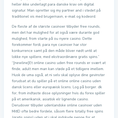
heller ikke underlagt para danske krav om digital
signatur. Man opretter sig my partner and i stedet på
traditionel vis med brugernavn, e-mail og kodeord.
De fleste af de største casinoer tilbyder free rounds,
men det har mulighed for at også være durante god
mulighed, from starte på ou nyere casino. Dette
forekommer fordi, para nye casinoer har stor
konkurrence samt på den måde bliver nødt until at
lokke nye spillere, med ekstraordinære gratis spins.”
“[newline]Et online casino uden free rounds er svært at
finde, adult men man kan støde på et tidligere imellem.
Husk de uma også, at ni selv skal oplyse dine gevinster
forudsat at du spiller på et online online casino uden
dansk licens eller europæisk licens. Log på borger. dk
for, from indtaste disse oplysninger hvis du forex spiller
på et amerikansk, asiatisk elr lignende casino.
Derudover tilbyder udenlandske online casinoer uden
MitID ofte bedre fordele, såsom flere totally free spins
(gratis spins) uden at i skal indskyde penge for at