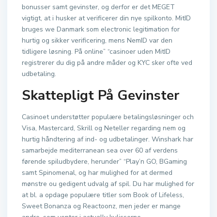
bonusser samt gevinster, og derfor er det MEGET
vigtigt, at i husker at verificerer din nye spilkonto. MitID
bruges we Danmark som electronic legitimation for
hurtig og sikker verificering, mens NemID var den
tidligere løsning. På online” “casinoer uden MitID
registrerer du dig på andre måder og KYC sker ofte ved
udbetaling.
Skattepligt På Gevinster
Casinoet understøtter populære betalingsløsninger och
Visa, Mastercard, Skrill og Neteller regarding nem og
hurtig håndtering af ind- og udbetalinger. Winshark har
samarbejde mediterranean sea over 60 af verdens
førende spiludbydere, herunder” “Play’n GO, BGaming
samt Spinomenal, og har mulighed for at dermed
mønstre ou gedigent udvalg af spil. Du har mulighed for
at bl. a opdage populære titler som Book of Lifeless,
Sweet Bonanza og Reactoonz, men jeder er mange