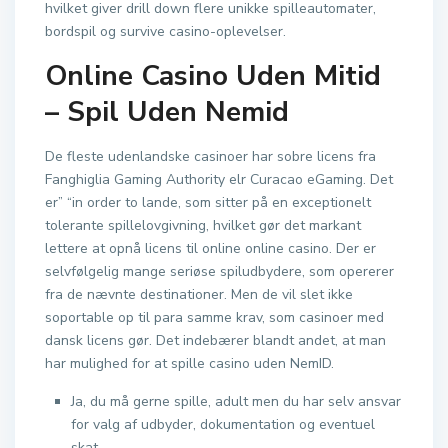
hvilket giver drill down flere unikke spilleautomater,
bordspil og survive casino-oplevelser.
Online Casino Uden Mitid
– Spil Uden Nemid
De fleste udenlandske casinoer har sobre licens fra
Fanghiglia Gaming Authority elr Curacao eGaming. Det
er” “in order to lande, som sitter på en exceptionelt
tolerante spillelovgivning, hvilket gør det markant
lettere at opnå licens til online online casino. Der er
selvfølgelig mange seriøse spiludbydere, som opererer
fra de nævnte destinationer. Men de vil slet ikke
soportable op til para samme krav, som casinoer med
dansk licens gør. Det indebærer blandt andet, at man
har mulighed for at spille casino uden NemID.
Ja, du må gerne spille, adult men du har selv ansvar
for valg af udbyder, dokumentation og eventuel
skat.