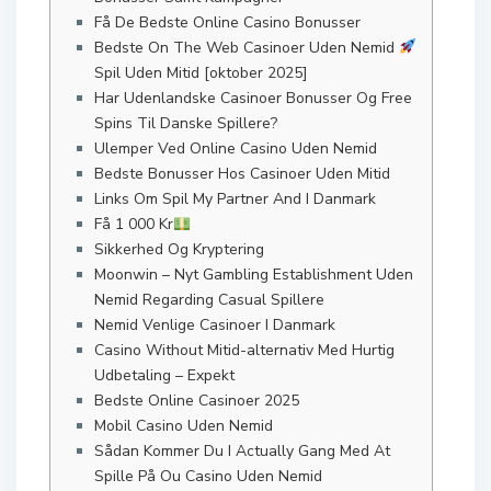
Få De Bedste Online Casino Bonusser
Bedste On The Web Casinoer Uden Nemid
Spil Uden Mitid [oktober 2025]
Har Udenlandske Casinoer Bonusser Og Free
Spins Til Danske Spillere?
Ulemper Ved Online Casino Uden Nemid​
Bedste Bonusser Hos Casinoer Uden Mitid
Links Om Spil My Partner And I Danmark
Få 1 000 Kr
Sikkerhed Og Kryptering
Moonwin – Nyt Gambling Establishment Uden
Nemid Regarding Casual Spillere
Nemid Venlige Casinoer I Danmark
Casino Without Mitid-alternativ Med Hurtig
Udbetaling – Expekt
Bedste Online Casinoer 2025
Mobil Casino Uden Nemid
Sådan Kommer Du I Actually Gang Med At
Spille På Ou Casino Uden Nemid