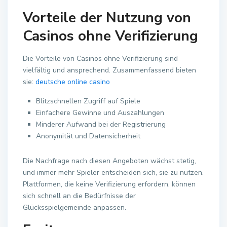
Vorteile der Nutzung von
Casinos ohne Verifizierung
Die Vorteile von Casinos ohne Verifizierung sind
vielfältig und ansprechend. Zusammenfassend bieten
sie:
deutsche online casino
Blitzschnellen Zugriff auf Spiele
Einfachere Gewinne und Auszahlungen
Minderer Aufwand bei der Registrierung
Anonymität und Datensicherheit
Die Nachfrage nach diesen Angeboten wächst stetig,
und immer mehr Spieler entscheiden sich, sie zu nutzen.
Plattformen, die keine Verifizierung erfordern, können
sich schnell an die Bedürfnisse der
Glücksspielgemeinde anpassen.