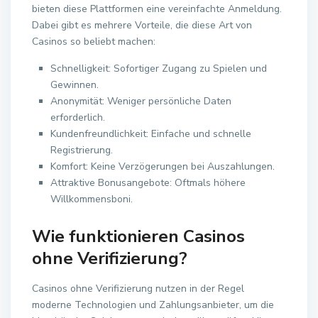
bieten diese Plattformen eine vereinfachte Anmeldung.
Dabei gibt es mehrere Vorteile, die diese Art von
Casinos so beliebt machen:
Schnelligkeit: Sofortiger Zugang zu Spielen und
Gewinnen.
Anonymität: Weniger persönliche Daten
erforderlich.
Kundenfreundlichkeit: Einfache und schnelle
Registrierung.
Komfort: Keine Verzögerungen bei Auszahlungen.
Attraktive Bonusangebote: Oftmals höhere
Willkommensboni.
Wie funktionieren Casinos
ohne Verifizierung?
Casinos ohne Verifizierung nutzen in der Regel
moderne Technologien und Zahlungsanbieter, um die