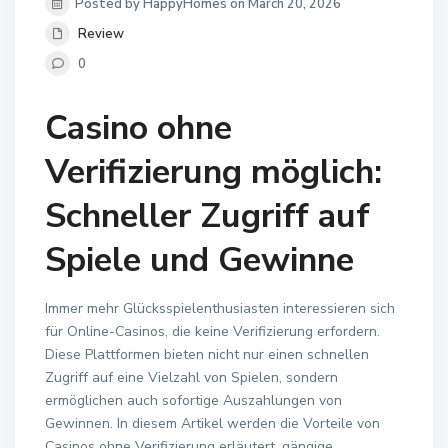
Posted by HappyHomes on March 20, 2026
Review
0
Casino ohne
Verifizierung möglich:
Schneller Zugriff auf
Spiele und Gewinne
Immer mehr Glücksspielenthusiasten interessieren sich
für Online-Casinos, die keine Verifizierung erfordern.
Diese Plattformen bieten nicht nur einen schnellen
Zugriff auf eine Vielzahl von Spielen, sondern
ermöglichen auch sofortige Auszahlungen von
Gewinnen. In diesem Artikel werden die Vorteile von
Casinos ohne Verifizierung erläutert, gängige